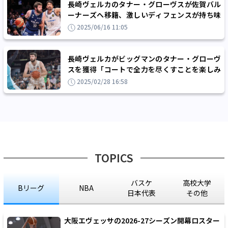
長崎ヴェルカのタナー・グローヴスが佐賀バル
ーナーズへ移籍、激しいディフェンスが持ち味
のパワーフォワード
2025/06/16 11:05
長崎ヴェルカがビッグマンのタナー・グローヴ
スを獲得「コートで全力を尽くすことを楽しみ
にしています」
2025/02/28 16:58
TOPICS
バスケ
高校大学
Bリーグ
NBA
日本代表
その他
大阪エヴェッサの2026-27シーズン開幕ロスター