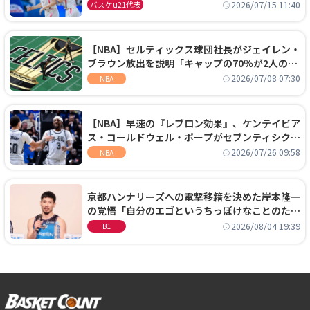
通過！準々決勝の相手はエジプトに決定
2026/07/15 11:40
バスケu21代表
【NBA】セルティックス球団社長がジェイレン・
ブラウン放出を説明「キャップの70％が2人の選
手に集中するチームでは勝てない」
2026/07/08 07:30
NBA
【NBA】早速の『レブロン効果』、ケンテイビア
ス・コールドウェル・ポープがセブンティシクサ
ーズに1年契約で加入
2026/07/26 09:58
NBA
京都ハンナリーズへの電撃移籍を決めた岸本隆一
の覚悟「自分のエゴというちっぽけなことのため
に、京都に来たわけではない」
2026/08/04 19:39
B1