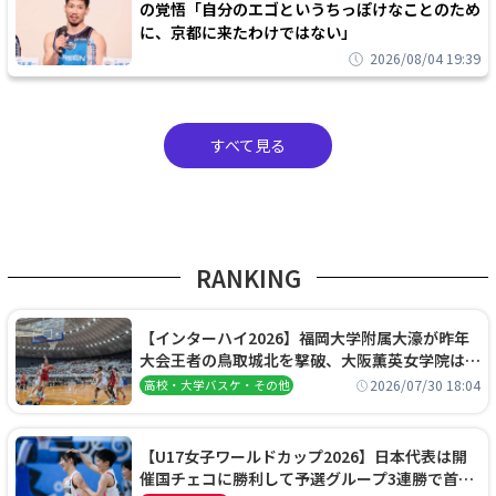
の覚悟「自分のエゴというちっぽけなことのため
に、京都に来たわけではない」
2026/08/04 19:39
すべて見る
RANKING
【インターハイ2026】福岡大学附属大濠が昨年
大会王者の鳥取城北を撃破、大阪薫英女学院は岐
阜女子に完勝、大会3日目試合結果
2026/07/30 18:04
高校・大学バスケ・その他
【U17女子ワールドカップ2026】日本代表は開
催国チェコに勝利して予選グループ3連勝で首位