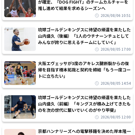
が確定、『DOG FIGHT』のチームカルチャーを
推し進めて結果を求めるシーズンへ
2026/08/06 10:51
琉球ゴールデンキングスに待望の帰還を果たした
山内盛久（後編）「1人のウチナーンチュとして
みんなが誇りに思えるチームにしていく」
2026/08/05 17:00
大阪エヴェッサが3度のアキレス腱断裂からの復
帰を目指す橋本拓哉と契約を締結「もう一度コー
トに立ちたい」
2026/08/05 14:54
琉球ゴールデンキングスに待望の帰還を果たした
山内盛久（前編）「キングスが積み上げてきたも
のを次の世代に繋いでいくのがやり甲斐」
2026/08/05 12:00
京都ハンナリーズへの電撃移籍を決めた岸本隆一