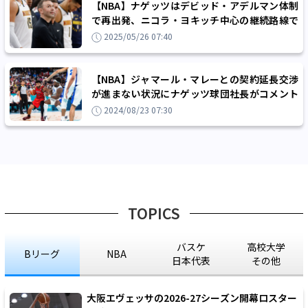
【NBA】ナゲッツはデビッド・アデルマン体制
で再出発、ニコラ・ヨキッチ中心の継続路線で
2度目のNBA優勝を狙う
2025/05/26 07:40
【NBA】ジャマール・マレーとの契約延長交渉
が進まない状況にナゲッツ球団社長がコメント
「彼はNBAでもトップクラスの選手」
2024/08/23 07:30
TOPICS
バスケ
高校大学
Bリーグ
NBA
日本代表
その他
大阪エヴェッサの2026-27シーズン開幕ロスター