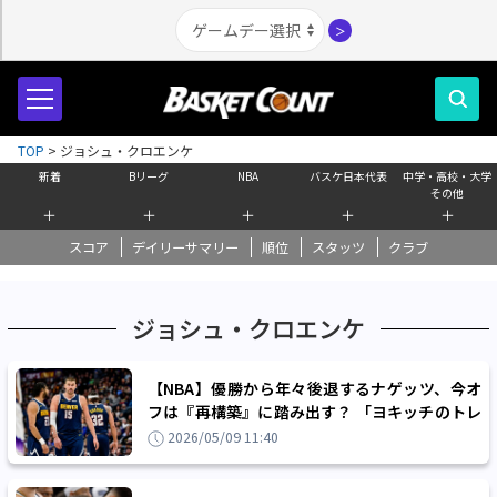
＞
TOP
>
ジョシュ・クロエンケ
新着
Bリーグ
NBA
バスケ日本代表
中学・高校・大学
その他
＋
＋
＋
＋
＋
スコア
デイリーサマリー
順位
スタッツ
クラブ
ジョシュ・クロエンケ
【NBA】優勝から年々後退するナゲッツ、今オ
フは『再構築』に踏み出す？ 「ヨキッチのトレ
ード以外はすべてが検討対象」
2026/05/09 11:40