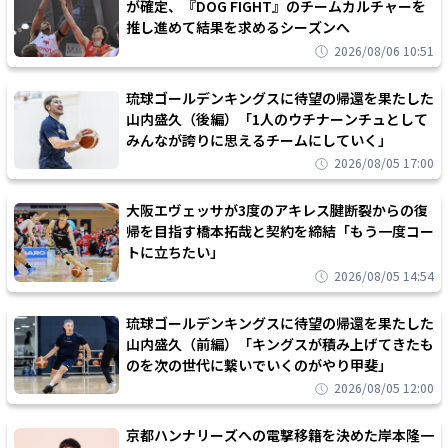
が確定、『DOG FIGHT』のチームカルチャーを
推し進めて結果を求めるシーズンへ
2026/08/06 10:51
琉球ゴールデンキングスに待望の帰還を果たした
山内盛久（後編）「1人のウチナーンチュとして
みんなが誇りに思えるチームにしていく」
2026/08/05 17:00
大阪エヴェッサが3度のアキレス腱断裂からの復
帰を目指す橋本拓哉と契約を締結「もう一度コー
トに立ちたい」
2026/08/05 14:54
琉球ゴールデンキングスに待望の帰還を果たした
山内盛久（前編）「キングスが積み上げてきたも
のを次の世代に繋いでいくのがやり甲斐」
2026/08/05 12:00
京都ハンナリーズへの電撃移籍を決めた岸本隆一