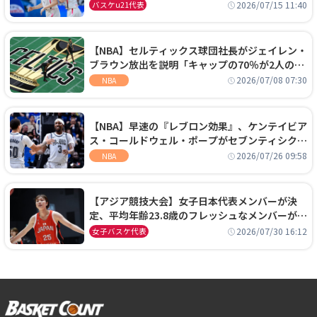
通過！準々決勝の相手はエジプトに決定
2026/07/15 11:40
バスケu21代表
【NBA】セルティックス球団社長がジェイレン・
ブラウン放出を説明「キャップの70％が2人の選
手に集中するチームでは勝てない」
2026/07/08 07:30
NBA
【NBA】早速の『レブロン効果』、ケンテイビア
ス・コールドウェル・ポープがセブンティシクサ
ーズに1年契約で加入
2026/07/26 09:58
NBA
【アジア競技大会】女子日本代表メンバーが決
定、平均年齢23.8歳のフレッシュなメンバーが日
本開催の大舞台で頂点を狙う
2026/07/30 16:12
女子バスケ代表