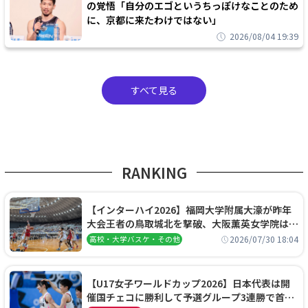
の覚悟「自分のエゴというちっぽけなことのため
に、京都に来たわけではない」
2026/08/04 19:39
すべて見る
RANKING
【インターハイ2026】福岡大学附属大濠が昨年
大会王者の鳥取城北を撃破、大阪薫英女学院は岐
阜女子に完勝、大会3日目試合結果
2026/07/30 18:04
高校・大学バスケ・その他
【U17女子ワールドカップ2026】日本代表は開
催国チェコに勝利して予選グループ3連勝で首位