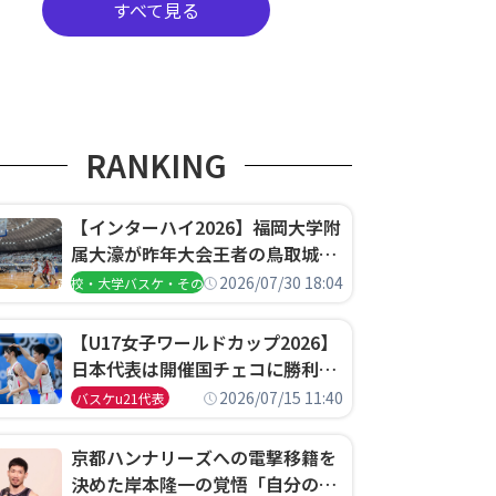
すべて見る
RANKING
【インターハイ2026】福岡大学附
属大濠が昨年大会王者の鳥取城北
を撃破、大阪薫英女学院は岐阜女
2026/07/30 18:04
高校・大学バスケ・その他
子に完勝、大会3日目試合結果
【U17女子ワールドカップ2026】
日本代表は開催国チェコに勝利し
て予選グループ3連勝で首位通
2026/07/15 11:40
バスケu21代表
過！準々決勝の相手はエジプトに
決定
京都ハンナリーズへの電撃移籍を
決めた岸本隆一の覚悟「自分のエ