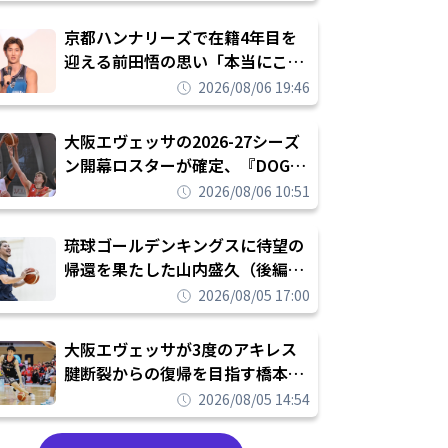
れを告げてプロ転向を決断
京都ハンナリーズで在籍4年目を
迎える前田悟の思い「本当にこの
チームで勝ちたい、負けたまま舐
2026/08/06 19:46
められたまま終わりたくない」
大阪エヴェッサの2026-27シーズ
ン開幕ロスターが確定、『DOG
FIGHT』のチームカルチャーを推
2026/08/06 10:51
し進めて結果を求めるシーズンへ
琉球ゴールデンキングスに待望の
帰還を果たした山内盛久（後編）
「1人のウチナーンチュとしてみ
2026/08/05 17:00
んなが誇りに思えるチームにして
いく」
大阪エヴェッサが3度のアキレス
腱断裂からの復帰を目指す橋本拓
哉と契約を締結「もう一度コート
2026/08/05 14:54
に立ちたい」