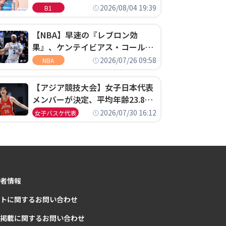
ゴというちっぽけなことのため
2026/08/04 19:39
B1
に、京都に来たわけではない」
【NBA】早速の『レブロン効
果』、ケンテイビアス・コールド
ウェル・ポープがセブンティシク
2026/07/26 09:58
NBA
サーズに1年契約で加入
【アジア競技大会】女子日本代表
メンバーが決定、平均年齢23.8歳
のフレッシュなメンバーが日本開
2026/07/30 16:12
女子バスケ代表
催の大舞台で頂点を狙う
者情報
トに関するお問い合わせ
掲載に関するお問い合わせ