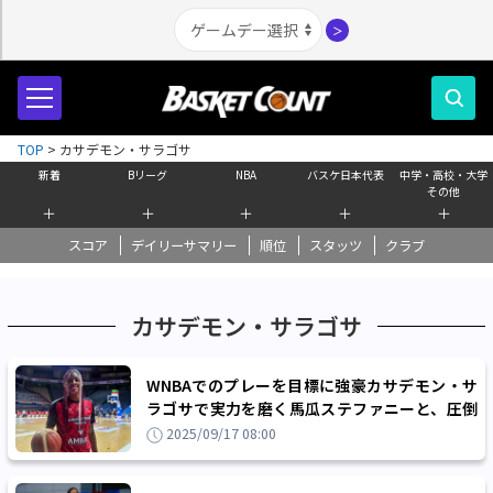
＞
TOP
>
カサデモン・サラゴサ
新着
Bリーグ
NBA
バスケ日本代表
中学・高校・大学
その他
＋
＋
＋
＋
＋
スコア
デイリーサマリー
順位
スタッツ
クラブ
カサデモン・サラゴサ
WNBAでのプレーを目標に強豪カサデモン・サ
ラゴサで実力を磨く馬瓜ステファニーと、圧倒
的な熱量を与える『情熱の国』スペイン
2025/09/17 08:00