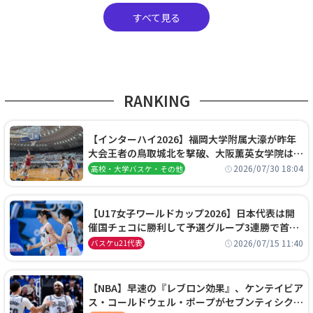
すべて見る
RANKING
【インターハイ2026】福岡大学附属大濠が昨年
大会王者の鳥取城北を撃破、大阪薫英女学院は岐
阜女子に完勝、大会3日目試合結果
2026/07/30 18:04
高校・大学バスケ・その他
【U17女子ワールドカップ2026】日本代表は開
催国チェコに勝利して予選グループ3連勝で首位
通過！準々決勝の相手はエジプトに決定
2026/07/15 11:40
バスケu21代表
【NBA】早速の『レブロン効果』、ケンテイビア
ス・コールドウェル・ポープがセブンティシクサ