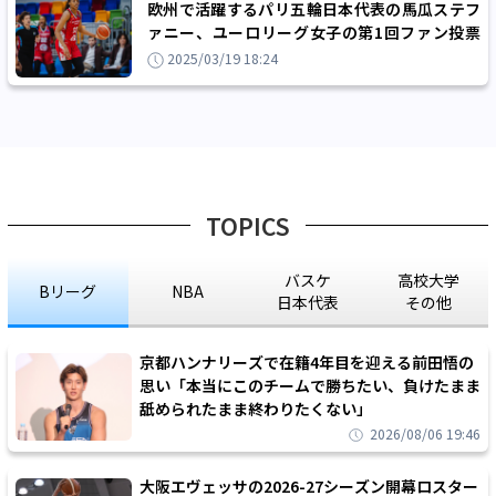
欧州で活躍するパリ五輪日本代表の馬瓜ステフ
ァニー、ユーロリーグ女子の第1回ファン投票
結果で部門第2位にランクイン！
2025/03/19 18:24
TOPICS
バスケ
高校大学
Bリーグ
NBA
日本代表
その他
京都ハンナリーズで在籍4年目を迎える前田悟の
思い「本当にこのチームで勝ちたい、負けたまま
舐められたまま終わりたくない」
2026/08/06 19:46
大阪エヴェッサの2026-27シーズン開幕ロスター