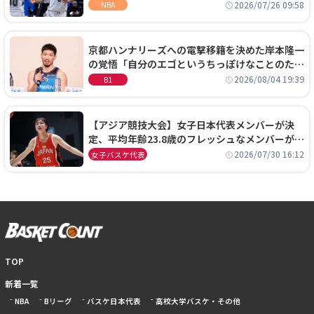
ーズに1年契約で加入
2026/07/26 09:58
NBA
京都ハンナリーズへの電撃移籍を決めた岸本隆一
の覚悟「自分のエゴというちっぽけなことのため
に、京都に来たわけではない」
2026/08/04 19:39
B1
【アジア競技大会】女子日本代表メンバーが決
定、平均年齢23.8歳のフレッシュなメンバーが日
本開催の大舞台で頂点を狙う
2026/07/30 16:12
女子バスケ代表
TOP
新着一覧
NBA
Bリーグ
バスケ日本代表
高校大学バスケ・その他