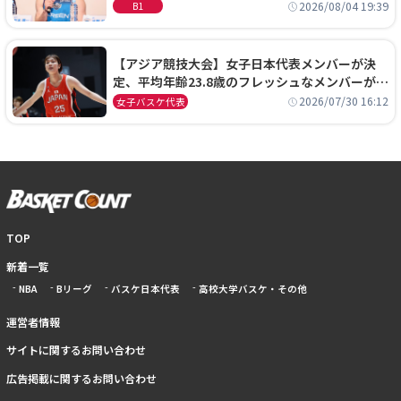
に、京都に来たわけではない」
2026/08/04 19:39
B1
【アジア競技大会】女子日本代表メンバーが決
定、平均年齢23.8歳のフレッシュなメンバーが日
本開催の大舞台で頂点を狙う
2026/07/30 16:12
女子バスケ代表
TOP
新着一覧
NBA
Bリーグ
バスケ日本代表
高校大学バスケ・その他
運営者情報
サイトに関するお問い合わせ
広告掲載に関するお問い合わせ