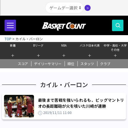
＞
TOP
>
カイル・バーロン
新着
Bリーグ
NBA
バスケ日本代表
中学・高校・大学
その他
＋
＋
＋
＋
＋
スコア
デイリーサマリー
順位
スタッツ
クラブ
カイル・バーロン
最後まで苦戦を強いられるも、ビッグマントリ
オの長距離砲が火を噴いた川崎が連勝
2019/11/11 11:00