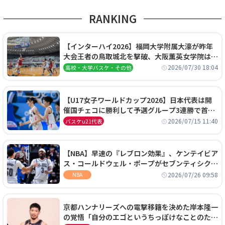
RANKING
【インターハイ2026】福岡大学附属大濠が昨年
大会王者の鳥取城北を撃破、大阪薫英女学院は岐
阜女子に完勝、大会3日目試合結果
2026/07/30 18:04
高校・大学バスケ・その他
【U17女子ワールドカップ2026】日本代表は開
催国チェコに勝利して予選グループ3連勝で首位
通過！準々決勝の相手はエジプトに決定
2026/07/15 11:40
バスケu21代表
【NBA】早速の『レブロン効果』、ケンテイビア
ス・コールドウェル・ポープがセブンティシクサ
ーズに1年契約で加入
2026/07/26 09:58
NBA
京都ハンナリーズへの電撃移籍を決めた岸本隆一
の覚悟「自分のエゴというちっぽけなことのため