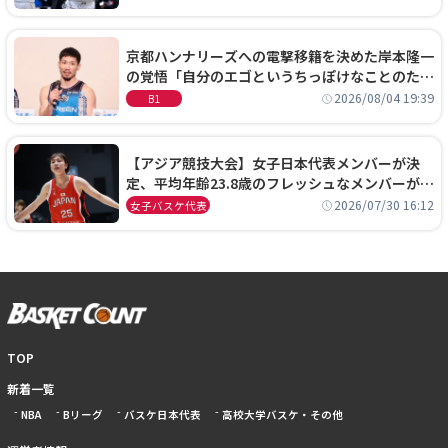
京都ハンナリーズへの電撃移籍を決めた岸本隆一
の覚悟「自分のエゴというちっぽけなことのため
に、京都に来たわけではない」
2026/08/04 19:39
B1
【アジア競技大会】女子日本代表メンバーが決
定、平均年齢23.8歳のフレッシュなメンバーが日
本開催の大舞台で頂点を狙う
2026/07/30 16:12
女子バスケ代表
TOP
新着一覧
NBA
Bリーグ
バスケ日本代表
高校大学バスケ・その他