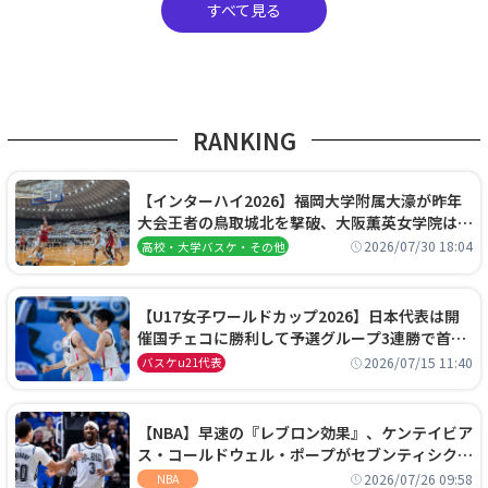
すべて見る
RANKING
【インターハイ2026】福岡大学附属大濠が昨年
大会王者の鳥取城北を撃破、大阪薫英女学院は岐
阜女子に完勝、大会3日目試合結果
2026/07/30 18:04
高校・大学バスケ・その他
【U17女子ワールドカップ2026】日本代表は開
催国チェコに勝利して予選グループ3連勝で首位
通過！準々決勝の相手はエジプトに決定
2026/07/15 11:40
バスケu21代表
【NBA】早速の『レブロン効果』、ケンテイビア
ス・コールドウェル・ポープがセブンティシクサ
ーズに1年契約で加入
2026/07/26 09:58
NBA