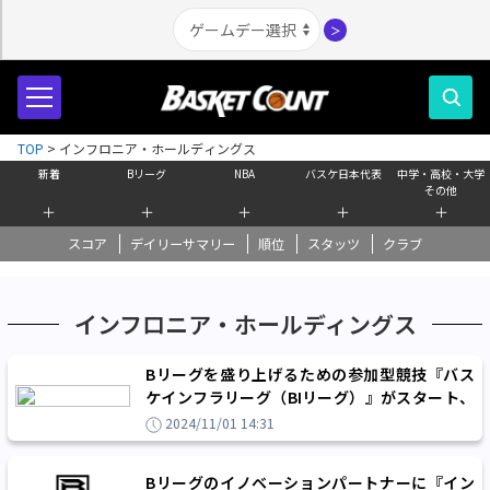
＞
TOP
>
インフロニア・ホールディングス
新着
Bリーグ
NBA
バスケ日本代表
中学・高校・大学
その他
＋
＋
＋
＋
＋
スコア
デイリーサマリー
順位
スタッツ
クラブ
インフロニア・ホールディングス
Bリーグを盛り上げるための参加型競技『バス
ケインフラリーグ（BIリーグ）』がスタート、
お気に入りのクラブを1位に！
2024/11/01 14:31
Bリーグのイノベーションパートナーに『イン