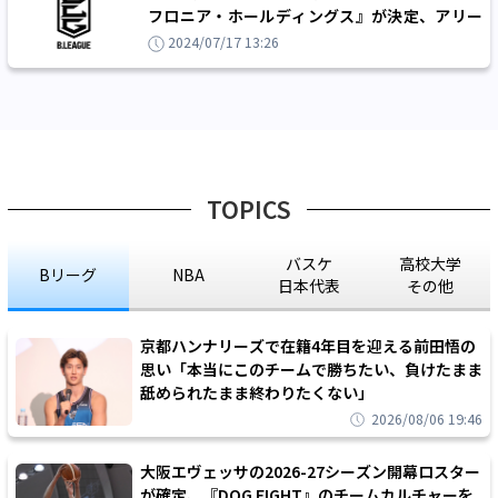
フロニア・ホールディングス』が決定、アリー
ナを起点としたインフラマネジメントで協働
2024/07/17 13:26
TOPICS
バスケ
高校大学
Bリーグ
NBA
日本代表
その他
京都ハンナリーズで在籍4年目を迎える前田悟の
思い「本当にこのチームで勝ちたい、負けたまま
舐められたまま終わりたくない」
2026/08/06 19:46
大阪エヴェッサの2026-27シーズン開幕ロスター
が確定、『DOG FIGHT』のチームカルチャーを