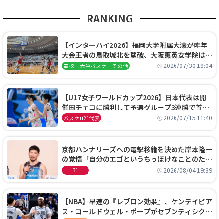
RANKING
【インターハイ2026】福岡大学附属大濠が昨年
大会王者の鳥取城北を撃破、大阪薫英女学院は岐
阜女子に完勝、大会3日目試合結果
2026/07/30 18:04
高校・大学バスケ・その他
【U17女子ワールドカップ2026】日本代表は開
催国チェコに勝利して予選グループ3連勝で首位
通過！準々決勝の相手はエジプトに決定
2026/07/15 11:40
バスケu21代表
京都ハンナリーズへの電撃移籍を決めた岸本隆一
の覚悟「自分のエゴというちっぽけなことのため
に、京都に来たわけではない」
2026/08/04 19:39
B1
【NBA】早速の『レブロン効果』、ケンテイビア
ス・コールドウェル・ポープがセブンティシクサ