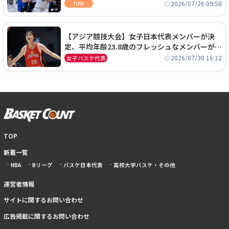
ーズに1年契約で加入
2026/07/26 09:58
NBA
【アジア競技大会】女子日本代表メンバーが決
定、平均年齢23.8歳のフレッシュなメンバーが日
本開催の大舞台で頂点を狙う
2026/07/30 16:12
女子バスケ代表
TOP
新着一覧
NBA
Bリーグ
バスケ日本代表
高校大学バスケ・その他
運営者情報
サイトに関するお問い合わせ
広告掲載に関するお問い合わせ