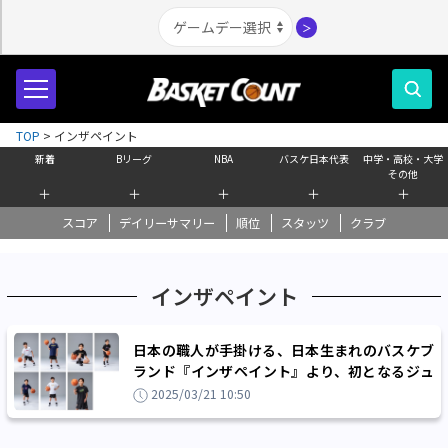
＞
TOP
>
インザペイント
新着
Bリーグ
NBA
バスケ日本代表
中学・高校・大学
その他
＋
＋
＋
＋
＋
スコア
デイリーサマリー
順位
スタッツ
クラブ
インザペイント
日本の職人が手掛ける、日本生まれのバスケブ
ランド『インザペイント』より、初となるジュ
ニアラインナップが新登場！
2025/03/21 10:50