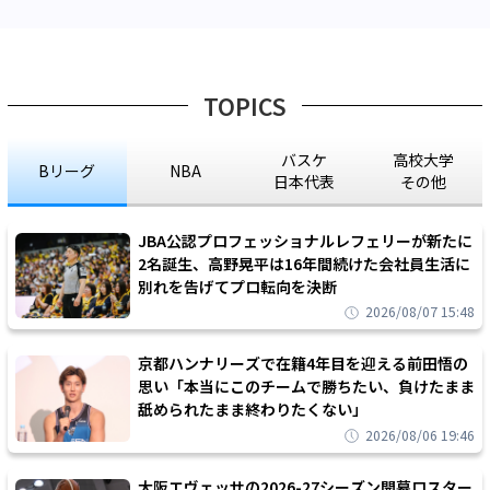
TOPICS
バスケ
高校大学
Bリーグ
NBA
日本代表
その他
JBA公認プロフェッショナルレフェリーが新たに
2名誕生、高野晃平は16年間続けた会社員生活に
別れを告げてプロ転向を決断
2026/08/07 15:48
京都ハンナリーズで在籍4年目を迎える前田悟の
思い「本当にこのチームで勝ちたい、負けたまま
舐められたまま終わりたくない」
2026/08/06 19:46
大阪エヴェッサの2026-27シーズン開幕ロスター