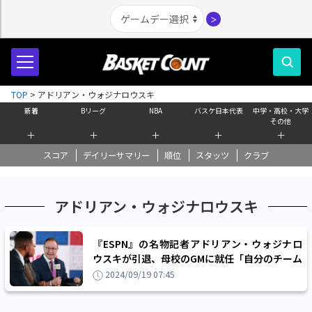
＞
TOP
>
アドリアン・ウォジナロウスキ
新着
Bリーグ
NBA
バスケ日本代表
中学・高校・大学
その他
＋
＋
＋
＋
＋
スコア
デイリーサマリー
順位
スタッツ
クラブ
アドリアン・ウォジナロウスキ
『ESPN』の名物記者アドリアン・ウォジナロ
ウスキが引退、母校のGMに就任「自分のチーム
に戻ることにした」
2024/09/19 07:45