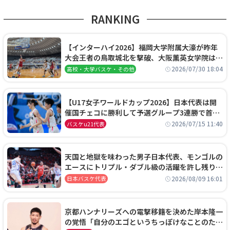
RANKING
【インターハイ2026】福岡大学附属大濠が昨年
大会王者の鳥取城北を撃破、大阪薫英女学院は岐
阜女子に完勝、大会3日目試合結果
2026/07/30 18:04
高校・大学バスケ・その他
【U17女子ワールドカップ2026】日本代表は開
催国チェコに勝利して予選グループ3連勝で首位
通過！準々決勝の相手はエジプトに決定
2026/07/15 11:40
バスケu21代表
天国と地獄を味わった男子日本代表、モンゴルの
エースにトリプル・ダブル級の活躍を許し残り
0.4秒に失点する悔しい敗戦
2026/08/09 16:01
日本バスケ代表
京都ハンナリーズへの電撃移籍を決めた岸本隆一
の覚悟「自分のエゴというちっぽけなことのため