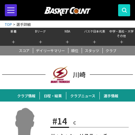
TOP
>
選手詳細
新着
Bリーグ
NBA
バスケ日本代表
中学・高校・大学
その他
＋
＋
＋
＋
＋
スコア
デイリーサマリー
順位
スタッツ
クラブ
川崎
クラブ情報
日程・結果
クラブニュース
選手情報
#14
C