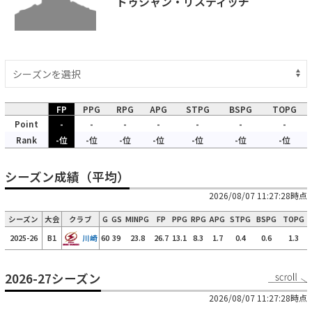
ドゥシャン・リスティッチ
FP
PPG
RPG
APG
STPG
BSPG
TOPG
Point
-
-
-
-
-
-
-
Rank
-位
-位
-位
-位
-位
-位
-位
シーズン成績（平均）
2026/08/07 11:27:28時点
シーズン
大会
クラブ
G
GS
MINPG
FP
PPG
RPG
APG
STPG
BSPG
TOPG
2025-26
B1
川崎
60
39
23.8
26.7
13.1
8.3
1.7
0.4
0.6
1.3
2026-27シーズン
2026/08/07 11:27:28時点