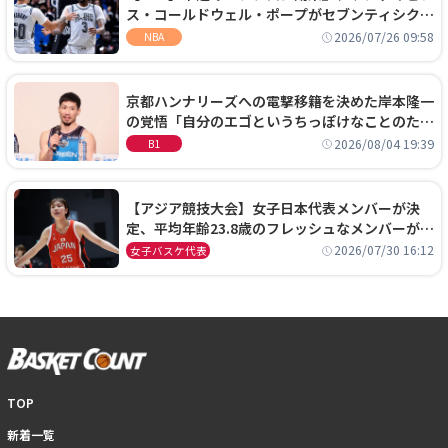
ス・コールドウェル・ポープがセブンティシクサ
ーズに1年契約で加入
2026/07/26 09:58
NBA
京都ハンナリーズへの電撃移籍を決めた岸本隆一
の覚悟「自分のエゴというちっぽけなことのため
に、京都に来たわけではない」
2026/08/04 19:39
B1
【アジア競技大会】女子日本代表メンバーが決
定、平均年齢23.8歳のフレッシュなメンバーが日
本開催の大舞台で頂点を狙う
2026/07/30 16:12
女子バスケ代表
TOP
新着一覧