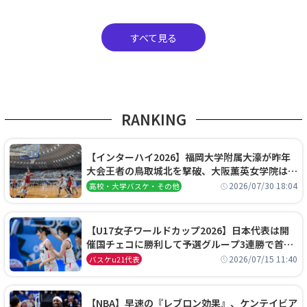
すべて見る
RANKING
【インターハイ2026】福岡大学附属大濠が昨年
大会王者の鳥取城北を撃破、大阪薫英女学院は岐
阜女子に完勝、大会3日目試合結果
2026/07/30 18:04
高校・大学バスケ・その他
【U17女子ワールドカップ2026】日本代表は開
催国チェコに勝利して予選グループ3連勝で首位
通過！準々決勝の相手はエジプトに決定
2026/07/15 11:40
バスケu21代表
【NBA】早速の『レブロン効果』、ケンテイビア