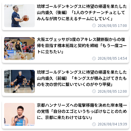
琉球ゴールデンキングスに待望の帰還を果たした
山内盛久（後編）「1人のウチナーンチュとして
みんなが誇りに思えるチームにしていく」
2026/08/05 17:00
大阪エヴェッサが3度のアキレス腱断裂からの復
帰を目指す橋本拓哉と契約を締結「もう一度コー
トに立ちたい」
2026/08/05 14:54
琉球ゴールデンキングスに待望の帰還を果たした
山内盛久（前編）「キングスが積み上げてきたも
のを次の世代に繋いでいくのがやり甲斐」
2026/08/05 12:00
京都ハンナリーズへの電撃移籍を決めた岸本隆一
の覚悟「自分のエゴというちっぽけなことのため
に、京都に来たわけではない」
2026/08/04 19:39