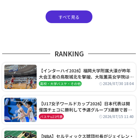
すべて見る
RANKING
【インターハイ2026】福岡大学附属大濠が昨年
大会王者の鳥取城北を撃破、大阪薫英女学院は岐
阜女子に完勝、大会3日目試合結果
2026/07/30 18:04
高校・大学バスケ・その他
【U17女子ワールドカップ2026】日本代表は開
催国チェコに勝利して予選グループ3連勝で首位
通過！準々決勝の相手はエジプトに決定
2026/07/15 11:40
バスケu21代表
【NBA】セルティックス球団社長がジェイレン・