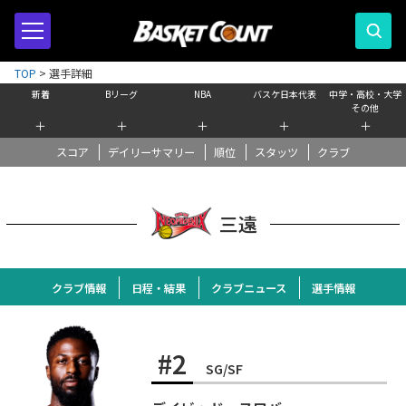
TOP
>
選手詳細
新着
Bリーグ
NBA
バスケ日本代表
中学・高校・大学
その他
＋
＋
＋
＋
＋
スコア
デイリーサマリー
順位
スタッツ
クラブ
三遠
クラブ情報
日程・結果
クラブニュース
選手情報
#2
SG/SF