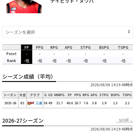
デイビッド・ヌワバ
FP
PPG
RPG
APG
STPG
BSPG
TOPG
Point
-
-
-
-
-
-
-
Rank
-位
-位
-位
-位
-位
-位
-位
シーズン成績（平均）
2026/08/06 14:19:48時点
シーズン
大会
クラブ
G
GS
MINPG
FP
PPG
RPG
APG
STPG
BSPG
TOPG
2025-26
B1
三遠
56
49
31.7
40.6
20.7
7.6
3.8
1.9
1.3
2.2
2026-27シーズン
2026/08/06 14:19:48時点