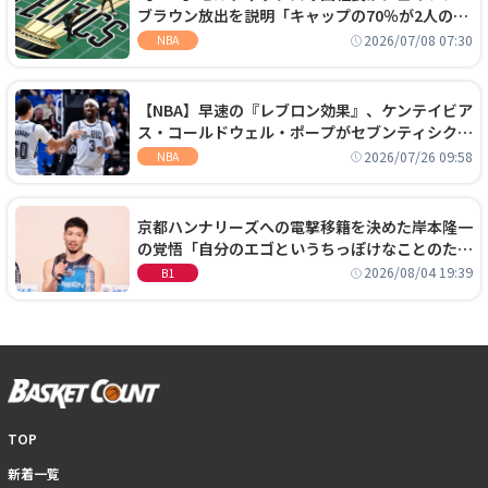
ブラウン放出を説明「キャップの70％が2人の選
手に集中するチームでは勝てない」
2026/07/08 07:30
NBA
【NBA】早速の『レブロン効果』、ケンテイビア
ス・コールドウェル・ポープがセブンティシクサ
ーズに1年契約で加入
2026/07/26 09:58
NBA
京都ハンナリーズへの電撃移籍を決めた岸本隆一
の覚悟「自分のエゴというちっぽけなことのため
に、京都に来たわけではない」
2026/08/04 19:39
B1
TOP
新着一覧