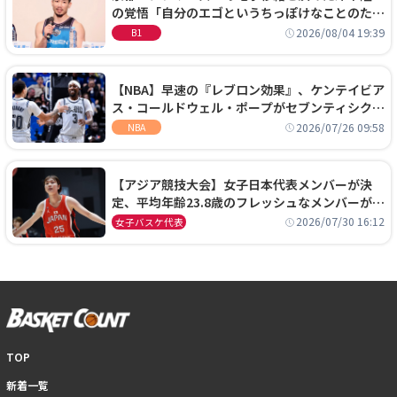
の覚悟「自分のエゴというちっぽけなことのため
に、京都に来たわけではない」
2026/08/04 19:39
B1
【NBA】早速の『レブロン効果』、ケンテイビア
ス・コールドウェル・ポープがセブンティシクサ
ーズに1年契約で加入
2026/07/26 09:58
NBA
【アジア競技大会】女子日本代表メンバーが決
定、平均年齢23.8歳のフレッシュなメンバーが日
本開催の大舞台で頂点を狙う
2026/07/30 16:12
女子バスケ代表
TOP
新着一覧