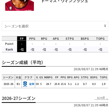
トーマス・ウィンブッシュ
FP
PPG
RPG
APG
STPG
BSPG
TOPG
Point
-
-
-
-
-
-
-
Rank
-位
-位
-位
-位
-位
-位
-位
シーズン成績（平均）
2026/08/07 21:39:46時点
シーズン
大会
クラブ
G
GS
MINPG
FP
PPG
RPG
APG
STPG
BSPG
TOPG
2025-26
B1
滋賀
58
5
24.7
23.8
15.6
5.1
1.2
0.7
0.3
1.9
2026-27シーズン
2026/08/07 21:39:46時点