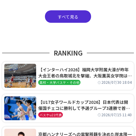
すべて見る
RANKING
【インターハイ2026】福岡大学附属大濠が昨年
大会王者の鳥取城北を撃破、大阪薫英女学院は岐
阜女子に完勝、大会3日目試合結果
2026/07/30 18:04
高校・大学バスケ・その他
【U17女子ワールドカップ2026】日本代表は開
催国チェコに勝利して予選グループ3連勝で首位
通過！準々決勝の相手はエジプトに決定
2026/07/15 11:40
バスケu21代表
京都ハンナリーズへの電撃移籍を決めた岸本隆一