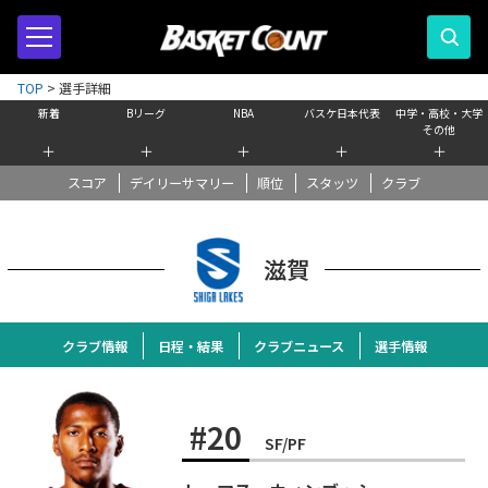
TOP
>
選手詳細
新着
Bリーグ
NBA
バスケ日本代表
中学・高校・大学
その他
＋
＋
＋
＋
＋
スコア
デイリーサマリー
順位
スタッツ
クラブ
滋賀
クラブ情報
日程・結果
クラブニュース
選手情報
#20
SF/PF