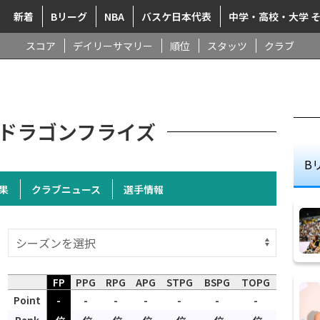
新着
Bリーグ
NBA
バスケ日本代表
中学・高校・大学 
スコア
デイリーサマリー
順位
スタッツ
クラブ
ドラゴンフライズ
B
果
クラブニュース
選手情報
FP
PPG
RPG
APG
STPG
BSPG
TOPG
Point
-
-
-
-
-
-
-