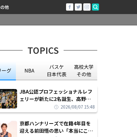
その他
TOPICS
バスケ
高校大学
リーグ
NBA
日本代表
その他
JBA公認プロフェッショナルレフ
ェリーが新たに2名誕生、高野晃
平は16年間続けた会社員生活に別
2026/08/07 15:48
れを告げてプロ転向を決断
京都ハンナリーズで在籍4年目を
迎える前田悟の思い「本当にこの