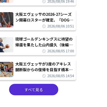
チームで勝ちたい、負けたまま舐
2026/08/06 19:46
められたまま終わりたくない」
大阪エヴェッサの2026-27シーズ
ン開幕ロスターが確定、『DOG
FIGHT』のチームカルチャーを推
2026/08/06 10:51
し進めて結果を求めるシーズンへ
琉球ゴールデンキングスに待望の
帰還を果たした山内盛久（後編）
「1人のウチナーンチュとしてみ
2026/08/05 17:00
んなが誇りに思えるチームにして
いく」
大阪エヴェッサが3度のアキレス
腱断裂からの復帰を目指す橋本拓
哉と契約を締結「もう一度コート
2026/08/05 14:54
に立ちたい」
すべて見る