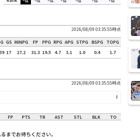
Rank
-位
-位
-位
-位
-位
-位
-位
2026/08/09 03:35:55時点
G
GS
MINPG
FP
PPG
RPG
APG
STPG
BSPG
TOPG
59
17
27.2
31.3
19.5
4.7
3.1
1.0
0.4
1.7
2026/08/09 03:35:55時点
FP
PTS
TR
AST
STL
BLK
TO
れるまでお待ちください。