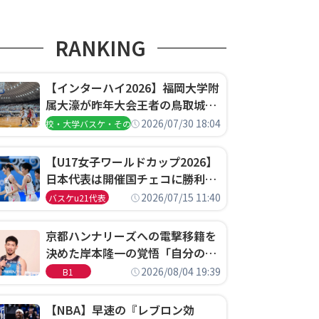
RANKING
【インターハイ2026】福岡大学附
属大濠が昨年大会王者の鳥取城北
を撃破、大阪薫英女学院は岐阜女
2026/07/30 18:04
高校・大学バスケ・その他
子に完勝、大会3日目試合結果
【U17女子ワールドカップ2026】
日本代表は開催国チェコに勝利し
て予選グループ3連勝で首位通
2026/07/15 11:40
バスケu21代表
過！準々決勝の相手はエジプトに
決定
京都ハンナリーズへの電撃移籍を
決めた岸本隆一の覚悟「自分のエ
ゴというちっぽけなことのため
2026/08/04 19:39
B1
に、京都に来たわけではない」
【NBA】早速の『レブロン効