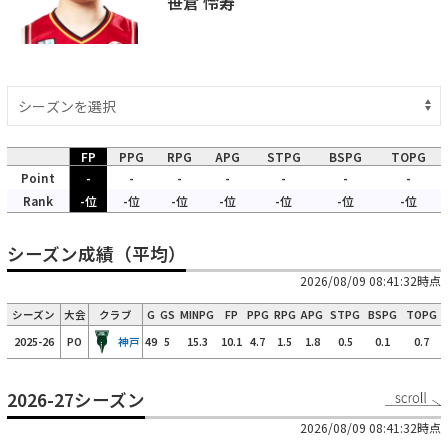
笹倉 怜寿
FP
PPG
RPG
APG
STPG
BSPG
TOPG
Point
-
-
-
-
-
-
-
Rank
-位
-位
-位
-位
-位
-位
-位
シーズン成績（平均）
2026/08/09 08:41:32時点
シーズン
大会
クラブ
G
GS
MINPG
FP
PPG
RPG
APG
STPG
BSPG
TOPG
2025-26
PO
神戸
49
5
15.3
10.1
4.7
1.5
1.8
0.5
0.1
0.7
2026-27シーズン
2026/08/09 08:41:32時点