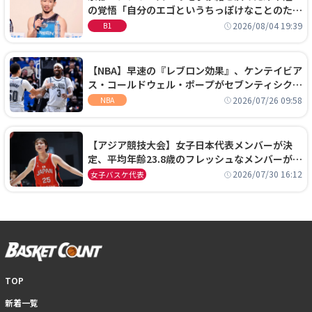
の覚悟「自分のエゴというちっぽけなことのため
に、京都に来たわけではない」
2026/08/04 19:39
B1
【NBA】早速の『レブロン効果』、ケンテイビア
ス・コールドウェル・ポープがセブンティシクサ
ーズに1年契約で加入
2026/07/26 09:58
NBA
【アジア競技大会】女子日本代表メンバーが決
定、平均年齢23.8歳のフレッシュなメンバーが日
本開催の大舞台で頂点を狙う
2026/07/30 16:12
女子バスケ代表
TOP
新着一覧