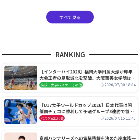
すべて見る
RANKING
【インターハイ2026】福岡大学附属大濠が昨年
大会王者の鳥取城北を撃破、大阪薫英女学院は岐
阜女子に完勝、大会3日目試合結果
2026/07/30 18:04
高校・大学バスケ・その他
【U17女子ワールドカップ2026】日本代表は開
催国チェコに勝利して予選グループ3連勝で首位
通過！準々決勝の相手はエジプトに決定
2026/07/15 11:40
バスケu21代表
京都ハンナリーズへの電撃移籍を決めた岸本隆一