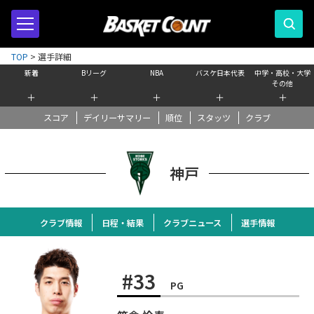
TOP
>
選手詳細
新着
Bリーグ
NBA
バスケ日本代表
中学・高校・大学
その他
＋
＋
＋
＋
＋
スコア
デイリーサマリー
順位
スタッツ
クラブ
神戸
クラブ情報
日程・結果
クラブニュース
選手情報
#33
PG