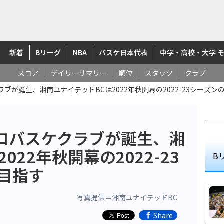
新着
Bリーグ
NBA
バスケ日本代表
中学・高校・大学 
スコア
デイリーサマリー
順位
スタッツ
クラブ
が誕生、湘南ユナイテッドBCは2022年秋開幕の2022-23シーズン
ロバスケクラブが誕生、湘
022年秋開幕の2022-23
B
目指す
写真提供＝湘南ユナイテッドBC
Share