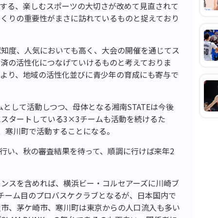
加する、楽しむスポーツの大切さが改めて見直されて
づくりの重要性がまさに訪れているものと捉えており
認知度、人気においても高く、大会の開催を通じてス
経済の活性化につなげていけるものと考えておりま
により、地域の活性化並びに青少年の育成にも寄与で
として活動しつつ、母体となる湘南STATEは今後
スタートしている3×3チームも活動を続けるた
、寒川町で活動することになる。
を行い、秋の審査結果を待って、順調に行けば来年2
レンスを含めれば、横浜ビー・コルセアーズに川崎ブ
チーム目のプロバスケクラブとなるが、日本国内で
沢市、茅ケ崎市、寒川町は東京からの人口流入も多い