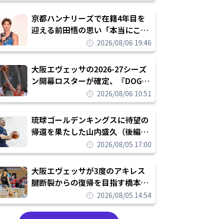
れを告げてプロ転向を決断
京都ハンナリーズで在籍4年目を
迎える前田悟の思い「本当にこの
チームで勝ちたい、負けたまま舐
2026/08/06 19:46
められたまま終わりたくない」
大阪エヴェッサの2026-27シーズ
ン開幕ロスターが確定、『DOG
FIGHT』のチームカルチャーを推
2026/08/06 10:51
し進めて結果を求めるシーズンへ
琉球ゴールデンキングスに待望の
帰還を果たした山内盛久（後編）
「1人のウチナーンチュとしてみ
2026/08/05 17:00
んなが誇りに思えるチームにして
いく」
大阪エヴェッサが3度のアキレス
腱断裂からの復帰を目指す橋本拓
哉と契約を締結「もう一度コート
2026/08/05 14:54
に立ちたい」