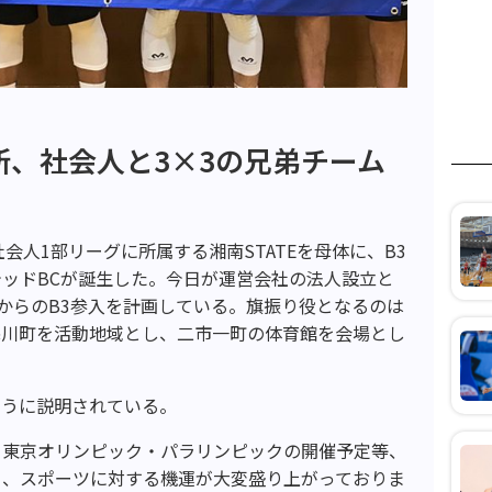
、社会人と3×3の兄弟チーム
会人1部リーグに所属する湘南STATEを母体に、B3
ッドBCが誕生した。今日が運営会社の法人設立と
ズンからのB3参入を計画している。旗振り役となるのは
寒川町を活動地域とし、二市一町の体育館を会場とし
ように説明されている。
、東京オリンピック・パラリンピックの開催予定等、
く、スポーツに対する機運が大変盛り上がっておりま