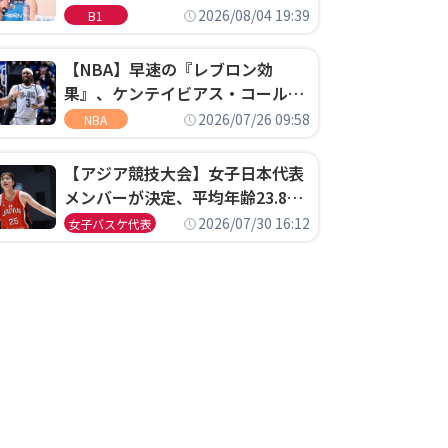
ゴというちっぽけなことのため
2026/08/04 19:39
B1
に、京都に来たわけではない」
【NBA】早速の『レブロン効
果』、ケンテイビアス・コールド
ウェル・ポープがセブンティシク
2026/07/26 09:58
NBA
サーズに1年契約で加入
【アジア競技大会】女子日本代表
メンバーが決定、平均年齢23.8歳
のフレッシュなメンバーが日本開
2026/07/30 16:12
女子バスケ代表
催の大舞台で頂点を狙う