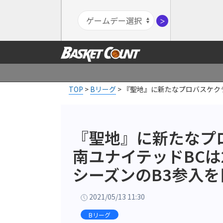
＞
TOP
>
Bリーグ
>
『聖地』に新たなプロバスケクラブ
『聖地』に新たなプ
南ユナイテッドBCは2
シーズンのB3参入を
2021/05/13 11:30
Bリーグ