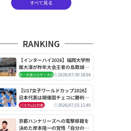
すべて見る
RANKING
【インターハイ2026】福岡大学附
属大濠が昨年大会王者の鳥取城北
を撃破、大阪薫英女学院は岐阜女
2026/07/30 18:04
高校・大学バスケ・その他
子に完勝、大会3日目試合結果
【U17女子ワールドカップ2026】
日本代表は開催国チェコに勝利し
て予選グループ3連勝で首位通
2026/07/15 11:40
バスケu21代表
過！準々決勝の相手はエジプトに
決定
京都ハンナリーズへの電撃移籍を
決めた岸本隆一の覚悟「自分のエ