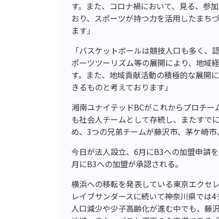
す。また、コロナ禍において、見る、参
おり、スポーツが持つ力を活用したまち
ます」
「バスケットボールは競技人口も多く、
ポーツツーリズム等の展開により、地域
す。また、地域貢献活動の積極的な展開
きるものと考えております」
湘南ユナイテッドBCがこれからプロチーム
も社会人チームとして存続し、またすでに
め、3つの兄弟チームが藤沢市、茅ケ崎市
今日が法人設立、6月にB3への加盟申請
月にB3への加盟が承認される。
横浜への移転を発表している東京エクセ
レイブサンダースに続いて神奈川県では4
人口減少や少子高齢化が進む中でも、藤