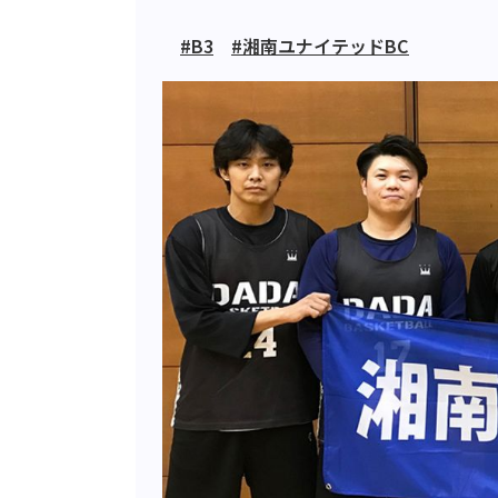
#B3
#湘南ユナイテッドBC