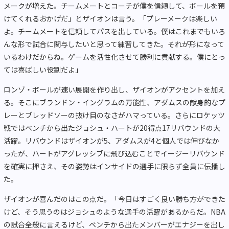
メークが増えた。チームメートとコーチが僕を信頼して、ボールを預
けてくれるおかげだ」とザイオンは言う。「プレーメークは楽しい
よ。チームメートを信頼してパスを出している。僕はこれまでもいろ
んな形で試合に関与したいと思って練習してきた。それが形になって
いるわけだからね。ゲームを活性化させて勝利に貢献する。僕にとっ
ては喜ばしい役割だよ」
ロンゾ・ボールが速い展開を作り出し、ザイオンがアクセントを加え
る。そこにブランドン・イングラムの万能性、アダムスの献身的なプ
レーとブレッドソーの抜け目のなさがハマっている。さらにロケッツ
戦ではベンチから出たジョシュ・ハートが20得点17リバウンドの大
活躍。リバウンドはザイオンが5、アダムスが4と個人では伸びなか
ったが、ハートがアグレッシブに飛び込むことでイージーリバウンド
を確実に押さえ、その姿勢はインサイドの選手に限らず全員に伝播し
た。
ザイオンが喜んだのはこの点だ。「今日はすごく良い勝ち方ができた
けど、そう思うのはジョシュのような選手の活躍があるからだ。NBA
の試合全般に言えるけど、ベンチから出たメンバーがエナジーを出し