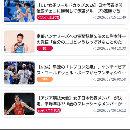
【U17女子ワールドカップ2026】日本代表は開
催国チェコに勝利して予選グループ3連勝で首位
通過！準々決勝の相手はエジプトに決定
2026/07/15 11:40
バスケu21代表
京都ハンナリーズへの電撃移籍を決めた岸本隆一
の覚悟「自分のエゴというちっぽけなことのため
に、京都に来たわけではない」
2026/08/04 19:39
B1
【NBA】早速の『レブロン効果』、ケンテイビア
ス・コールドウェル・ポープがセブンティシクサ
ーズに1年契約で加入
2026/07/26 09:58
NBA
【アジア競技大会】女子日本代表メンバーが決
定、平均年齢23.8歳のフレッシュなメンバーが日
本開催の大舞台で頂点を狙う
2026/07/30 16:12
女子バスケ代表