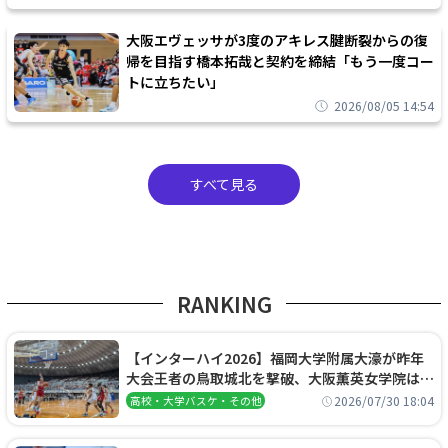
大阪エヴェッサが3度のアキレス腱断裂からの復
帰を目指す橋本拓哉と契約を締結「もう一度コー
トに立ちたい」
2026/08/05 14:54
すべて見る
RANKING
【インターハイ2026】福岡大学附属大濠が昨年
大会王者の鳥取城北を撃破、大阪薫英女学院は岐
阜女子に完勝、大会3日目試合結果
2026/07/30 18:04
高校・大学バスケ・その他