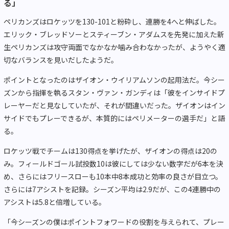
る」
ペリカンズはロケッツを130-101と粉砕し、連勝を4へと伸ばした。
エリック・ブレッドソーとスティーブン・アダムスを先発に加えた新
生ペリカンズは攻守両面でなかなか噛み合わなかったが、ようやく適
切なバランスを見いだしたようだ。
ポイントとなったのはザイオン・ウイリアムソンの起用法だ。今シー
ズンから指揮を執るスタン・ヴァン・ガンディは「彼をインサイドプ
レーヤーだと見なしていたが、それが間違いだった。ザイオンはイン
サイドでもプレーできるが、本質的にはペリメーターの選手だ」と語
る。
ロケッツ戦でチームは130得点を挙げたが、ザイオンの得点は20の
み。フィールドゴール試投数10は彼にしては少ない数字だが6本を決
め、さらにはフリースローも10本中8本成功と効率の良さが目立つ。
さらには7アシストを記録。シーズン平均は2.9だが、この4連勝中の
アシストは5.8と倍増している。
「今シーズンの僕はポイントフォワードの役割を与えられて、プレー