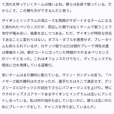
て流れを持っていくチームは強いよね。僕らは全員で戦っている。だ
からこそ、この勝ち方ができるんだと思う」
ザイオンとイングラムの両エースを周囲がサポートするチームになる
と思われたペリカンズだが、突出した個ではなくチームで戦うことで
攻守が噛み合い、結果を出しつつある。ただ、ザイオンが特別な存在
であることに変わりはない。ダブル・ダブルを連発せず、プレータイ
ムも抑えられているが、ロケッツ戦では21分間のプレーで得失点差
は脅威の＋29。彼がコートに立っていた時間がそのままペリカンズ
のリードとなった。これはオフェンスだけでなく、ディフェンスでも
相当に力を発揮している証拠だ。
若いチームはまだ勝利に飢えている。ヴァン・ガンディは言う。「ペ
イサーズ戦の勝利は大きかったが、選手たちはそこで満足せず、グリ
ズリーズとロケッツとの試合でさらにパフォーマンスを上げた。特に
ウチのトップスコアラーであるザイオンとイングラムは互いにアシス
トし合っている。私は何の指示も出していないのに、彼らは互いのた
めにプレーメークをして、チャンスを作り出しているんだ」