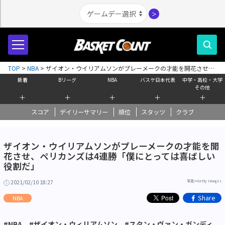
＞
TOP
>
NBA
>
ザイオン・ウイリアムソンがプレーメークの才能を開花させ、
ペリカンズは4連勝「僕にとっては喜ばしい役割だ」
新着
Bリーグ
NBA
バスケ日本代表
中学・高校・大学
その他
＋
＋
＋
＋
＋
スコア
デイリーサマリー
順位
スタッツ
クラブ
ザイオン・ウイリアムソンがプレーメークの才能を開
花させ、ペリカンズは4連勝「僕にとっては喜ばしい
役割だ」
2021/02/10 18:27
写真＝Getty Images
Share
NBA
#NBA
#ザイオン・ウィリアムソン
#スタン・ヴァン・ガンディ