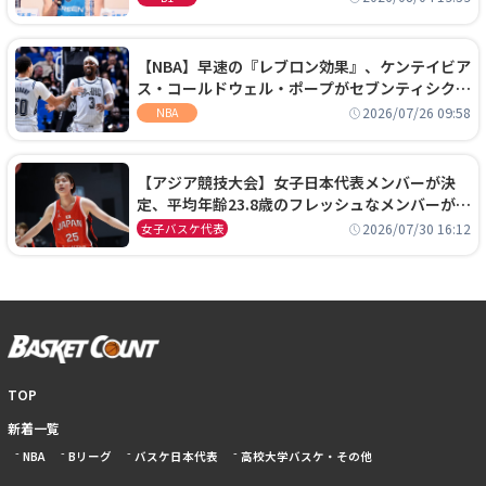
【NBA】早速の『レブロン効果』、ケンテイビア
ス・コールドウェル・ポープがセブンティシクサ
ーズに1年契約で加入
2026/07/26 09:58
NBA
【アジア競技大会】女子日本代表メンバーが決
定、平均年齢23.8歳のフレッシュなメンバーが日
本開催の大舞台で頂点を狙う
2026/07/30 16:12
女子バスケ代表
TOP
新着一覧
NBA
Bリーグ
バスケ日本代表
高校大学バスケ・その他