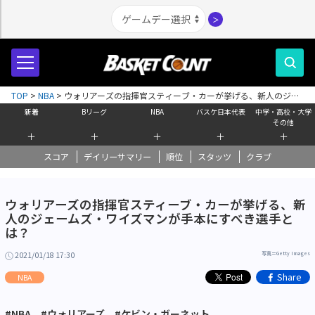
＞
TOP
>
NBA
>
ウォリアーズの指揮官スティーブ・カーが挙げる、新人のジェ
ームズ・ワイズマンが手本にすべき選手とは？
新着
Bリーグ
NBA
バスケ日本代表
中学・高校・大学
その他
＋
＋
＋
＋
＋
スコア
デイリーサマリー
順位
スタッツ
クラブ
ウォリアーズの指揮官スティーブ・カーが挙げる、新
人のジェームズ・ワイズマンが手本にすべき選手と
は？
2021/01/18 17:30
写真＝Getty Images
Share
NBA
#NBA
#ウォリアーズ
#ケビン・ガーネット