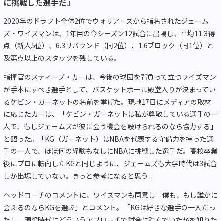
に挑戦した選手だ」
2020年のドラフト全体2位でウォリアーズから指名されたジェーム
ズ・ワイズマンは、1年目の今シーズン12試合に出場し、平均11.3得
点（新人5位）、6.3リバウンド（同2位）、1.6ブロック（同1位）と
及第点以上のスタッツを残している。
指揮官のスティーブ・カーは、今後の球団を背負って立つワイズマン
が手本にすべき選手として、バスケットボール殿堂入りが決まってい
るケビン・ガーネットの名前を挙げた。現地17日にメディアの取材
に応じたカーは、「ケビン・ガーネットは私が尊敬している選手の一
人で、もしジェームズが彼に会う機会を設けられるのなら協力する」
と語った。「KG（ガーネット）はNBAを代表する守備力を持った選
手の一人で、ほぼ何の経験もなしにNBAに挑戦した選手だ。高校卒業
後にプロに転向したKGと同じように、ジェームズも大学時代は3試合
しか出場していない。きっと参考になると思う」
ヘッドコーチのコメントに、ワイズマンも同意し「僕も、もし誰かに
会えるのならKGを選ぶ」とコメント。「KGは好きな選手の一人だっ
たし、現役時代にどういうアプローチで試合に臨んでいたかを知りた