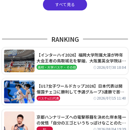
すべて見る
RANKING
【インターハイ2026】福岡大学附属大濠が昨年
大会王者の鳥取城北を撃破、大阪薫英女学院は岐
阜女子に完勝、大会3日目試合結果
2026/07/30 18:04
高校・大学バスケ・その他
【U17女子ワールドカップ2026】日本代表は開
催国チェコに勝利して予選グループ3連勝で首位
通過！準々決勝の相手はエジプトに決定
2026/07/15 11:40
バスケu21代表
京都ハンナリーズへの電撃移籍を決めた岸本隆一
の覚悟「自分のエゴというちっぽけなことのため
に、京都に来たわけではない」
2026/08/04 19:39
B1