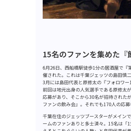
15名のファンを集めた『
6月26日、西船橋駅徒歩1分の居酒屋で『第
催された。これは千葉ジェッツの島田慎
3月には島田代表と原修太の『フォロワー
前回は地元出身の人気選手である原修太が
応募があり、そこから30名が招待された
ファンの飲み会』。それでも170人の応
千葉在住のジェッツブースターがメイン
ームのファンありと多士済々。15名は「
えるとこれぐらいの人数」と島田代表が