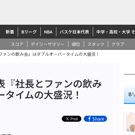
新着
Bリーグ
NBA
バスケ日本代表
中学・高校・大学 
スコア
デイリーサマリー
順位
スタッツ
クラブ
ファンの飲み会』はダブルオーバータイムの大盛況！
表『社長とファンの飲み
ータイムの大盛況！
B
Share