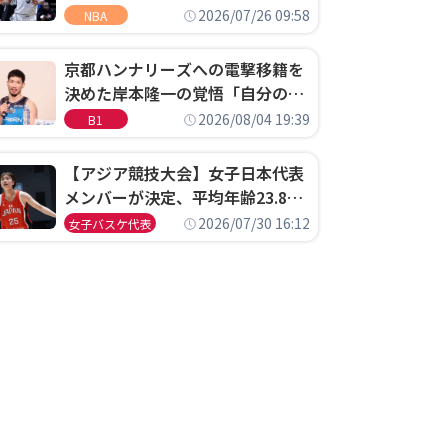
ウェル・ポープがセブンティシク
2026/07/26 09:58
NBA
サーズに1年契約で加入
京都ハンナリーズへの電撃移籍を
決めた岸本隆一の覚悟「自分のエ
ゴというちっぽけなことのため
2026/08/04 19:39
B1
に、京都に来たわけではない」
【アジア競技大会】女子日本代表
メンバーが決定、平均年齢23.8歳
のフレッシュなメンバーが日本開
2026/07/30 16:12
女子バスケ代表
催の大舞台で頂点を狙う