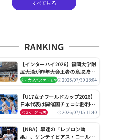
すべて見る
RANKING
【インターハイ2026】福岡大学附
属大濠が昨年大会王者の鳥取城北
を撃破、大阪薫英女学院は岐阜女
2026/07/30 18:04
高校・大学バスケ・その他
子に完勝、大会3日目試合結果
【U17女子ワールドカップ2026】
日本代表は開催国チェコに勝利し
て予選グループ3連勝で首位通
2026/07/15 11:40
バスケu21代表
過！準々決勝の相手はエジプトに
決定
【NBA】早速の『レブロン効
果』、ケンテイビアス・コールド