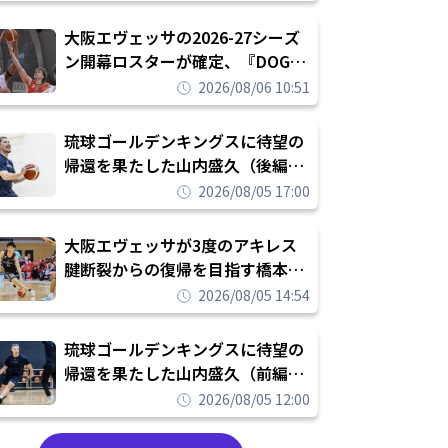
められたまま終わりたくない」
大阪エヴェッサの2026-27シーズ
ン開幕ロスターが確定、『DOG
FIGHT』のチームカルチャーを推
2026/08/06 10:51
し進めて結果を求めるシーズンへ
琉球ゴールデンキングスに待望の
帰還を果たした山内盛久（後編）
「1人のウチナーンチュとしてみ
2026/08/05 17:00
んなが誇りに思えるチームにして
いく」
大阪エヴェッサが3度のアキレス
腱断裂からの復帰を目指す橋本拓
哉と契約を締結「もう一度コート
2026/08/05 14:54
に立ちたい」
琉球ゴールデンキングスに待望の
帰還を果たした山内盛久（前編）
「キングスが積み上げてきたもの
2026/08/05 12:00
を次の世代に繋いでいくのがやり
甲斐」