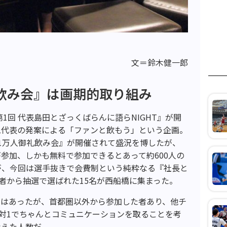
文＝鈴木健一郎
飲み会』は画期的取り組み
1回 代表島田とざっくばらんに語らNIGHT』が開
二代表の発案による「ファンと飲もう」という企画。
1万人御礼飲み会』が開催されて盛況を博したが、
参加、しかも無料で参加できるとあって約600人の
が、今回は選手抜きで会費制という純粋なる『社長と
募者から抽選で選ばれた15名が西船橋に集まった。
ではあったが、首都圏以外から参加した者あり、他チ
1対1でちゃんとコミュニケーションを取ることを考
考えた人数だ。