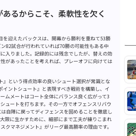
があるからこそ、柔軟性を欠く
目を迎えたバックスは、開幕から勝利を重ねて53勝
ン82試合が行われていれば70勝の可能性もある中
間に入りました。記録的には残念でしたが、替えの効
険性があったことを考えれば、プレーオフに向けては
ート』という得点効率の良いシュート選択が常識とな
ポイントシュート』と表現すべき戦術を構築し、イ
ームメートはコート全体にバランス良く広がって3
にシュートを打ちます。その一方でオフェンスリバウ
には自陣に戻ってディフェンスを固めることを徹底し
最大限に生かすために、細部にまで工夫が練りこまれ
リスクマネジメント』がリーグ最高勝率の理由です。