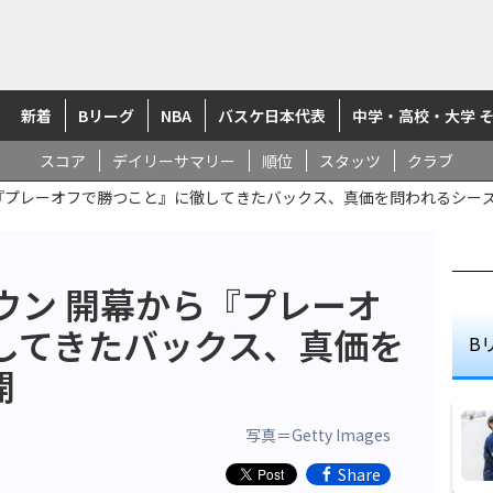
新着
Bリーグ
NBA
バスケ日本代表
中学・高校・大学 
スコア
デイリーサマリー
順位
スタッツ
クラブ
ら『プレーオフで勝つこと』に徹してきたバックス、真価を問われるシー
ウン 開幕から『プレーオ
してきたバックス、真価を
B
開
写真＝Getty Images
Share