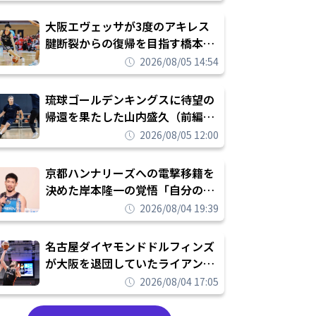
んなが誇りに思えるチームにして
いく」
大阪エヴェッサが3度のアキレス
腱断裂からの復帰を目指す橋本拓
哉と契約を締結「もう一度コート
2026/08/05 14:54
に立ちたい」
琉球ゴールデンキングスに待望の
帰還を果たした山内盛久（前編）
「キングスが積み上げてきたもの
2026/08/05 12:00
を次の世代に繋いでいくのがやり
甲斐」
京都ハンナリーズへの電撃移籍を
決めた岸本隆一の覚悟「自分のエ
ゴというちっぽけなことのため
2026/08/04 19:39
に、京都に来たわけではない」
名古屋ダイヤモンドドルフィンズ
が大阪を退団していたライアン・
ルーサーを獲得「最高のチームメ
2026/08/04 17:05
イトになれるよう頑張ります」