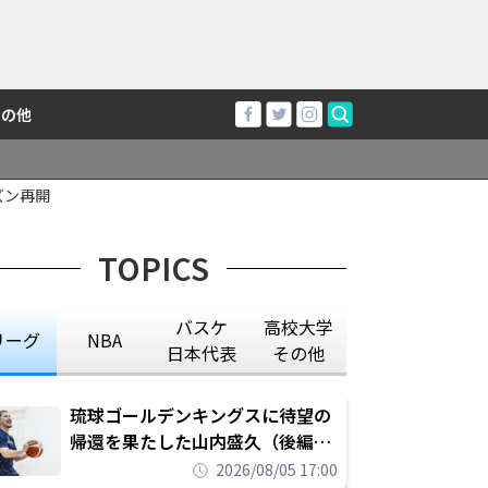
その他
ズン再開
TOPICS
バスケ
高校大学
リーグ
NBA
日本代表
その他
琉球ゴールデンキングスに待望の
帰還を果たした山内盛久（後編）
「1人のウチナーンチュとしてみ
2026/08/05 17:00