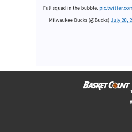
Full squad in the bubble.
pic.twitter.c
— Milwaukee Bucks (@Bucks)
July 28, 