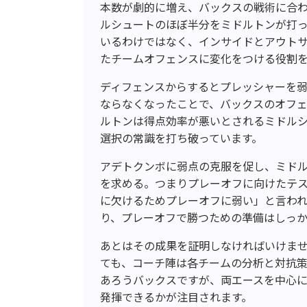
本数が劇的に増え、バックスの戦術に合
ルシュートのほぼ半分をミドルトンが打
いるわけではなく、インサイドとアウト
たチームオフェンスに変化をつける役割を
ディフェンスからするとプレッシャーを
ならなくなったことで、バックスのオフ
ルトンは得点効率が悪いとされるミドルシ
選択の常識を打ち破っています。
アデトクンボに弱点の克服を促し、ミド
を求める。つまりプレーオフに向けたテス
に欠けるためプレーオフに弱い」と言わ
り、プレーオフで勝つための準備はしっ
あとはその成果を証明しなければいけま
ても、コーチ陣は各チームの分析と対抗
あろうバックスですが、両エースを中心に
発揮できるかが注目されます。