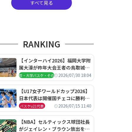
すべて見る
RANKING
【インターハイ2026】福岡大学附
属大濠が昨年大会王者の鳥取城北
を撃破、大阪薫英女学院は岐阜女
2026/07/30 18:04
高校・大学バスケ・その他
子に完勝、大会3日目試合結果
【U17女子ワールドカップ2026】
日本代表は開催国チェコに勝利し
て予選グループ3連勝で首位通
2026/07/15 11:40
バスケu21代表
過！準々決勝の相手はエジプトに
決定
【NBA】セルティックス球団社長
がジェイレン・ブラウン放出を説