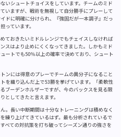
わないシュートチョイスをしています。チームのミド
っていますが、戦術を無視して自分勝手にプレーして
サイドに明確に分けられ、『強固だが一本調子』だっ
担っています。
弱めておきたいミドルレンジでもチェイスしなければ
ェンスはより止めにくくなってきました。しかもミド
ュートでも50％以上の確率で決めており、シュート
ルトンには得意のプレーでチームの異分子になること
トを織り込んだ上で53勝を挙げています。「柔軟性
れるブーデンホルザーですが、今のバックスを見る限
かりとしてきたと言えます。
せん。長い中断期間は十分なトレーニングは積めなく
策を練り上げてきているはず。最も分析されているで
すべての対抗策を打ち破ってシーズン通りの強さを