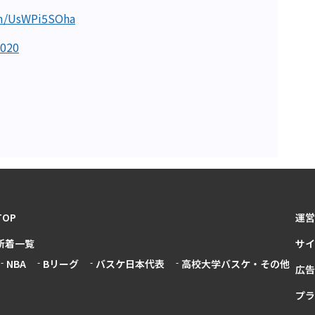
om/UsWPi5SOha
2020
TOP
運営
新着一覧
サイ
NBA
Bリーグ
バスケ日本代表
高校大学バスケ・その他
広告
プラ