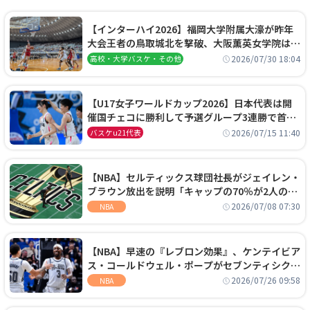
【インターハイ2026】福岡大学附属大濠が昨年
大会王者の鳥取城北を撃破、大阪薫英女学院は岐
阜女子に完勝、大会3日目試合結果
2026/07/30 18:04
高校・大学バスケ・その他
【U17女子ワールドカップ2026】日本代表は開
催国チェコに勝利して予選グループ3連勝で首位
通過！準々決勝の相手はエジプトに決定
2026/07/15 11:40
バスケu21代表
【NBA】セルティックス球団社長がジェイレン・
ブラウン放出を説明「キャップの70％が2人の選
手に集中するチームでは勝てない」
2026/07/08 07:30
NBA
【NBA】早速の『レブロン効果』、ケンテイビア
ス・コールドウェル・ポープがセブンティシクサ
ーズに1年契約で加入
2026/07/26 09:58
NBA