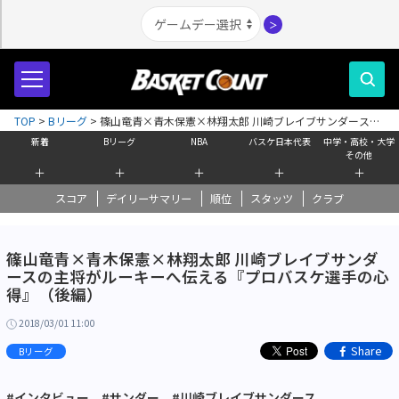
＞
TOP
>
Bリーグ
>
篠山竜青×青木保憲×林翔太郎 川崎ブレイブサンダースの
主将がルーキーへ伝える『プロバスケ選手の心得』（後編）
新着
Bリーグ
NBA
バスケ日本代表
中学・高校・大学
その他
＋
＋
＋
＋
＋
スコア
デイリーサマリー
順位
スタッツ
クラブ
篠山竜青×青木保憲×林翔太郎 川崎ブレイブサンダ
ースの主将がルーキーへ伝える『プロバスケ選手の心
得』（後編）
2018/03/01 11:00
Share
Bリーグ
#インタビュー
#サンダー
#川崎ブレイブサンダース