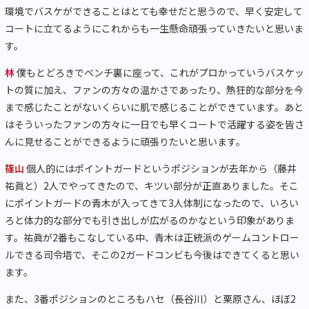
環境でバスケができることはとても幸せだと思うので、早く安定して
コートに立てるようにこれからも一生懸命頑張っていきたいと思いま
す。
林
僕もとどろきでベンチ裏に座って、これがプロかっていうバスケッ
トの質に加え、ファンの方々の温かさであったり、熱狂的な部分を今
まで感じたことがないくらいに肌で感じることができています。あと
はそういったファンの方々に一日でも早くコートで活躍する姿を皆さ
んに見せることができるように頑張りたいと思います。
篠山
個人的にはポイントガードというポジションが去年から（藤井
祐眞と）2人でやってきたので、キツい部分が正直ありました。そこ
にポイントガードの青木が入ってきて3人体制になったので、いろい
ろと体力的な部分でも引き出しが広がるのかなという印象がありま
す。祐眞が2番もこなしている中、青木は正統派のゲームコントロー
ルできる司令塔で、そこの2ガードコンビも今後はできてくると思い
ます。
また、3番ポジションのところもハセ（長谷川）と栗原さん、ほぼ2