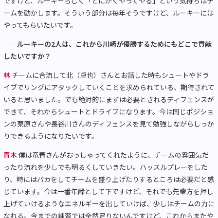
ですけど、ルーキーらしく「とにかくやってやる」という気持ちはチ
ームを動かします。そういう部分は毎年そうですけど、ルーキーには
やってもらいたいです。
──ルーキーの2人は、これから川崎が優勝するためにもどこで貢献
したいですか？
林
チームに合流して北（卓也）さんとお話した時もシュートやドラ
イブでリングにアタックしていくことを求められている、期待されて
いると思いました。でも絶対的にまずは必要とされるディフェンスが
できて、それからシュートとドライブになります。今は同じポジショ
ンの栗原さんや長谷川さんのディフェンスを見て勉強しながらしっか
りできるようになりたいです。
青木
僕は竜青さんがおっしゃってくれたように、チームの雰囲気だ
ったり流れを少しでも明るくしていきたい。ハッスルプレーをした
り、時にはバカをしてチームを盛り上げたりするところは必要だと感
じています。今は一番年齢として下ですけど、それでも先輩方を押し
上げていけるようなエネルギーを出していけば、少しはチームの力に
なれる。今までの練習では全然足りないんですけど、これからまたや