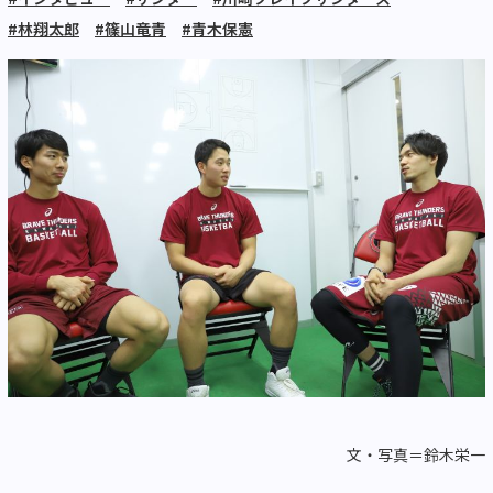
#林翔太郎
#篠山竜青
#青木保憲
文・写真＝鈴木栄一