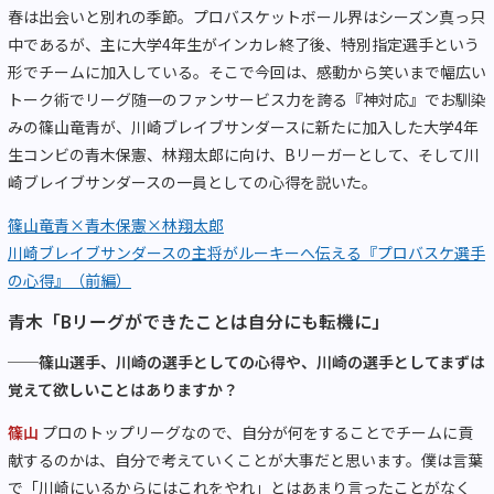
春は出会いと別れの季節。プロバスケットボール界はシーズン真っ只
中であるが、主に大学4年生がインカレ終了後、特別指定選手という
形でチームに加入している。そこで今回は、感動から笑いまで幅広い
トーク術でリーグ随一のファンサービス力を誇る『神対応』でお馴染
みの篠山竜青が、川崎ブレイブサンダースに新たに加入した大学4年
生コンビの青木保憲、林翔太郎に向け、Bリーガーとして、そして川
崎ブレイブサンダースの一員としての心得を説いた。
篠山竜青×青木保憲×林翔太郎
川崎ブレイブサンダースの主将がルーキーへ伝える『プロバスケ選手
の心得』（前編）
青木「Bリーグができたことは自分にも転機に」
──篠山選手、川崎の選手としての心得や、川崎の選手としてまずは
覚えて欲しいことはありますか？
篠山
プロのトップリーグなので、自分が何をすることでチームに貢
献するのかは、自分で考えていくことが大事だと思います。僕は言葉
で「川崎にいるからにはこれをやれ」とはあまり言ったことがなく