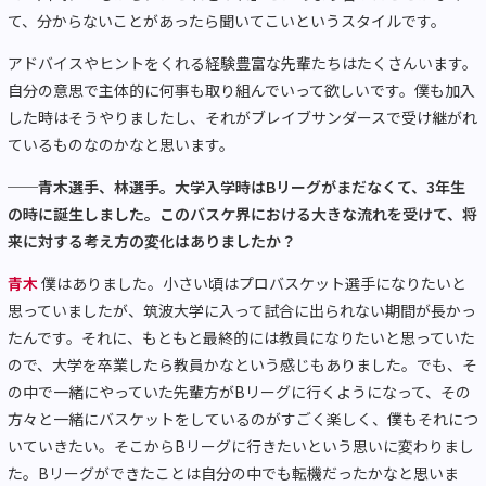
て、分からないことがあったら聞いてこいというスタイルです。
アドバイスやヒントをくれる経験豊富な先輩たちはたくさんいます。
自分の意思で主体的に何事も取り組んでいって欲しいです。僕も加入
した時はそうやりましたし、それがブレイブサンダースで受け継がれ
ているものなのかなと思います。
──青木選手、林選手。大学入学時はBリーグがまだなくて、3年生
の時に誕生しました。このバスケ界における大きな流れを受けて、将
来に対する考え方の変化はありましたか？
青木
僕はありました。小さい頃はプロバスケット選手になりたいと
思っていましたが、筑波大学に入って試合に出られない期間が長かっ
たんです。それに、もともと最終的には教員になりたいと思っていた
ので、大学を卒業したら教員かなという感じもありました。でも、そ
の中で一緒にやっていた先輩方がBリーグに行くようになって、その
方々と一緒にバスケットをしているのがすごく楽しく、僕もそれにつ
いていきたい。そこからBリーグに行きたいという思いに変わりまし
た。Bリーグができたことは自分の中でも転機だったかなと思いま