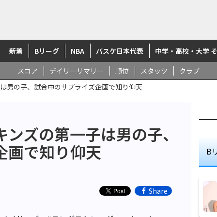
新着
Bリーグ
NBA
バスケ日本代表
中学・高校・大学 
スコア
デイリーサマリー
順位
スタッツ
クラブ
は男の子、試合中のサプライズ企画で知り仰天
キンズの第一子は男の子、
企画で知り仰天
B
Share