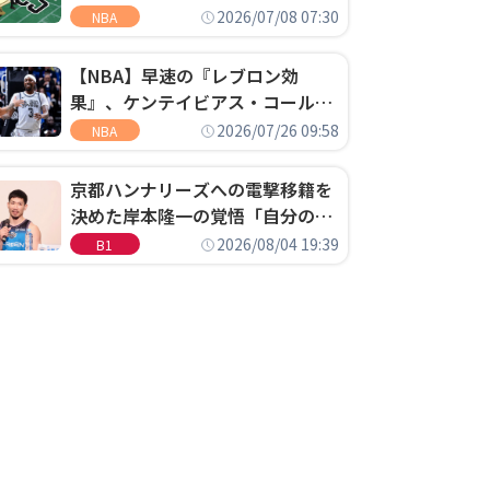
明「キャップの70％が2人の選手
2026/07/08 07:30
NBA
に集中するチームでは勝てない」
【NBA】早速の『レブロン効
果』、ケンテイビアス・コールド
ウェル・ポープがセブンティシク
2026/07/26 09:58
NBA
サーズに1年契約で加入
京都ハンナリーズへの電撃移籍を
決めた岸本隆一の覚悟「自分のエ
ゴというちっぽけなことのため
2026/08/04 19:39
B1
に、京都に来たわけではない」