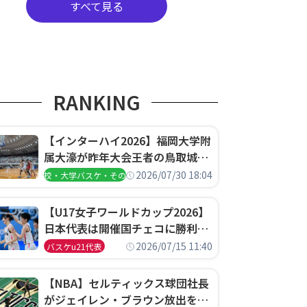
すべて見る
RANKING
【インターハイ2026】福岡大学附
属大濠が昨年大会王者の鳥取城北
を撃破、大阪薫英女学院は岐阜女
2026/07/30 18:04
高校・大学バスケ・その他
子に完勝、大会3日目試合結果
【U17女子ワールドカップ2026】
日本代表は開催国チェコに勝利し
て予選グループ3連勝で首位通
2026/07/15 11:40
バスケu21代表
過！準々決勝の相手はエジプトに
決定
【NBA】セルティックス球団社長
がジェイレン・ブラウン放出を説