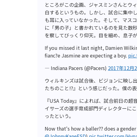
ところがこの企画、ジャスミンさんとウ
白するというもの。しかし、試合に集中
も耳に入っていなかった。そして、マス
に「男の子」と書かれているのを見た数秒
を察してびっくり仰天。目を細め、息子
If you missed it last night, Damien Wilk
fianc?e Jasmine are expecting a boy.
pic
— Indiana Pacers (@Pacers)
2017年12月
ウィルキンズは試合後、ビジョンに映し出
たちのこと!?』という感じだった。僕の
『USA Today』によれば、試合前日
イサーズの選手育成部門ディレクターに
ったという。
Now that's how a baller?? does a gender
@JohnnyKaneFSD
)
pic.twitter.com/Hy