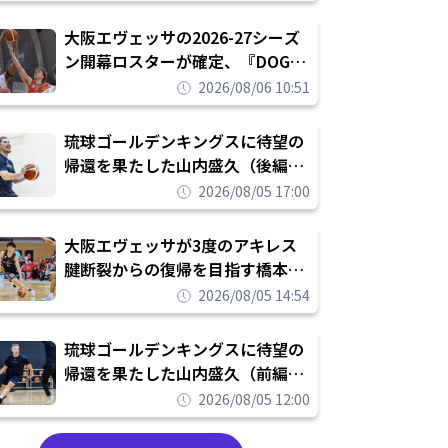
められたまま終わりたくない」
大阪エヴェッサの2026-27シーズ
ン開幕ロスターが確定、『DOG
FIGHT』のチームカルチャーを推
2026/08/06 10:51
し進めて結果を求めるシーズンへ
琉球ゴールデンキングスに待望の
帰還を果たした山内盛久（後編）
「1人のウチナーンチュとしてみ
2026/08/05 17:00
んなが誇りに思えるチームにして
いく」
大阪エヴェッサが3度のアキレス
腱断裂からの復帰を目指す橋本拓
哉と契約を締結「もう一度コート
2026/08/05 14:54
に立ちたい」
琉球ゴールデンキングスに待望の
帰還を果たした山内盛久（前編）
「キングスが積み上げてきたもの
2026/08/05 12:00
を次の世代に繋いでいくのがやり
甲斐」