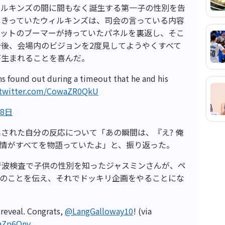
ィルキンズの間に間もなく誕生する第一子の性別を告
しきっていたウィルキンズは、司会の言っている内容
コットのブーマーが持っていたパネルを裏返し、そこ
後、会場内のビジョンを2度見してようやくすべて
が生まれることを喜んだ。
ins found out during a timeout that he and his
.twitter.com/CowaZR0QkU
28日
された自分の反応について「あの瞬間は、『え? 俺
表情がすべてを物語っていたよ」と、振り返った。
の超音波検査で子供の性別を知ったジャスミンさんが、ペ
このことを伝え、それでドッキリ企画をやることにな
 reveal. Congrats,
@LangGalloway10
! (via
paZp6Onv