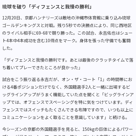
琉球を破り「ディフェンスと我慢の勝利」
12月20日、京都ハンナリーズは敵地の沖縄市体育館に乗り込み琉球
ゴールデンキングスと対戦。残り5秒での決勝点により、同じ西地区
のライバル相手に69-68で競り勝った。この試合、永吉佑也はシュー
ト4本中4本成功を含む10得点をマーク。身体を張った守備でも奮闘
した。
「ディフェンスと我慢の勝利です。あとは最後のクラッチタイムで落
ち着いてプレーできたところが良かった」
試合をこう振り返る永吉だが、オン・ザ・コート「1」の時間帯にお
ける4番ポジションだけでなく、外国籍選手2人と一緒に出場するビ
ッグラインアップがうまく機能していた点を聞くと「ビッグラインア
ップでは、オフェンスでスペーシングを特に気をつけています。ディ
フェンスではスイッチもたくさんできる布陣ですので、いつも以上に
コミュニケーションをよく取ることを意識しています」と続ける。
今シーズンの京都の外国籍選手を見ると、150kgの巨体によるパワー