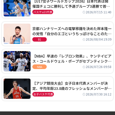
【U17女子ワールドカップ2026】日本代表は開
催国チェコに勝利して予選グループ3連勝で首位
通過！準々決勝の相手はエジプトに決定
2026/07/15 11:40
バスケu21代表
京都ハンナリーズへの電撃移籍を決めた岸本隆一
の覚悟「自分のエゴというちっぽけなことのため
に、京都に来たわけではない」
2026/08/04 19:39
B1
【NBA】早速の『レブロン効果』、ケンテイビア
ス・コールドウェル・ポープがセブンティシクサ
ーズに1年契約で加入
2026/07/26 09:58
NBA
【アジア競技大会】女子日本代表メンバーが決
定、平均年齢23.8歳のフレッシュなメンバーが日
本開催の大舞台で頂点を狙う
2026/07/30 16:12
女子バスケ代表