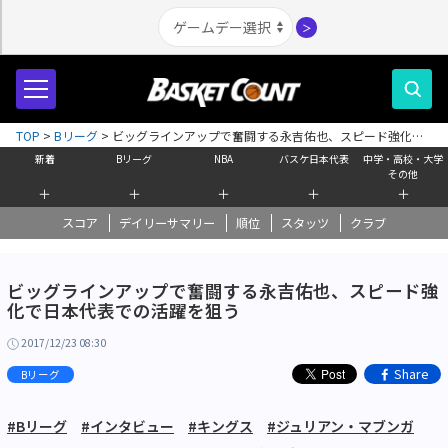
＞
TOP
>
Bリーグ
>
ビッグラインアップで奮闘する永吉佑也、スピード強化で
日本代表での活躍を狙う
新着
Bリーグ
NBA
バスケ日本代表
中学・高校・大学
その他
＋
＋
＋
＋
＋
スコア
デイリーサマリー
順位
スタッツ
クラブ
ビッグラインアップで奮闘する永吉佑也、スピード強
化で日本代表での活躍を狙う
2017/12/23 08:30
Share
Bリーグ
#Bリーグ
#インタビュー
#キングス
#ジュリアン・マブンガ