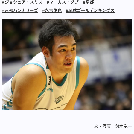
#ジョシュア・スミス
#マーカス・ダブ
#京都
#京都ハンナリーズ
#永吉佑也
#琉球ゴールデンキングス
文・写真＝鈴木栄一