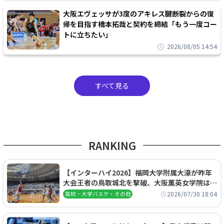
大阪エヴェッサが3度のアキレス腱断裂からの復
帰を目指す橋本拓哉と契約を締結「もう一度コー
トに立ちたい」
2026/08/05 14:54
すべて見る
RANKING
【インターハイ2026】福岡大学附属大濠が昨年
大会王者の鳥取城北を撃破、大阪薫英女学院は岐
阜女子に完勝、大会3日目試合結果
2026/07/30 18:04
高校・大学バスケ・その他