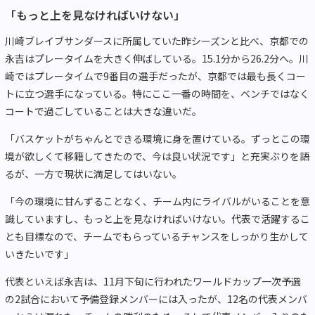
「もっと上を見なければいけない」
川崎ブレイブサンダースに所属していた昨シーズンと比べ、京都での
永吉はプレータイムを大きく伸ばしている。15.1分から26.2分へ。川
崎ではプレータイムで9番目の選手だったが、京都では最も長くコー
トに立つ選手になっている。特にここ一番の時間を、ベンチではなく
コートで過ごしていることは大きな違いだ。
「バスケットがちゃんとできる環境に身を置けている。ずっとこの環
境が欲しくて移籍してきたので、今は良い状況です」と充実ぶりを語
るが、一方で現状に満足してはいない。
「今の環境に甘んずることなく、チーム内にライバルがいることを意
識していますし、もっと上を見なければいけない。代表で活躍するこ
とも目標なので、チームでもらっているチャンスをしっかり生かして
いきたいです」
代表といえば永吉は、11月下旬に行われたワールドカップ一次予選
の2試合において予備登録メンバーには入ったが、12名の代表メンバ