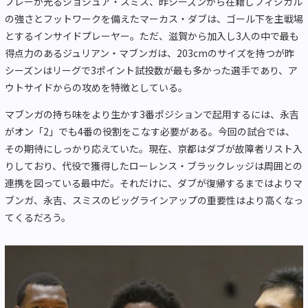
プレーが光るジョシュア・スミス、昨シーズンから在籍しフィジカル
の強さとフットワークを備えたマーカス・ダブは、ゴール下を主戦場
とするインサイドプレーヤー。ただ、滋賀から加入し3人の中で最も
得点力のあるジュリアン・マブンガは、203cmのサイズを持つが昨
シーズンはリーグで3ポイント試投数が最も多かった選手であり、ア
ウトサイドからの攻めを特徴としている。
マブンガの持ち味をより生かす3番ポジションで起用するには、永吉
がオン「2」でも4番の役割をこなす必要がある。今回の試合では、
その期待にしっかり応えていた。現在、京都はダブが故障者リスト入
りしており、代役で獲得したローレンス・ブラックレッジは周囲との
連携を図っている最中だ。それだけに、ダブが復帰するまではよりマ
ブンガ、永吉、スミスのビッグラインアップの重要性はより高くなっ
てくるだろう。