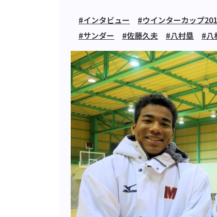
#インタビュー
#ウインターカップ201
#サンダー
#佐藤久夫
#八村塁
#八