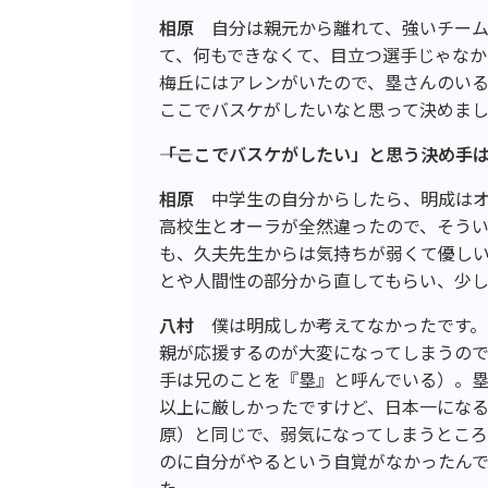
相原
自分は親元から離れて、強いチー
て、何もできなくて、目立つ選手じゃな
梅丘にはアレンがいたので、塁さんのい
ここでバスケがしたいなと思って決めま
――「ここでバスケがしたい」と思う決め手
相原
中学生の自分からしたら、明成は
高校生とオーラが全然違ったので、そう
も、久夫先生からは気持ちが弱くて優し
とや人間性の部分から直してもらい、少
八村
僕は明成しか考えてなかったです。
親が応援するのが大変になってしまうの
手は兄のことを『塁』と呼んでいる）。
以上に厳しかったですけど、日本一にな
原）と同じで、弱気になってしまうところ
のに自分がやるという自覚がなかったんで