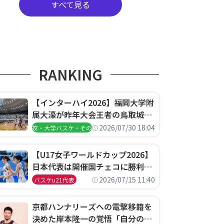
すべて見る
RANKING
【インターハイ2026】福岡大学附
属大濠が昨年大会王者の鳥取城北
を撃破、大阪薫英女学院は岐阜女
2026/07/30 18:04
高校・大学バスケ・その他
子に完勝、大会3日目試合結果
【U17女子ワールドカップ2026】
日本代表は開催国チェコに勝利し
て予選グループ3連勝で首位通
2026/07/15 11:40
バスケu21代表
過！準々決勝の相手はエジプトに
決定
京都ハンナリーズへの電撃移籍を
決めた岸本隆一の覚悟「自分のエ