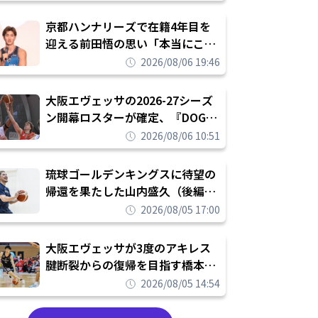
れを告げてプロ転向を決断
京都ハンナリーズで在籍4年目を
迎える前田悟の思い「本当にこの
チームで勝ちたい、負けたまま舐
2026/08/06 19:46
められたまま終わりたくない」
大阪エヴェッサの2026-27シーズ
ン開幕ロスターが確定、『DOG
FIGHT』のチームカルチャーを推
2026/08/06 10:51
し進めて結果を求めるシーズンへ
琉球ゴールデンキングスに待望の
帰還を果たした山内盛久（後編）
「1人のウチナーンチュとしてみ
2026/08/05 17:00
んなが誇りに思えるチームにして
いく」
大阪エヴェッサが3度のアキレス
腱断裂からの復帰を目指す橋本拓
哉と契約を締結「もう一度コート
2026/08/05 14:54
に立ちたい」