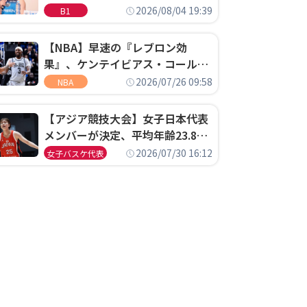
ゴというちっぽけなことのため
2026/08/04 19:39
B1
に、京都に来たわけではない」
【NBA】早速の『レブロン効
果』、ケンテイビアス・コールド
ウェル・ポープがセブンティシク
2026/07/26 09:58
NBA
サーズに1年契約で加入
【アジア競技大会】女子日本代表
メンバーが決定、平均年齢23.8歳
のフレッシュなメンバーが日本開
2026/07/30 16:12
女子バスケ代表
催の大舞台で頂点を狙う