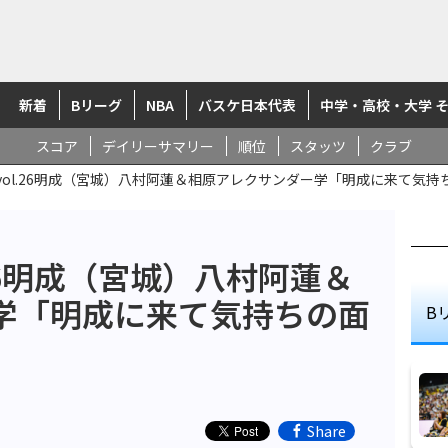
新着
Bリーグ
NBA
バスケ日本代表
中学・高校・大学 
スコア
デイリーサマリー
順位
スタッツ
クラブ
vol.26明成（宮城）八村阿蓮＆相原アレクサンダー学「明成に来て気
26明成（宮城）八村阿蓮＆
学「明成に来て気持ちの面
B
Share