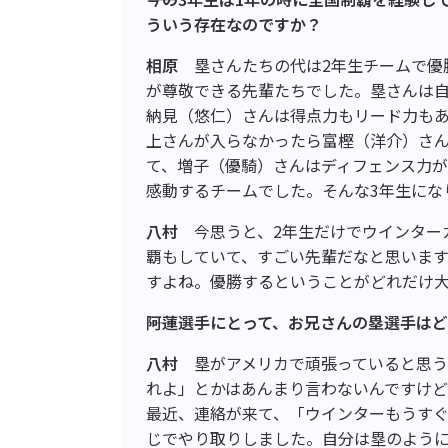
ういう存在なのですか？
相原
塁さんたちの代は2年生チームで優
が尊敬できる先輩たちでした。塁さんは
納見（悠仁）さんは得点力もリード力もあ
上さんが入らなかったら富樫（洋介）さ
て、増子（優騎）さんはディフェンス力
感動するチームでした。そんな3年生にな
八村
今思うと、2年生だけでウインター
覇もしていて、すごい先輩だなと思います
すよね。優勝するということがどれだけ
――阿蓮選手にとって、お兄さんの塁選手は
八村
塁がアメリカで頑張っていると思う
れよ」とかはあんまり言わないんですけど
最近、連絡が来て、「ウインターもうす
じでやり取りしました。自分は塁のよう