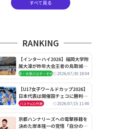
すべて見る
RANKING
【インターハイ2026】福岡大学附
属大濠が昨年大会王者の鳥取城北
を撃破、大阪薫英女学院は岐阜女
2026/07/30 18:04
高校・大学バスケ・その他
子に完勝、大会3日目試合結果
【U17女子ワールドカップ2026】
日本代表は開催国チェコに勝利し
て予選グループ3連勝で首位通
2026/07/15 11:40
バスケu21代表
過！準々決勝の相手はエジプトに
決定
京都ハンナリーズへの電撃移籍を
決めた岸本隆一の覚悟「自分のエ