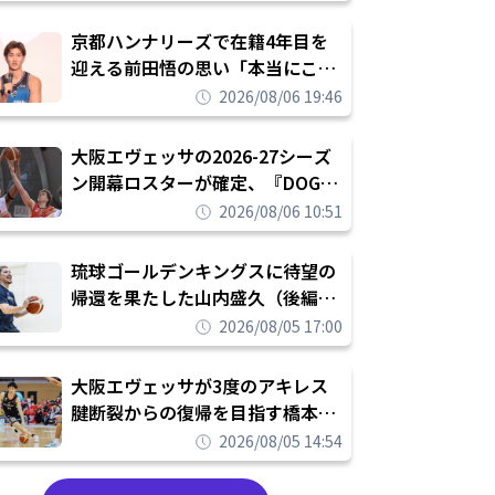
れを告げてプロ転向を決断
京都ハンナリーズで在籍4年目を
迎える前田悟の思い「本当にこの
チームで勝ちたい、負けたまま舐
2026/08/06 19:46
められたまま終わりたくない」
大阪エヴェッサの2026-27シーズ
ン開幕ロスターが確定、『DOG
FIGHT』のチームカルチャーを推
2026/08/06 10:51
し進めて結果を求めるシーズンへ
琉球ゴールデンキングスに待望の
帰還を果たした山内盛久（後編）
「1人のウチナーンチュとしてみ
2026/08/05 17:00
んなが誇りに思えるチームにして
いく」
大阪エヴェッサが3度のアキレス
腱断裂からの復帰を目指す橋本拓
哉と契約を締結「もう一度コート
2026/08/05 14:54
に立ちたい」