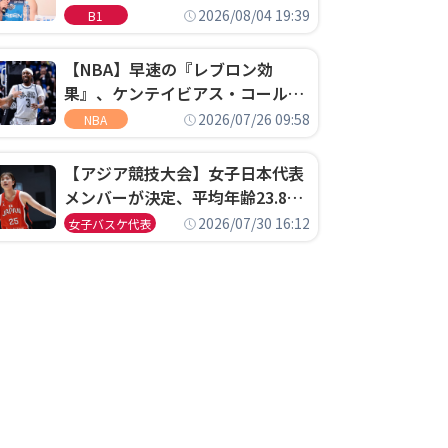
ゴというちっぽけなことのため
2026/08/04 19:39
B1
に、京都に来たわけではない」
【NBA】早速の『レブロン効
果』、ケンテイビアス・コールド
ウェル・ポープがセブンティシク
2026/07/26 09:58
NBA
サーズに1年契約で加入
【アジア競技大会】女子日本代表
メンバーが決定、平均年齢23.8歳
のフレッシュなメンバーが日本開
2026/07/30 16:12
女子バスケ代表
催の大舞台で頂点を狙う