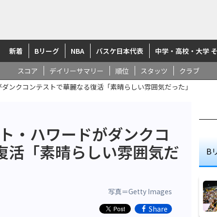
新着
Bリーグ
NBA
バスケ日本代表
中学・高校・大学 
スコア
デイリーサマリー
順位
スタッツ
クラブ
ドがダンクコンテストで華麗なる復活「素晴らしい雰囲気だった」
イト・ハワードがダンクコ
復活「素晴らしい雰囲気だ
B
写真＝Getty Images
Share