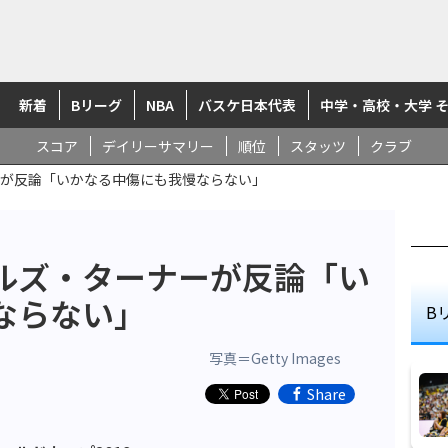
新着
Bリーグ
NBA
バスケ日本代表
中学・高校・大学 
スコア
デイリーサマリー
順位
スタッツ
クラブ
が反論「いかなる中傷にも我慢ならない」
ルズ・ターナーが反論「い
ならない」
B
写真＝Getty Images
Share