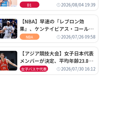
ゴというちっぽけなことのため
2026/08/04 19:39
B1
に、京都に来たわけではない」
【NBA】早速の『レブロン効
果』、ケンテイビアス・コールド
ウェル・ポープがセブンティシク
2026/07/26 09:58
NBA
サーズに1年契約で加入
【アジア競技大会】女子日本代表
メンバーが決定、平均年齢23.8歳
のフレッシュなメンバーが日本開
2026/07/30 16:12
女子バスケ代表
催の大舞台で頂点を狙う