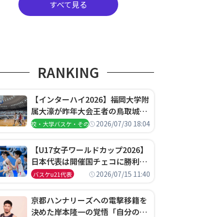
すべて見る
RANKING
【インターハイ2026】福岡大学附
属大濠が昨年大会王者の鳥取城北
を撃破、大阪薫英女学院は岐阜女
2026/07/30 18:04
高校・大学バスケ・その他
子に完勝、大会3日目試合結果
【U17女子ワールドカップ2026】
日本代表は開催国チェコに勝利し
て予選グループ3連勝で首位通
2026/07/15 11:40
バスケu21代表
過！準々決勝の相手はエジプトに
決定
京都ハンナリーズへの電撃移籍を
決めた岸本隆一の覚悟「自分のエ