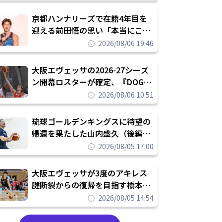
れを告げてプロ転向を決断
京都ハンナリーズで在籍4年目を
迎える前田悟の思い「本当にこの
チームで勝ちたい、負けたまま舐
2026/08/06 19:46
められたまま終わりたくない」
大阪エヴェッサの2026-27シーズ
ン開幕ロスターが確定、『DOG
FIGHT』のチームカルチャーを推
2026/08/06 10:51
し進めて結果を求めるシーズンへ
琉球ゴールデンキングスに待望の
帰還を果たした山内盛久（後編）
「1人のウチナーンチュとしてみ
2026/08/05 17:00
んなが誇りに思えるチームにして
いく」
大阪エヴェッサが3度のアキレス
腱断裂からの復帰を目指す橋本拓
哉と契約を締結「もう一度コート
2026/08/05 14:54
に立ちたい」