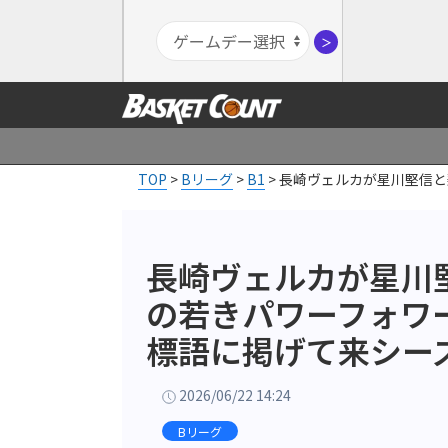
＞
TOP
>
Bリーグ
>
B1
>
長崎ヴェルカが星川堅信と
長崎ヴェルカが星川
の若きパワーフォワ
標語に掲げて来シー
2026/06/22 14:24
Bリーグ