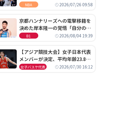
ウェル・ポープがセブンティシク
2026/07/26 09:58
NBA
サーズに1年契約で加入
京都ハンナリーズへの電撃移籍を
決めた岸本隆一の覚悟「自分のエ
ゴというちっぽけなことのため
2026/08/04 19:39
B1
に、京都に来たわけではない」
【アジア競技大会】女子日本代表
メンバーが決定、平均年齢23.8歳
のフレッシュなメンバーが日本開
2026/07/30 16:12
女子バスケ代表
催の大舞台で頂点を狙う