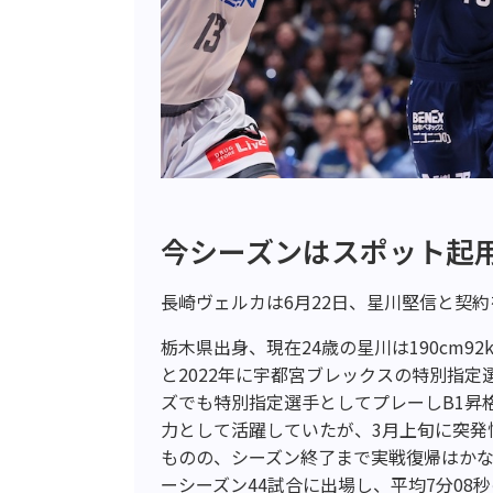
今シーズンはスポット起
長崎ヴェルカは6月22日、星川堅信と契
栃木県出身、現在24歳の星川は190cm9
と2022年に宇都宮ブレックスの特別指定選
ズでも特別指定選手としてプレーしB1昇格
力として活躍していたが、3月上旬に突発
ものの、シーズン終了まで実戦復帰はか
ーシーズン44試合に出場し、平均7分08