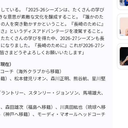
ている。「2025-26シーズンは、たくさんの学び
きな意思が素敵な文化を醸成すること。『誰かのた
その人を突き動かすかということ。『長崎のために』
なさ』というディスアドバンテージを凌駕すること。
たくさんの学びを得た中、2026-27シーズンも長
なりました。『長崎のために』これが2026-27シ
。皆さまどうぞよろしくお願いいたします」
日現在）
ドコーチ（海外クラブから移籍）
移籍）、松本健児リオン、森川正明、熊谷航、星川堅
ブラントリー、スタンリー・ジョンソン、馬場雄大、
）、森田雄次（福島へ移籍）、川真田紘也（琉球へ移
斗（神戸へ移籍）、モーディ・マオールヘッドコーチ