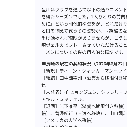
星川はクラブを通じて以下の通りコメントし
を得たシーズンでした。1人ひとりの前向
めに』という利他的な姿勢が、どれだけ
と口を揃えて戦うその姿勢が、『経験の
挙げ始めれば際限がありませんが、こうした
崎ヴェルカでプレーさせていただけることに
ーズンについての僕の個人的な標語です
■長崎の現在の契約状況（2026年6月22
【新規】ディーン・ヴィッカーマンヘッ
【継続】田中流嘉州（滋賀から期限付き
信
【未発表】イ ヒョンジュン、ジャレル・
アキル・ミッチェル、
【退団】岩下准平（滋賀へ期限付き移籍
籍）、菅澤紀行（三遠へ移籍）、山口颯
（アメリカの大学へ移籍）