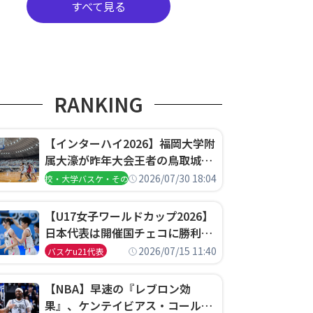
すべて見る
RANKING
【インターハイ2026】福岡大学附
属大濠が昨年大会王者の鳥取城北
を撃破、大阪薫英女学院は岐阜女
2026/07/30 18:04
高校・大学バスケ・その他
子に完勝、大会3日目試合結果
【U17女子ワールドカップ2026】
日本代表は開催国チェコに勝利し
て予選グループ3連勝で首位通
2026/07/15 11:40
バスケu21代表
過！準々決勝の相手はエジプトに
決定
【NBA】早速の『レブロン効
果』、ケンテイビアス・コールド