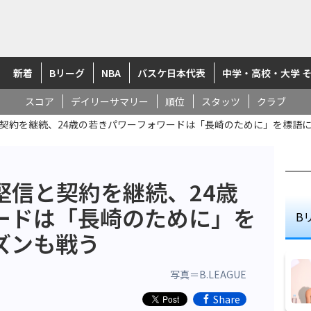
新着
Bリーグ
NBA
バスケ日本代表
中学・高校・大学 
スコア
デイリーサマリー
順位
スタッツ
クラブ
契約を継続、24歳の若きパワーフォワードは「長崎のために」を標語
堅信と契約を継続、24歳
ードは「長崎のために」を
B
ズンも戦う
写真＝B.LEAGUE
Share