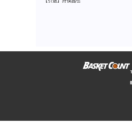
【引退】狩俣昌也