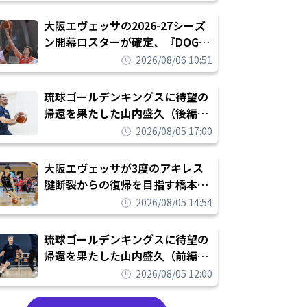
められたまま終わりたくない」
大阪エヴェッサの2026-27シーズ
ン開幕ロスターが確定、『DOG
FIGHT』のチームカルチャーを推
2026/08/06 10:51
し進めて結果を求めるシーズンへ
琉球ゴールデンキングスに待望の
帰還を果たした山内盛久（後編）
「1人のウチナーンチュとしてみ
2026/08/05 17:00
んなが誇りに思えるチームにして
いく」
大阪エヴェッサが3度のアキレス
腱断裂からの復帰を目指す橋本拓
哉と契約を締結「もう一度コート
2026/08/05 14:54
に立ちたい」
琉球ゴールデンキングスに待望の
帰還を果たした山内盛久（前編）
「キングスが積み上げてきたもの
2026/08/05 12:00
を次の世代に繋いでいくのがやり
甲斐」