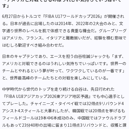
す」
6月27日からトルコで『FIBA U17ワールドカップ2026』が開催され
る。日本が過去に出場したのは2014年、2022年の2大会のみと、文
字通り世界のレベルを肌で体感できる貴重な機会だ。グループリーグ
はアメリカ、フランス、イタリアと難敵揃いだが、経験を積む意味で
はむしろ歓迎すべき組み合わせだ。
日本のキャプテンであり、エースを担う白谷柱誠ジャックも「まず、
アメリカと対戦できるのはうれしい気持ちでいっぱいです。世界一の
チームとやれるという夢が叶って、ワクワクしているのが一番です」
と、世界最高峰のチームたちとの対戦を楽しみにしている。
中学時代から世代のトップを走り続ける白谷は、先日行われた
『FIBA U18アジアカップ2026東アジア地区予選』でも中心選手とし
てプレーした。チャイニーズ・タイペイ戦では32得点9リバウンド4
アシスト4スティールと大暴れしたが、韓国戦では20得点を挙げるも
フィールドゴールは19本中6本成功のみ、中国戦ではファウルドラブ
ルもあって23分40秒の出場に留まり11得点3リバウンドと、収穫と課