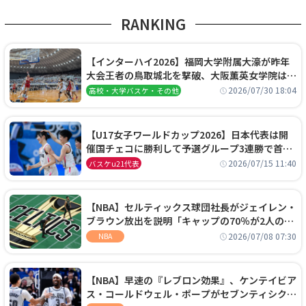
RANKING
【インターハイ2026】福岡大学附属大濠が昨年
大会王者の鳥取城北を撃破、大阪薫英女学院は岐
阜女子に完勝、大会3日目試合結果
2026/07/30 18:04
高校・大学バスケ・その他
【U17女子ワールドカップ2026】日本代表は開
催国チェコに勝利して予選グループ3連勝で首位
通過！準々決勝の相手はエジプトに決定
2026/07/15 11:40
バスケu21代表
【NBA】セルティックス球団社長がジェイレン・
ブラウン放出を説明「キャップの70％が2人の選
手に集中するチームでは勝てない」
2026/07/08 07:30
NBA
【NBA】早速の『レブロン効果』、ケンテイビア
ス・コールドウェル・ポープがセブンティシクサ