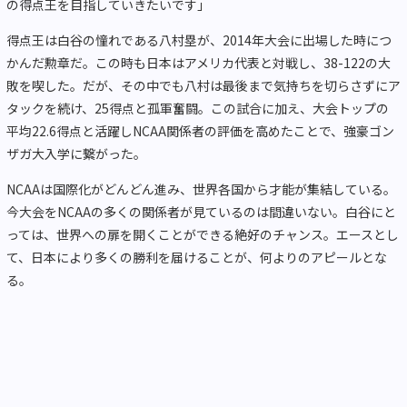
の得点王を目指していきたいです」
得点王は白谷の憧れである八村塁が、2014年大会に出場した時につ
かんだ勲章だ。この時も日本はアメリカ代表と対戦し、38-122の大
敗を喫した。だが、その中でも八村は最後まで気持ちを切らさずにア
タックを続け、25得点と孤軍奮闘。この試合に加え、大会トップの
平均22.6得点と活躍しNCAA関係者の評価を高めたことで、強豪ゴン
ザガ大入学に繋がった。
NCAAは国際化がどんどん進み、世界各国から才能が集結している。
今大会をNCAAの多くの関係者が見ているのは間違いない。白谷にと
っては、世界への扉を開くことができる絶好のチャンス。エースとし
て、日本により多くの勝利を届けることが、何よりのアピールとな
る。