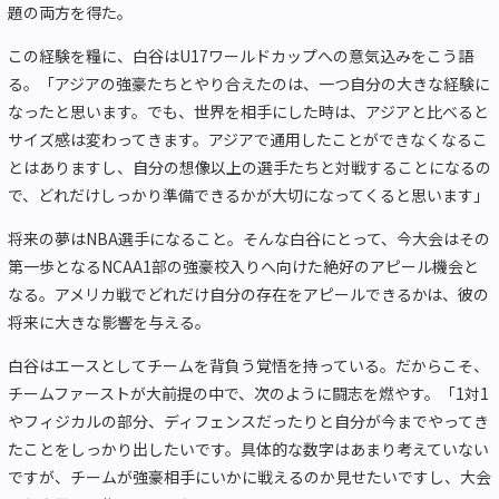
題の両方を得た。
この経験を糧に、白谷はU17ワールドカップへの意気込みをこう語
る。「アジアの強豪たちとやり合えたのは、一つ自分の大きな経験に
なったと思います。でも、世界を相手にした時は、アジアと比べると
サイズ感は変わってきます。アジアで通用したことができなくなるこ
とはありますし、自分の想像以上の選手たちと対戦することになるの
で、どれだけしっかり準備できるかが大切になってくると思います」
将来の夢はNBA選手になること。そんな白谷にとって、今大会はその
第一歩となるNCAA1部の強豪校入りへ向けた絶好のアピール機会と
なる。アメリカ戦でどれだけ自分の存在をアピールできるかは、彼の
将来に大きな影響を与える。
白谷はエースとしてチームを背負う覚悟を持っている。だからこそ、
チームファーストが大前提の中で、次のように闘志を燃やす。「1対1
やフィジカルの部分、ディフェンスだったりと自分が今までやってき
たことをしっかり出したいです。具体的な数字はあまり考えていない
ですが、チームが強豪相手にいかに戦えるのか見せたいですし、大会