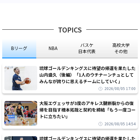
TOPICS
バスケ
高校大学
Bリーグ
NBA
日本代表
その他
琉球ゴールデンキングスに待望の帰還を果たした
山内盛久（後編）「1人のウチナーンチュとして
みんなが誇りに思えるチームにしていく」
2026/08/05 17:00
大阪エヴェッサが3度のアキレス腱断裂からの復
帰を目指す橋本拓哉と契約を締結「もう一度コー
トに立ちたい」
2026/08/05 14:54
琉球ゴールデンキングスに待望の帰還を果たした