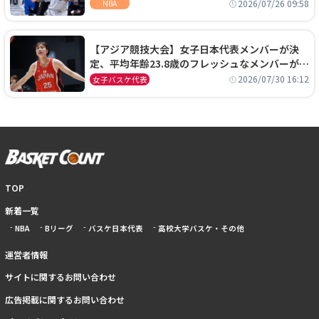
ーズに1年契約で加入
2026/07/26 09:58
NBA
【アジア競技大会】女子日本代表メンバーが決
定、平均年齢23.8歳のフレッシュなメンバーが日
本開催の大舞台で頂点を狙う
2026/07/30 16:12
女子バスケ代表
TOP
新着一覧
NBA
Bリーグ
バスケ日本代表
高校大学バスケ・その他
運営者情報
サイトに関するお問い合わせ
広告掲載に関するお問い合わせ