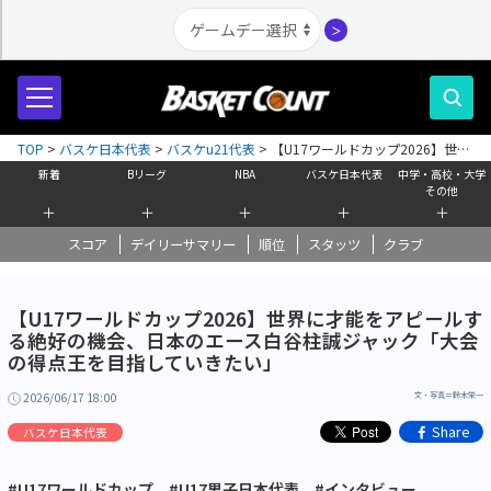
＞
TOP
>
バスケ日本代表
>
バスケu21代表
>
【U17ワールドカップ2026】世界
に才能をアピールする絶好の機会、日本のエース白谷柱誠ジャック「大会の
新着
Bリーグ
NBA
バスケ日本代表
中学・高校・大学
得点王を目指していきたい」
その他
＋
＋
＋
＋
＋
スコア
デイリーサマリー
順位
スタッツ
クラブ
【U17ワールドカップ2026】世界に才能をアピールす
る絶好の機会、日本のエース白谷柱誠ジャック「大会
の得点王を目指していきたい」
2026/06/17 18:00
文・写真＝鈴木栄一
Share
バスケ日本代表
#U17ワールドカップ
#U17男子日本代表
#インタビュー