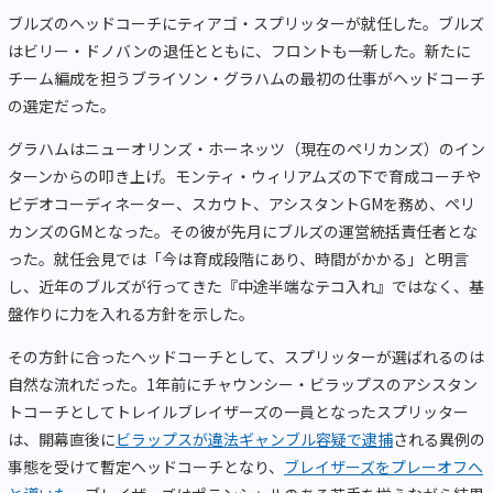
ブルズのヘッドコーチにティアゴ・スプリッターが就任した。ブルズ
はビリー・ドノバンの退任とともに、フロントも一新した。新たに
チーム編成を担うブライソン・グラハムの最初の仕事がヘッドコーチ
の選定だった。
グラハムはニューオリンズ・ホーネッツ（現在のペリカンズ）のイン
ターンからの叩き上げ。モンティ・ウィリアムズの下で育成コーチや
ビデオコーディネーター、スカウト、アシスタントGMを務め、ペリ
カンズのGMとなった。その彼が先月にブルズの運営統括責任者とな
った。就任会見では「今は育成段階にあり、時間がかかる」と明言
し、近年のブルズが行ってきた『中途半端なテコ入れ』ではなく、基
盤作りに力を入れる方針を示した。
その方針に合ったヘッドコーチとして、スプリッターが選ばれるのは
自然な流れだった。1年前にチャウンシー・ビラップスのアシスタン
トコーチとしてトレイルブレイザーズの一員となったスプリッター
は、開幕直後に
ビラップスが違法ギャンブル容疑で逮捕
される異例の
事態を受けて暫定ヘッドコーチとなり、
ブレイザーズをプレーオフへ