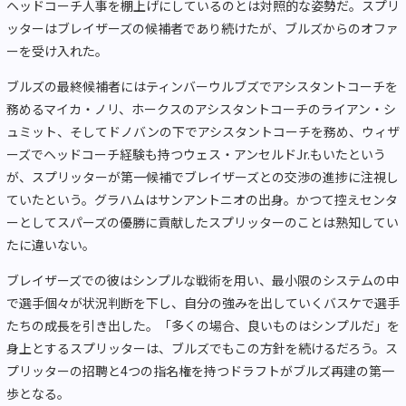
ヘッドコーチ人事を棚上げにしているのとは対照的な姿勢だ。スプリ
ッターはブレイザーズの候補者であり続けたが、ブルズからのオファ
ーを受け入れた。
ブルズの最終候補者にはティンバーウルブズでアシスタントコーチを
務めるマイカ・ノリ、ホークスのアシスタントコーチのライアン・シ
ュミット、そしてドノバンの下でアシスタントコーチを務め、ウィザ
ーズでヘッドコーチ経験も持つウェス・アンセルドJr.もいたという
が、スプリッターが第一候補でブレイザーズとの交渉の進捗に注視し
ていたという。グラハムはサンアントニオの出身。かつて控えセンタ
ーとしてスパーズの優勝に貢献したスプリッターのことは熟知してい
たに違いない。
ブレイザーズでの彼はシンプルな戦術を用い、最小限のシステムの中
で選手個々が状況判断を下し、自分の強みを出していくバスケで選手
たちの成長を引き出した。「多くの場合、良いものはシンプルだ」を
身上とするスプリッターは、ブルズでもこの方針を続けるだろう。ス
プリッターの招聘と4つの指名権を持つドラフトがブルズ再建の第一
歩となる。