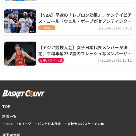
【NBA】早速の『レブロン効果』、ケンテイビア
ス・コールドウェル・ポープがセブンティシクサ
ーズに1年契約で加入
2026/07/26 09:58
NBA
【アジア競技大会】女子日本代表メンバーが決
定、平均年齢23.8歳のフレッシュなメンバーが日
本開催の大舞台で頂点を狙う
2026/07/30 16:12
女子バスケ代表
TOP
新着一覧
NBA
Bリーグ
バスケ日本代表
高校大学バスケ・その他
運営者情報