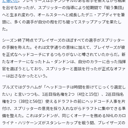
と導いた
。ブレイザーズはポテンシャルのある若手を揃えながら結果
を出せなかったが、スプリッターの指導により短期間で『戦う集団』
へと生まれ変わり、オールスターへと成長したデニ・アブディヤを筆
頭に、多くの選手が自分の殻を打ち破ってステップアップを果たし
た。
シーズン終了時点でブレイザーズのほぼすべての選手がスプリッター
の手腕を称えた。それは文字通りの意味に加えて、ブレイザーズが彼
を正式なヘッドコーチにするつもりがないと噂されていたからだ。新
たなオーナーになったトム・ダンドンは、自分のカラーに合った指揮
官を選ぼうとしており、スプリッターと面談を行ったが正式なオファ
ーは出さなかったという。
ブルズではグラハムが「ヘッドコーチは時間を掛けてじっくり選定し
たい」と言いつつも、1巡目指名権を2つ（4位と15位）、2巡目指名
権を2つ（38位と56位）使えるドラフトの前にヘッドコーチ人事を片
付け、スプリッターの意見を採り入れながらドラフトに集中できる準
備を整えた。これはダンドンが、同じくオーナーを務めるNHLのカロ
ライナ・ハリケーンズがスタンレーカップを戦う間、ブレイザーズの