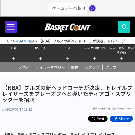
＞
TOP
>
NBA
>
NBA
>
【NBA】ブルズの新ヘッドコーチが決定、トレイルブレ
イザーズをプレーオフへと導いたティアゴ・スプリッターを招聘
新着
Bリーグ
NBA
バスケ日本代表
中学・高校・大学
その他
＋
＋
＋
＋
＋
スコア
デイリーサマリー
順位
スタッツ
クラブ
【NBA】ブルズの新ヘッドコーチが決定、トレイルブ
レイザーズをプレーオフへと導いたティアゴ・スプリ
ッターを招聘
2026/06/17 11:12
構成＝鈴木制作所 写真＝Getty Images
Share
高校大学その他
#NBA
#ティアゴ・スプリッター
#トレイルブレイザーズ