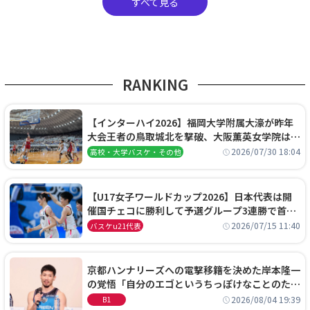
すべて見る
RANKING
【インターハイ2026】福岡大学附属大濠が昨年
大会王者の鳥取城北を撃破、大阪薫英女学院は岐
阜女子に完勝、大会3日目試合結果
2026/07/30 18:04
高校・大学バスケ・その他
【U17女子ワールドカップ2026】日本代表は開
催国チェコに勝利して予選グループ3連勝で首位
通過！準々決勝の相手はエジプトに決定
2026/07/15 11:40
バスケu21代表
京都ハンナリーズへの電撃移籍を決めた岸本隆一
の覚悟「自分のエゴというちっぽけなことのため
に、京都に来たわけではない」
2026/08/04 19:39
B1