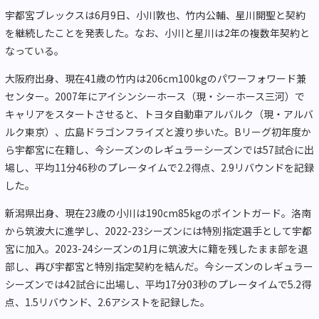
宇都宮ブレックスは6月9日、小川敦也、竹内公輔、星川開聖と契約
を継続したことを発表した。なお、小川と星川は2年の複数年契約と
なっている。
大阪府出身、現在41歳の竹内は206cm100kgのパワーフォワード兼
センター。2007年にアイシンシーホース（現・シーホース三河）で
キャリアをスタートさせると、トヨタ自動車アルバルク（現・アルバ
ルク東京）、広島ドラゴンフライズと渡り歩いた。Bリーグ初年度か
ら宇都宮に在籍し、今シーズンのレギュラーシーズンでは57試合に出
場し、平均11分46秒のプレータイムで2.2得点、2.9リバウンドを記録
した。
新潟県出身、現在23歳の小川は190cm85kgのポイントガード。洛南
から筑波大に進学し、2022-23シーズンには特別指定選手として宇都
宮に加入。2023-24シーズンの1月に筑波大に籍を残したまま部を退
部し、再び宇都宮と特別指定契約を結んだ。今シーズンのレギュラー
シーズンでは42試合に出場し、平均17分03秒のプレータイムで5.2得
点、1.5リバウンド、2.6アシストを記録した。