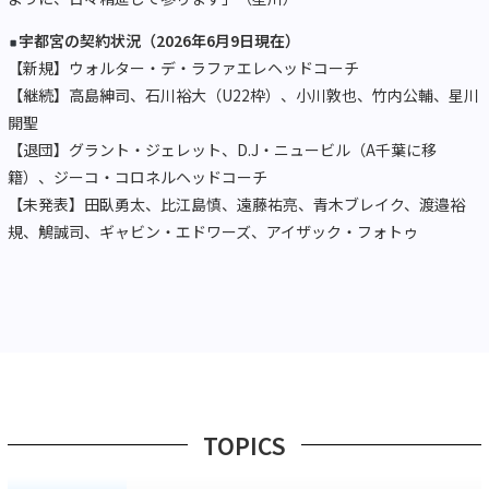
宇都宮の契約状況（2026年6月9日現在）
【新規】ウォルター・デ・ラファエレヘッドコーチ
【継続】高島紳司、石川裕大（U22枠）、小川敦也、竹内公輔、星川
開聖
【退団】グラント・ジェレット、D.J・ニュービル（A千葉に移
籍）、ジーコ・コロネルヘッドコーチ
【未発表】田臥勇太、比江島慎、遠藤祐亮、青木ブレイク、渡邉裕
規、鵤誠司、ギャビン・エドワーズ、アイザック・フォトゥ
TOPICS