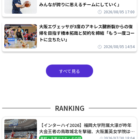
みんなが誇りに思えるチームにしていく」
2026/08/05 17:00
大阪エヴェッサが3度のアキレス腱断裂からの復
帰を目指す橋本拓哉と契約を締結「もう一度コー
トに立ちたい」
2026/08/05 14:54
すべて見る
RANKING
【インターハイ2026】福岡大学附属大濠が昨年
大会王者の鳥取城北を撃破、大阪薫英女学院は岐
阜女子に完勝、大会3日目試合結果
2026/07/30 18:04
高校・大学バスケ・その他