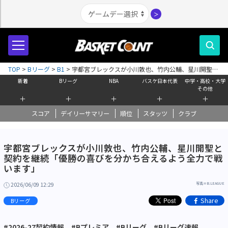
＞
TOP
>
Bリーグ
>
B1
>
宇都宮ブレックスが小川敦也、竹内公輔、星川開聖と
契約を継続「優勝の喜びを分かち合えるよう全力で戦います」
新着
Bリーグ
NBA
バスケ日本代表
中学・高校・大学
その他
＋
＋
＋
＋
＋
スコア
デイリーサマリー
順位
スタッツ
クラブ
宇都宮ブレックスが小川敦也、竹内公輔、星川開聖と
契約を継続「優勝の喜びを分かち合えるよう全力で戦
います」
2026/06/09 12:29
写真＝B.LEAGUE
Share
Bリーグ
#2026-27契約情報
#Bプレミア
#Bリーグ
#Bリーグ速報