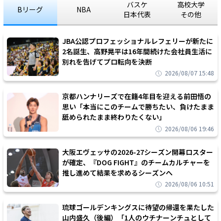
バスケ
高校大学
Bリーグ
NBA
日本代表
その他
JBA公認プロフェッショナルレフェリーが新たに
2名誕生、高野晃平は16年間続けた会社員生活に
別れを告げてプロ転向を決断
2026/08/07 15:48
京都ハンナリーズで在籍4年目を迎える前田悟の
思い「本当にこのチームで勝ちたい、負けたまま
舐められたまま終わりたくない」
2026/08/06 19:46
大阪エヴェッサの2026-27シーズン開幕ロスター
が確定、『DOG FIGHT』のチームカルチャーを
推し進めて結果を求めるシーズンへ
2026/08/06 10:51
琉球ゴールデンキングスに待望の帰還を果たした
山内盛久（後編）「1人のウチナーンチュとして