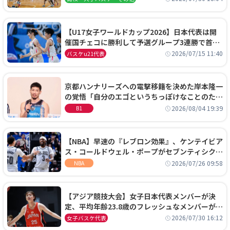
【U17女子ワールドカップ2026】日本代表は開
催国チェコに勝利して予選グループ3連勝で首位
通過！準々決勝の相手はエジプトに決定
2026/07/15 11:40
バスケu21代表
京都ハンナリーズへの電撃移籍を決めた岸本隆一
の覚悟「自分のエゴというちっぽけなことのため
に、京都に来たわけではない」
2026/08/04 19:39
B1
【NBA】早速の『レブロン効果』、ケンテイビア
ス・コールドウェル・ポープがセブンティシクサ
ーズに1年契約で加入
2026/07/26 09:58
NBA
【アジア競技大会】女子日本代表メンバーが決
定、平均年齢23.8歳のフレッシュなメンバーが日
本開催の大舞台で頂点を狙う
2026/07/30 16:12
女子バスケ代表