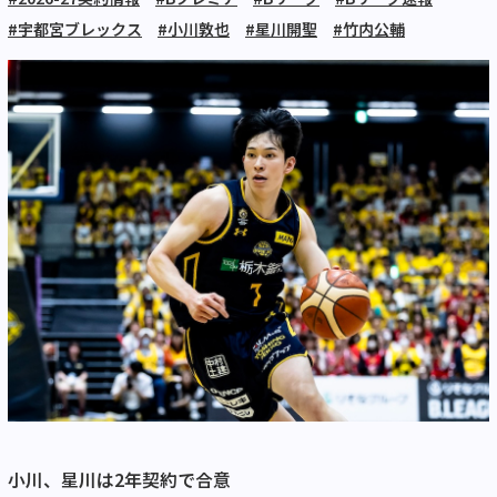
#宇都宮ブレックス
#小川敦也
#星川開聖
#竹内公輔
小川、星川は2年契約で合意