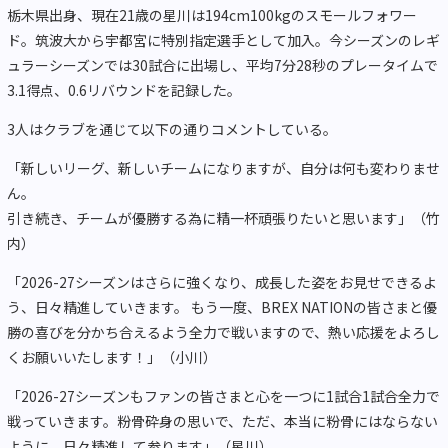
栃木県出身、現在21歳の星川は194cm100kgのスモールフォワー
ド。筑波大から宇都宮に特別指定選手として加入。今シーズンのレギ
ュラーシーズンでは30試合に出場し、平均7分28秒のプレータイムで
3.1得点、0.6リバウンドを記録した。
3人はクラブを通じて以下の通りコメントしている。
「新しいリーグ、新しいチームになりますが、自分は何も変わりませ
ん。
引き続き、チームが優勝する為に精一杯頑張りたいと思います」（竹
内）
「2026-27シーズンはさらに強くなり、成長した姿をお見せできるよ
う、日々精進していきます。 もう一度、BREX NATIONの皆さまと優
勝の喜びを分かち合えるよう全力で戦いますので、熱い応援をよろし
くお願いいたします！」（小川）
「2026-27シーズンもファンの皆さまと心を一つに1試合1試合全力で
戦っていきます。粉骨砕身の思いで、ただ、本当に粉骨にはならない
ように、日々精進して参ります」（星川）