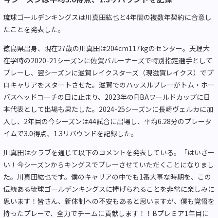
琉球ゴールデンキングスは川真田紘也と4年間の複数年契約に合意し
たことを発表した。
徳島県出身、現在27歳の川真田は204cm117kgのセンター。天理大
在学時の2020-21シーズンに佐賀バルーナーズで特別指定選手として
プレーし、翌シーズンに滋賀レイクスターズ（現滋賀レイクス）でプ
ロキャリアをスタートさせた。滋賀でのハッスルプレーがトム・ホー
バスヘッドコーチの目に止まり、2023年のFIBAワールドカップに日
本代表として出場も果たした。2024-25シーズンに長崎ヴェルカに加
入し、2年目の今シーズンは44試合に出場し、平均6.28分のプレータ
イムで3.0得点、1.3リバウンドを記録した。
川真田はクラブを通じて以下のコメントを発表している。「はいさー
い！今シーズンからキングスでプレーさせていただくことになりまし
た。川真田紘也です。僕のキャリアの中でも1番大事な時期を、この
伝統ある琉球ゴールデンキングスに捧げられることを非常に楽しみに
思います！皆さん、新体制への不安もあると思いますが、僕も覚悟を
持ったプレーで、全力でチームに貢献します！！Bプレミア1年目に