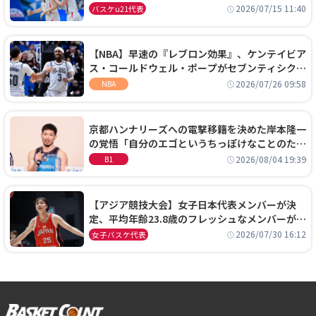
通過！準々決勝の相手はエジプトに決定
2026/07/15 11:40
バスケu21代表
【NBA】早速の『レブロン効果』、ケンテイビア
ス・コールドウェル・ポープがセブンティシクサ
ーズに1年契約で加入
2026/07/26 09:58
NBA
京都ハンナリーズへの電撃移籍を決めた岸本隆一
の覚悟「自分のエゴというちっぽけなことのため
に、京都に来たわけではない」
2026/08/04 19:39
B1
【アジア競技大会】女子日本代表メンバーが決
定、平均年齢23.8歳のフレッシュなメンバーが日
本開催の大舞台で頂点を狙う
2026/07/30 16:12
女子バスケ代表