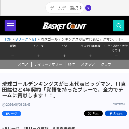
＞
TOP
>
Bリーグ
>
B1
>
琉球ゴールデンキングスが日本代表ビッグマン、川真
田紘也と4年契約「覚悟を持ったプレーで、全力でチームに貢献します！！」
新着
Bリーグ
NBA
バスケ日本代表
中学・高校・大学
その他
＋
＋
＋
＋
＋
スコア
デイリーサマリー
順位
スタッツ
クラブ
琉球ゴールデンキングスが日本代表ビッグマン、川真
田紘也と4年契約「覚悟を持ったプレーで、全力でチ
ームに貢献します！！」
2026/06/08 18:49
写真＝鈴木栄一
Share
Bリーグ
#Bリーグ
#Bリーグ速報
#川真田紘也