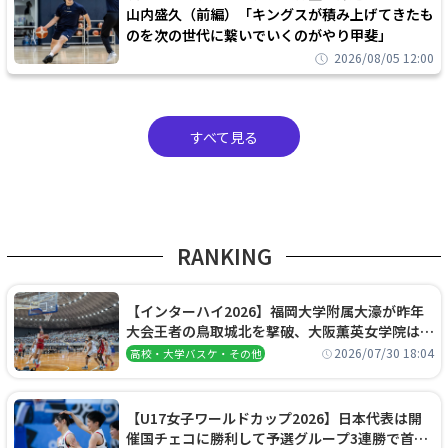
山内盛久（前編）「キングスが積み上げてきたも
のを次の世代に繋いでいくのがやり甲斐」
2026/08/05 12:00
すべて見る
RANKING
【インターハイ2026】福岡大学附属大濠が昨年
大会王者の鳥取城北を撃破、大阪薫英女学院は岐
阜女子に完勝、大会3日目試合結果
2026/07/30 18:04
高校・大学バスケ・その他
【U17女子ワールドカップ2026】日本代表は開
催国チェコに勝利して予選グループ3連勝で首位