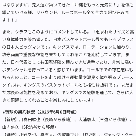
はなりますが、先人達が築いてきた「沖縄をもっと元気に！」を僕も
繋いでいける様、リバウンド、ルーズボール全て全力で飛び込みま
す！！」
また、クラブもこのようにコメントしている。「恵まれたサイズと高
い身体能力を兼ね備えた、日本バスケットボール界でもトップクラス
の日本人ビッグマンです。キングスでは、ローテーションに加わり、
攻守両面で重要な役割を果たしてくれることを期待しています。ま
た、日本代表としても国際経験を積んできた選手であり、非常に高い
ポテンシャルを持っていると感じています。ゴール下での存在感はも
ちろんのこと、コートを走り続ける運動量や泥臭く体を張るプレース
タイルは、キングスのバスケットボールとも相性は抜群です。まだま
だ成長の可能性を秘めており、キングスでの経験を通じて、さらに大
きく飛躍してくれることを楽しみにしています」
琉球の契約状況（2026年6月8日時点）
【新規】川真田紘也（長崎から移籍）、大浦颯太（三遠から移籍）、
山内盛久（SR渋谷から移籍）
【継続】小針幸也、脇真大、佐取龍之介（U22枠）、ジャック・クー