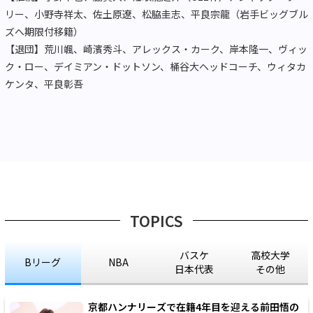
リー、小野寺祥太、佐土原遼、松脇圭志、平良宗龍（岩手ビッグブル
ズへ期限付移籍）
【退団】荒川颯、崎濱秀斗、アレックス・カーク、岸本隆一、ヴィッ
ク・ロー、デイミアン・ドットソン、桶谷大ヘッドコーチ、ウィタカ
ケンタ、平良彰吾
TOPICS
バスケ
高校大学
Bリーグ
NBA
日本代表
その他
京都ハンナリーズで在籍4年目を迎える前田悟の