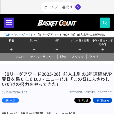
＞
TOP
>
Bリーグ
>
B1
>
【Bリーグアワード2025-26】前人未到の3年連続MVP
受賞を果たしたD.J・ニュービル「この賞にふさわしいだけの努力をやってき
新着
Bリーグ
NBA
バスケ日本代表
中学・高校・大学
た」
その他
＋
＋
＋
＋
＋
スコア
デイリーサマリー
順位
スタッツ
クラブ
【Bリーグアワード2025-26】前人未到の3年連続MVP
受賞を果たしたD.J・ニュービル「この賞にふさわし
いだけの努力をやってきた」
2026/05/30 12:15
取材＝丸山素行 文＝河原田高広 写真＝B.LEAGUE
Share
Bリーグ
#Bリーグ
#Bリーグ速報
#D.J・ニュービル