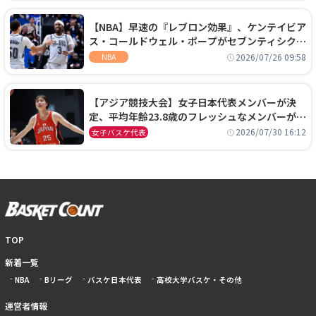
【NBA】早速の『レブロン効果』、ケンテイビア
ス・コールドウェル・ポープがセブンティシクサ
ーズに1年契約で加入
2026/07/26 09:58
NBA
【アジア競技大会】女子日本代表メンバーが決
定、平均年齢23.8歳のフレッシュなメンバーが日
本開催の大舞台で頂点を狙う
2026/07/30 16:12
女子バスケ代表
TOP
新着一覧
NBA
Bリーグ
バスケ日本代表
高校大学バスケ・その他
運営者情報