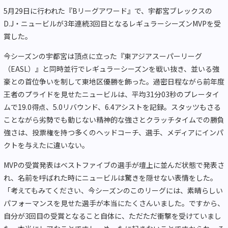
5月29日に行われた『Bリーグアワード』で、宇都宮ブレックスの
D.J・ニュービルが3年連続3回目となるレギュラーシーズンMVPを受
賞した。
今シーズンの宇都宮は頂点に立った『東アジアスーパーリーグ
（EASL）』と同時並行でレギュラーシーズンを戦い抜き、並いる強
豪との首位争いを制して東地区優勝を飾った。過密日程ながら前年度
王者のプライドを見せたニュービルは、平均31分03秒のプレータイ
ムで19.0得点、5.0リバウンド、6.4アシストを記録。スタッツもさる
ことながら劣勢でも動じない精神的な強さとクラッチタイムでの勝負
強さは、投票権を持つ多くのヘッドコーチ、選手、メディアにインパ
クトを与えたに違いない。
MVPの受賞発表はベストファイブの選手が壇上に並んだ状態で発表さ
れ、名前を呼ばれた時にニュービルは驚きを隠せない表情をした。
「考えてもみてください、今シーズンのこのリーグには、素晴らしい
パフォーマンスを見せた選手が本当にたくさんいました。ですから、
自分が3回目の受賞となること自体に、ただただ衝撃を受けていまし