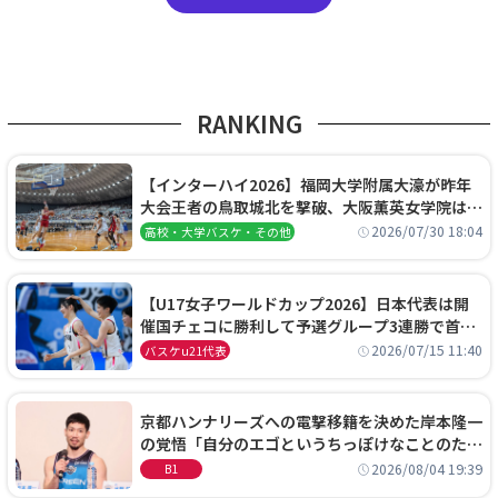
RANKING
【インターハイ2026】福岡大学附属大濠が昨年
大会王者の鳥取城北を撃破、大阪薫英女学院は岐
阜女子に完勝、大会3日目試合結果
2026/07/30 18:04
高校・大学バスケ・その他
【U17女子ワールドカップ2026】日本代表は開
催国チェコに勝利して予選グループ3連勝で首位
通過！準々決勝の相手はエジプトに決定
2026/07/15 11:40
バスケu21代表
京都ハンナリーズへの電撃移籍を決めた岸本隆一
の覚悟「自分のエゴというちっぽけなことのため
に、京都に来たわけではない」
2026/08/04 19:39
B1