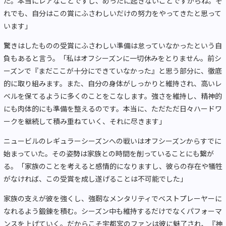
た。本当にレアなことですし、めったに起きないことですからね。そ
れでも、自分はこの賞にふさわしいだけの努力をやってきたと思って
います」
驚きはしたものの受賞にふさわしい準備は怠っていなかったという自
負もあると言う。「私はオフシーズンに一切休みをとりません。前シ
ーズンで『まだここが十分にできていなかった』と思う部分に、徹底
的に取り組みます。また、自分の身体がしっかりと維持され、高いレ
ベルを保てるように多くのことをこなします。強さを維持し、精神的
にも肉体的にも準備を整えるのです。本当に、ただただ日々ハードワ
ークを継続して積み重ねていく、それに尽きます」
ニュービルのレギュラーシーズンへの戦いはオフシーズンからすでに
始まっていた。その姿勢は家族との時間を削っていることにも繋が
る。「家族のことを考えると感情的になりますし、彼らの存在や犠牲
がなければ、この受賞を成し遂げることは不可能でした」
家族の支えが彼を強くし、強靭なメンタリティでベストプレーヤーに
なれるよう鍛錬を積む。シーズン中も維持するだけでなくパフォーマ
ンスを上げていく。だからこそ宇都宮のファンは彼に魅了され、『神