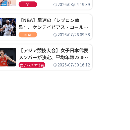
ゴというちっぽけなことのため
2026/08/04 19:39
B1
に、京都に来たわけではない」
【NBA】早速の『レブロン効
果』、ケンテイビアス・コールド
ウェル・ポープがセブンティシク
2026/07/26 09:58
NBA
サーズに1年契約で加入
【アジア競技大会】女子日本代表
メンバーが決定、平均年齢23.8歳
のフレッシュなメンバーが日本開
2026/07/30 16:12
女子バスケ代表
催の大舞台で頂点を狙う