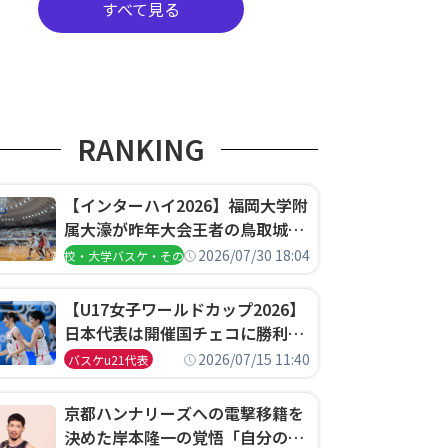
すべて見る
RANKING
【インターハイ2026】福岡大学附
属大濠が昨年大会王者の鳥取城北
を撃破、大阪薫英女学院は岐阜女
2026/07/30 18:04
高校・大学バスケ・その他
子に完勝、大会3日目試合結果
【U17女子ワールドカップ2026】
日本代表は開催国チェコに勝利し
て予選グループ3連勝で首位通
2026/07/15 11:40
バスケu21代表
過！準々決勝の相手はエジプトに
決定
京都ハンナリーズへの電撃移籍を
決めた岸本隆一の覚悟「自分のエ