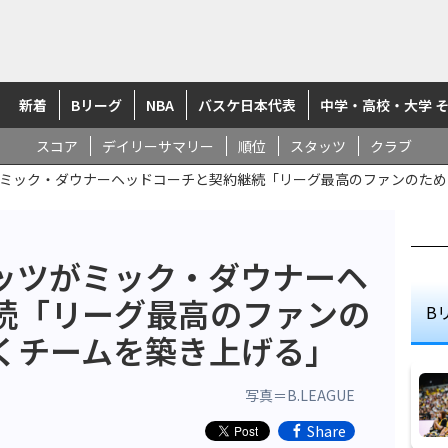
新着
Bリーグ
NBA
バスケ日本代表
中学・高校・大学 
スコア
デイリーサマリー
順位
スタッツ
クラブ
ミック・ダウナーヘッドコーチと契約継続「リーグ最高のファンのため
ッツがミック・ダウナーヘ
続「リーグ最高のファンの
B
くチームを築き上げる」
写真＝B.LEAGUE
Share