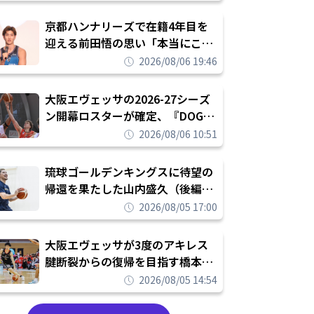
れを告げてプロ転向を決断
京都ハンナリーズで在籍4年目を
迎える前田悟の思い「本当にこの
チームで勝ちたい、負けたまま舐
2026/08/06 19:46
められたまま終わりたくない」
大阪エヴェッサの2026-27シーズ
ン開幕ロスターが確定、『DOG
FIGHT』のチームカルチャーを推
2026/08/06 10:51
し進めて結果を求めるシーズンへ
琉球ゴールデンキングスに待望の
帰還を果たした山内盛久（後編）
「1人のウチナーンチュとしてみ
2026/08/05 17:00
んなが誇りに思えるチームにして
いく」
大阪エヴェッサが3度のアキレス
腱断裂からの復帰を目指す橋本拓
哉と契約を締結「もう一度コート
2026/08/05 14:54
に立ちたい」