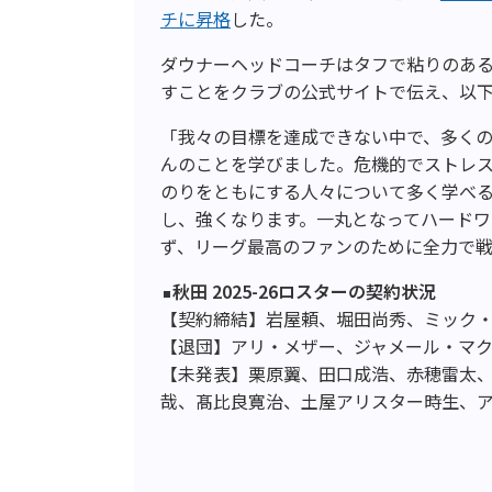
チに昇格
した。
ダウナーヘッドコーチはタフで粘りのあ
すことをクラブの公式サイトで伝え、以
「我々の目標を達成できない中で、多く
んのことを学びました。危機的でストレ
のりをともにする人々について多く学べ
し、強くなります。一丸となってハードワ
ず、リーグ最高のファンのために全力で
秋田 2025-26ロスターの契約状況
【契約締結】岩屋頼、堀田尚秀、ミック
【退団】アリ・メザー、ジャメール・マ
【未発表】栗原翼、田口成浩、赤穂雷太
哉、髙比良寛治、土屋アリスター時生、