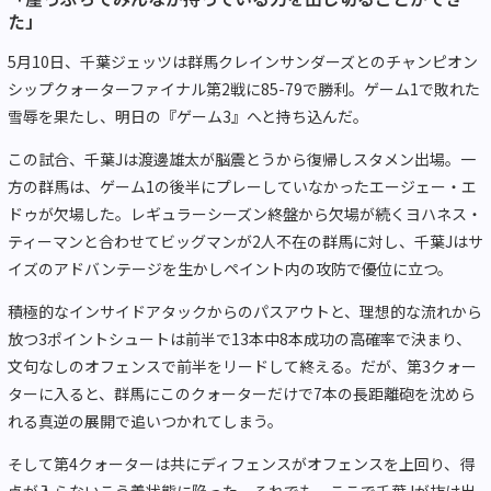
た」
5月10日、千葉ジェッツは群馬クレインサンダーズとのチャンピオン
シップクォーターファイナル第2戦に85-79で勝利。ゲーム1で敗れた
雪辱を果たし、明日の『ゲーム3』へと持ち込んだ。
この試合、千葉Jは渡邊雄太が脳震とうから復帰しスタメン出場。一
方の群馬は、ゲーム1の後半にプレーしていなかったエージェー・エ
ドゥが欠場した。レギュラーシーズン終盤から欠場が続くヨハネス・
ティーマンと合わせてビッグマンが2人不在の群馬に対し、千葉Jはサ
イズのアドバンテージを生かしペイント内の攻防で優位に立つ。
積極的なインサイドアタックからのパスアウトと、理想的な流れから
放つ3ポイントシュートは前半で13本中8本成功の高確率で決まり、
文句なしのオフェンスで前半をリードして終える。だが、第3クォー
ターに入ると、群馬にこのクォーターだけで7本の長距離砲を沈めら
れる真逆の展開で追いつかれてしまう。
そして第4クォーターは共にディフェンスがオフェンスを上回り、得
点が入らないこう着状態に陥った。それでも、ここで千葉Jが抜け出