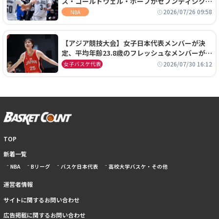
ス・コールドウェル・ポープがセブンティシクサ
ーズに1年契約で加入
2026/07/26 09:58
NBA
【アジア競技大会】女子日本代表メンバーが決
定、平均年齢23.8歳のフレッシュなメンバーが日
本開催の大舞台で頂点を狙う
2026/07/30 16:12
女子バスケ代表
TOP
新着一覧
NBA
Bリーグ
バスケ日本代表
高校大学バスケ・その他
運営者情報
サイトに関するお問い合わせ
広告掲載に関するお問い合わせ