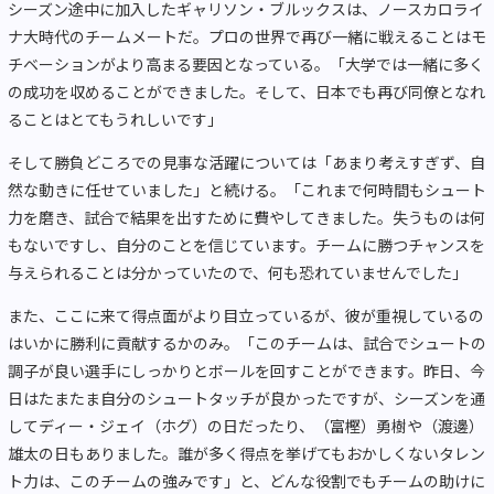
シーズン途中に加入したギャリソン・ブルックスは、ノースカロライ
ナ大時代のチームメートだ。プロの世界で再び一緒に戦えることはモ
チベーションがより高まる要因となっている。「大学では一緒に多く
の成功を収めることができました。そして、日本でも再び同僚となれ
ることはとてもうれしいです」
そして勝負どころでの見事な活躍については「あまり考えすぎず、自
然な動きに任せていました」と続ける。「これまで何時間もシュート
力を磨き、試合で結果を出すために費やしてきました。失うものは何
もないですし、自分のことを信じています。チームに勝つチャンスを
与えられることは分かっていたので、何も恐れていませんでした」
また、ここに来て得点面がより目立っているが、彼が重視しているの
はいかに勝利に貢献するかのみ。「このチームは、試合でシュートの
調子が良い選手にしっかりとボールを回すことができます。昨日、今
日はたまたま自分のシュートタッチが良かったですが、シーズンを通
してディー・ジェイ（ホグ）の日だったり、（富樫）勇樹や（渡邊）
雄太の日もありました。誰が多く得点を挙げてもおかしくないタレン
ト力は、このチームの強みです」と、どんな役割でもチームの助けに