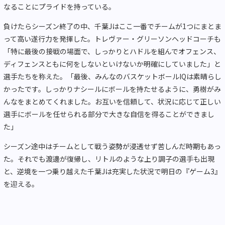
なることにプライドを持っている。
負けたらシーズン終了の中、千葉Jはここ一番でチームが1つにまとま
って高い遂行力を発揮した。トレヴァー・グリーソンヘッドコーチも
「特に最後の接戦の場面で、しっかりとハドルを組んでオフェンス、
ディフェンスともに何をしないといけないか明確にしていました」と
選手たちを称えた。「最後、みんなのバスケットボールIQは素晴らし
かったです。しっかりナシールにボールを持たせるように、勇樹がみ
んなをまとめてくれました。お互いを信頼して、状況に応じて正しい
選手にボールを任せられる部分で大きな自信を得ることができまし
た」
シーズン途中はチームとして戦う姿勢が浸透せず苦しんだ時期もあっ
た。それでも渡邊が復帰し、リトルのような上り調子の選手も出現
と、逆境を一つ乗り越えた千葉Jは充実した状況で明日の『ゲーム3』
を迎える。