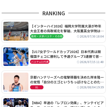
RANKING
【インターハイ2026】福岡大学附属大濠が昨年
大会王者の鳥取城北を撃破、大阪薫英女学院は岐
阜女子に完勝、大会3日目試合結果
2026/07/30 18:04
高校・大学バスケ・その他
【U17女子ワールドカップ2026】日本代表は開
催国チェコに勝利して予選グループ3連勝で首位
通過！準々決勝の相手はエジプトに決定
2026/07/15 11:40
バスケu21代表
京都ハンナリーズへの電撃移籍を決めた岸本隆一
の覚悟「自分のエゴというちっぽけなことのため
に、京都に来たわけではない」
2026/08/04 19:39
B1
【NBA】早速の『レブロン効果』、ケンテイビア