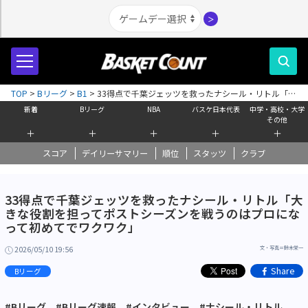
＞
TOP
>
Bリーグ
>
B1
>
33得点で千葉ジェッツを救ったナシール・リトル「大
きな役割を担ってポストシーズンを戦うのはプロになって初めてでワクワ
新着
Bリーグ
NBA
バスケ日本代表
中学・高校・大学
ク」
その他
＋
＋
＋
＋
＋
スコア
デイリーサマリー
順位
スタッツ
クラブ
33得点で千葉ジェッツを救ったナシール・リトル「大
きな役割を担ってポストシーズンを戦うのはプロにな
って初めてでワクワク」
2026/05/10 19:56
文・写真＝鈴木栄一
Share
Bリーグ
#Bリーグ
#Bリーグ速報
#インタビュー
#ナシール・リトル