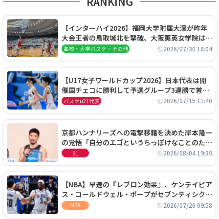
RANKING
【インターハイ2026】福岡大学附属大濠が昨年
大会王者の鳥取城北を撃破、大阪薫英女学院は岐
阜女子に完勝、大会3日目試合結果
2026/07/30 18:04
高校・大学バスケ・その他
【U17女子ワールドカップ2026】日本代表は開
催国チェコに勝利して予選グループ3連勝で首位
通過！準々決勝の相手はエジプトに決定
2026/07/15 11:40
バスケu21代表
京都ハンナリーズへの電撃移籍を決めた岸本隆一
の覚悟「自分のエゴというちっぽけなことのため
に、京都に来たわけではない」
2026/08/04 19:39
B1
【NBA】早速の『レブロン効果』、ケンテイビア
ス・コールドウェル・ポープがセブンティシクサ
ーズに1年契約で加入
2026/07/26 09:58
NBA