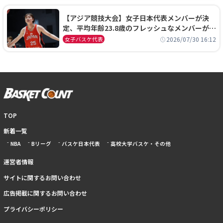
【アジア競技大会】女子日本代表メンバーが決
定、平均年齢23.8歳のフレッシュなメンバーが日
本開催の大舞台で頂点を狙う
2026/07/30 16:12
女子バスケ代表
TOP
新着一覧
NBA
Bリーグ
バスケ日本代表
高校大学バスケ・その他
運営者情報
サイトに関するお問い合わせ
広告掲載に関するお問い合わせ
プライバシーポリシー