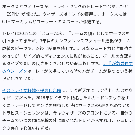
ホークスとウィザーズが、トレイ・ヤングのトレードで合意したと
『ESPN』が報じた。ウィザーズはトレイを獲得し、ホークスには
CJ・マッカラムとコーリー・キスパートが移籍する。
トレイは2018年のデビュー以来、『チームの顔』としてホークスを
引っ張ってきたが、3年目のカンファレンスファイナル進出がチーム
成績のピークで、以後は結果を残せず。非凡なシュート力と勝負強さ
を持つが、サイズ的にディフェンスに難があること、ボールを支配す
るタイプで周囲の良さを引き出せない弱点も目立ち、
若手が急成長す
る今シーズン
はトレイが欠場している時の方がチームが勝つという状
況が起きていた。
そのトレイが移籍を模索した時
に、すぐ新天地として浮上したのがウ
ィザーズだった。2018年にドラフト指名したルカ・ドンチッチをす
ぐにトレードしてヤングを獲得した時にホークスのGMを務めていた
トラビス・シュレンクは、今はウィザーズのフロントにいる。自分の
チームでいつの間にか輪の外に置かれたトレイからすれば、シュレン
クの存在は心強いはずだ。