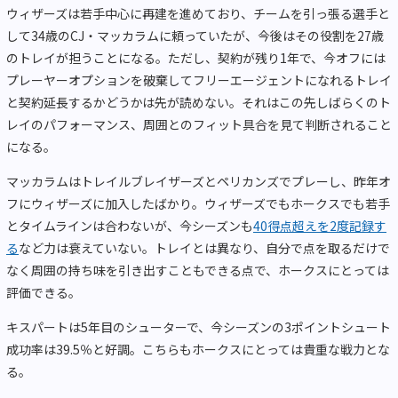
ウィザーズは若手中心に再建を進めており、チームを引っ張る選手と
して34歳のCJ・マッカラムに頼っていたが、今後はその役割を27歳
のトレイが担うことになる。ただし、契約が残り1年で、今オフには
プレーヤーオプションを破棄してフリーエージェントになれるトレイ
と契約延長するかどうかは先が読めない。それはこの先しばらくのト
レイのパフォーマンス、周囲とのフィット具合を見て判断されること
になる。
マッカラムはトレイルブレイザーズとペリカンズでプレーし、昨年オ
フにウィザーズに加入したばかり。ウィザーズでもホークスでも若手
とタイムラインは合わないが、今シーズンも
40得点超えを2度記録す
る
など力は衰えていない。トレイとは異なり、自分で点を取るだけで
なく周囲の持ち味を引き出すこともできる点で、ホークスにとっては
評価できる。
キスパートは5年目のシューターで、今シーズンの3ポイントシュート
成功率は39.5％と好調。こちらもホークスにとっては貴重な戦力とな
る。