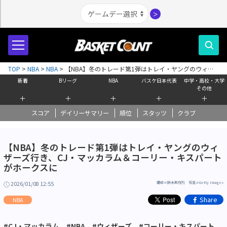
＞
TOP
>
NBA
>
NBA
>
【NBA】冬のトレード第1弾はトレイ・ヤングのウィザ
ーズ行き、CJ・マッカラム＆コーリー・キスパートがホークスに
新着
Bリーグ
NBA
バスケ日本代表
中学・高校・大学
その他
＋
＋
＋
＋
＋
スコア
デイリーサマリー
順位
スタッツ
クラブ
【NBA】冬のトレード第1弾はトレイ・ヤングのウィ
ザーズ行き、CJ・マッカラム＆コーリー・キスパート
がホークスに
2026/01/08 12:55
構成＝鈴木制作所 写真＝Getty Images
Share
NBA
#CJ・マッカラム
#NBA
#ウィザーズ
#コーリー・キスパート