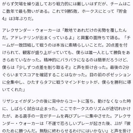
がらず欠場を繰り返しており戦力的には厳しいはずだが、チームはこ
こ数年で最も勢いがある。これで9勝5敗、ホークスにとって『貯金
4』は3年ぶりだ。
アレクサンダー・ウォーカーは「敵地であれだけの劣勢を覆したん
だ。アドレナリンが出まくっているよ」と興奮の面持ちで語る。「チ
ームが一致団結して戦うのは本当に素晴らしいことだ。20点差を付
けられて、観客が盛り上がっていても、僕らは誰一人として勝負をあ
きらめていなかった。精神的にバラバラになるのは簡単だろうけど、
僕らは『少しずつ点差を削り取るぞ』と声を掛け合った。最後の2分
ぐらいまでスコアを確認することはなかった。目の前のポゼッション
に全集中し、ひたすらタフに戦うマインドセットが、僕らを勝利に導
いてくれた」
リザシェイがダンクの後に背中からコートに落ち、動けなくなった時
に、しばらく試合は止まった。ここでホークスのリズムが途切れかけ
たが、ある選手の一言がチームを再びプレーに集中させた。アレクサ
ンダー・ウォーカーは「不運で恐ろしいプレーが起きた後、JJが『彼
のために勝つんだ。無駄に終わらせるわけにはいかない』と声を掛け