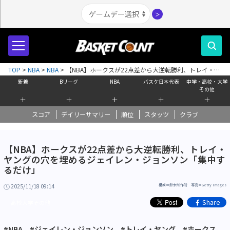
＞
TOP
>
NBA
>
NBA
>
【NBA】ホークスが22点差から大逆転勝利、トレイ・ヤ
ングの穴を埋めるジェイレン・ジョンソン「集中するだけ」
新着
Bリーグ
NBA
バスケ日本代表
中学・高校・大学
その他
＋
＋
＋
＋
＋
スコア
デイリーサマリー
順位
スタッツ
クラブ
【NBA】ホークスが22点差から大逆転勝利、トレイ・
ヤングの穴を埋めるジェイレン・ジョンソン「集中す
るだけ」
2025/11/18 09:14
構成＝鈴木制作所 写真＝Getty Images
Share
高校大学その他
#NBA
#ジェイレン・ジョンソン
#トレイ・ヤング
#ホークス