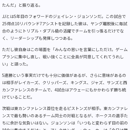
たんだ」と振り返る。
JJとは5年目のフォワードのジェイレン・ジョンソンだ。この試合で
25得点10リバウンド7アシストを記録した彼は、ヤング離脱後に毎試
合のようにトリプル・ダブル級の活躍でチームを引っ張るだけでな
く、リーダーシップも発揮しつつある。
ただし彼自身はこの場面を「みんなの思いを言葉にしただけ。ゲーム
プランに集中し直し、戦い抜くことに全員が同意してくれてうれし
い」と語った。
5連勝という事実だけでも十分に価値があるが、さらに意味があるの
は相手がレイカーズ、クリッパーズ、キングス、ジャズ、サンズと西
カンファレンスのチームで、4試合はアウェーにもかかわらず勝ち続
けていることだ。
次戦は東カンファレンス首位を走るピストンズが相手。東カンファレ
ンスで最も勢いのあるチーム同士の対戦となるが、ホークスの選手た
ちに余計な気負いはない。ジョンソンは「いつもと変わらず目の前の
試合に集中するだけ」と、アレクサンダー・ウォーカーは「今日は勝