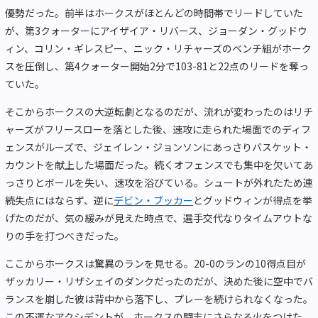
優勢だった。前半はホークスがほとんどの時間帯でリードしていた
が、第3クォーターにアイザイア・リバース、ジョーダン・グッドウ
ィン、コリン・ギレスピー、ニック・リチャーズのベンチ組がホーク
スを圧倒し、第4クォーター開始2分で103-81と22点のリードを奪っ
ていた。
そこからホークスの大逆転劇となるのだが、流れが変わったのはリチ
ャーズがフリースローを落とした後、速攻に走られた場面でのディフ
ェンスがルーズで、ジェイレン・ジョンソンにあっさりバスケット・
カウントを献上した場面だった。続くオフェンスでも集中を欠いてあ
っさりとボールを失い、速攻を浴びている。シュートが外れたため連
続失点にはならず、逆に
デビン・ブッカー
とグッドウィンが得点を挙
げたのだが、気の緩みが見えた時点で、選手交代なりタイムアウトな
りの手を打つべきだった。
ここからホークスは驚異のランを見せる。20-0のランの10得点目が
ザッカリー・リザシェイのダンクだったのだが、決めた後に空中でバ
ランスを崩した彼は背中から落下し、プレーを続けられなくなった。
この不運なアクシデントが、ホークスの闘志にさらなる火をつけた。