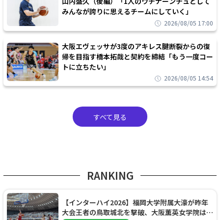
山内盛久（後編）「1人のウチナーンチュとして
みんなが誇りに思えるチームにしていく」
2026/08/05 17:00
大阪エヴェッサが3度のアキレス腱断裂からの復
帰を目指す橋本拓哉と契約を締結「もう一度コー
トに立ちたい」
2026/08/05 14:54
すべて見る
RANKING
【インターハイ2026】福岡大学附属大濠が昨年
大会王者の鳥取城北を撃破、大阪薫英女学院は岐