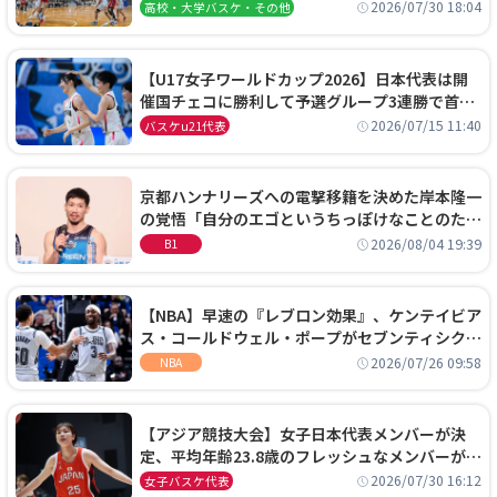
阜女子に完勝、大会3日目試合結果
2026/07/30 18:04
高校・大学バスケ・その他
【U17女子ワールドカップ2026】日本代表は開
催国チェコに勝利して予選グループ3連勝で首位
通過！準々決勝の相手はエジプトに決定
2026/07/15 11:40
バスケu21代表
京都ハンナリーズへの電撃移籍を決めた岸本隆一
の覚悟「自分のエゴというちっぽけなことのため
に、京都に来たわけではない」
2026/08/04 19:39
B1
【NBA】早速の『レブロン効果』、ケンテイビア
ス・コールドウェル・ポープがセブンティシクサ
ーズに1年契約で加入
2026/07/26 09:58
NBA
【アジア競技大会】女子日本代表メンバーが決
定、平均年齢23.8歳のフレッシュなメンバーが日
本開催の大舞台で頂点を狙う
2026/07/30 16:12
女子バスケ代表