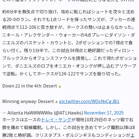
約4分半を無失点で切り抜け、攻めに転じればシュートを次々と沈め
る20-0のラン。それでも1点リードを保ったサンズが、ブッカーの連
続得点で112-106と突き放すが、ホークスの勢いは止まらなかった。
ニキール・アレクサンダー・ウォーカーの4点プレーにダイソン・ダ
ニエルズのバスケット・カウントと、2ポゼッションでの7得点で食
らい付く。残り1分半で、この試合34得点と絶好調だったディロン・
ブルックスからオフェンスファウルを誘発し、これで得たポゼッショ
ンで、ダニエルズのロブをオニエカ・オコングが押し込むアリウープ
で逆転。かくしてホークスが124-122でサンズを振り切った。
Down 22 in the 4th: Desert
Winning anyway: Dessert
pic.twitter.com/WOsNvCgJB1
— Atlanta HaWWWWWks (@ATLHawks)
November 17, 2025
ホークスはエースの
トレイ・ヤング
が現地10月29日のネッツ戦で右
膝を痛めて戦線離脱。しかし、この試合を含めてヤング離脱以降は8
勝2敗と絶好調。クリスタプス・ポルジンギスもコンディションが上