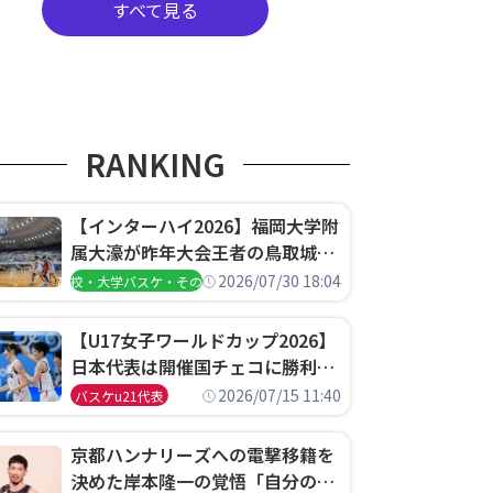
すべて見る
RANKING
【インターハイ2026】福岡大学附
属大濠が昨年大会王者の鳥取城北
を撃破、大阪薫英女学院は岐阜女
2026/07/30 18:04
高校・大学バスケ・その他
子に完勝、大会3日目試合結果
【U17女子ワールドカップ2026】
日本代表は開催国チェコに勝利し
て予選グループ3連勝で首位通
2026/07/15 11:40
バスケu21代表
過！準々決勝の相手はエジプトに
決定
京都ハンナリーズへの電撃移籍を
決めた岸本隆一の覚悟「自分のエ