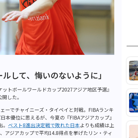
ールして、悔いのないように」
ケットボールワールドカップ
2027
アジア地区予選』
公開した。
ウェーでチャイニーズ・タイペイと対戦。FIBAランキ
日本優位に思えるが、今夏の『FIBAアジアカップ』
出。
ベスト
8
進出決定戦で敗れた日本
よりも成績は上
、アジアカップで平均
14.8
得点を挙げたリン・ティ