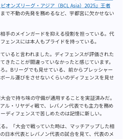
ンズリーグ・アジア（BCL Asia）2025』王者
こまで不動の先発を務めるなど、宇都宮に欠かせない
て相手のメインガードを抑える役割を担っている。代
ィフェンスには本人もプライドを持っている。
めていると言われました。ディフェンスが評価された
ってきたことが間違っていなかったと感じています。
ころ。
B
リーグでも見せている、前からプレッシャー
、ボール運びをさせないくらいのディフェンスを見せ
際大会で持ち味の守備が通用することを実証済みだ。
の決勝アル・リヤディ戦で、レバノン代表でも主力を務め
ャーディフェンスで苦しめたのは記憶に新しい。
返る。「大会で戦っていた時は、マッチアップした相
プの日本代表とレバノン代表の試合を見て、代表のメ