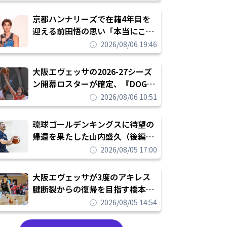
れを告げてプロ転向を決断
京都ハンナリーズで在籍4年目を
迎える前田悟の思い「本当にこの
チームで勝ちたい、負けたまま舐
2026/08/06 19:46
められたまま終わりたくない」
大阪エヴェッサの2026-27シーズ
ン開幕ロスターが確定、『DOG
FIGHT』のチームカルチャーを推
2026/08/06 10:51
し進めて結果を求めるシーズンへ
琉球ゴールデンキングスに待望の
帰還を果たした山内盛久（後編）
「1人のウチナーンチュとしてみ
2026/08/05 17:00
んなが誇りに思えるチームにして
いく」
大阪エヴェッサが3度のアキレス
腱断裂からの復帰を目指す橋本拓
哉と契約を締結「もう一度コート
2026/08/05 14:54
に立ちたい」