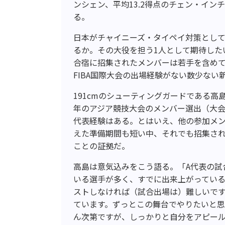
ンシェン、平均
13.2
得点のチェン・インチ
る。
日本がチャイニーズ・タイペイ対策とし
るか。その大役を担う
1
人として期待した
合宿に招集されたメンバーは若手を含め
FIBA
国際大会の出場経験がない数少ない
191cm
のシューティングガードである高
年のアジア競技大会のメンバー選出（大
代表経験はある。とはいえ、他の参加メ
えた準備期間も短い中、それでも招集さ
ことの証拠だ。
高島は意気込みをこう語る。「
A
代表の試
いる選手が多く、すでに出来上がっている
ストしなければ（試合出場は）難しいで
ています。ずっとこの舞台でやりたいと
ん次第ですが、しっかりと自分をアピー