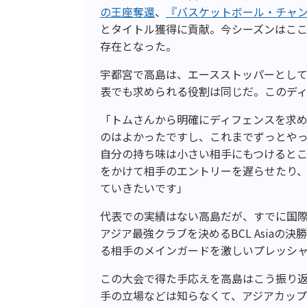
の王座奪還
、
『バスケットボール・チャンピオ
とタイトル獲得に貢献。今シーズンはこ
存在となった。
宇都宮で高島は、エースストッパーとし
表でも求められる役割は同じだ。このデ
「トムさんから明確にディフェンスを求
のはよかったですし、これまでずっとや
自分の持ち味は小さい相手にもつけると
をかけて相手のエントリーを遅らせたり
ていきたいです」
代表での実績はない高島だが、すでに国
アジア最強クラブを決めるBCL Asia
る相手のメインガードを激しいプレッシ
この大会で得た手応えを高島はこう振り
手の立場などは知らなくて、アジアカッ