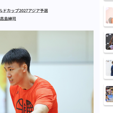
ルドカップ2027アジア予選
#高島紳司