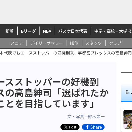
新着
Bリーグ
NBA
バスケ日本代表
中学・高校・大学 
スコア
デイリーサマリー
順位
スタッツ
クラブ
本代表でもエースストッパーの好機到来、宇都宮ブレックスの高島紳司
ースストッパーの好機到
スの高島紳司「選ばれたか
B
ことを目指しています」
文・写真＝鈴木栄一
Share