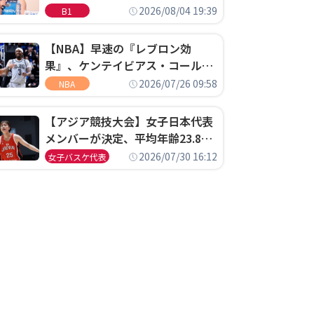
ゴというちっぽけなことのため
2026/08/04 19:39
B1
に、京都に来たわけではない」
【NBA】早速の『レブロン効
果』、ケンテイビアス・コールド
ウェル・ポープがセブンティシク
2026/07/26 09:58
NBA
サーズに1年契約で加入
【アジア競技大会】女子日本代表
メンバーが決定、平均年齢23.8歳
のフレッシュなメンバーが日本開
2026/07/30 16:12
女子バスケ代表
催の大舞台で頂点を狙う