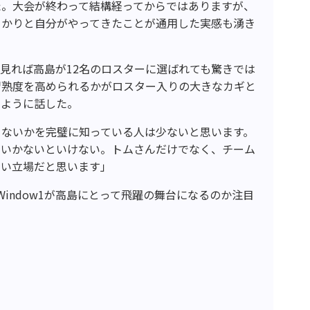
た。大会が終わって結構経ってからではありますが、
っかりと自分がやってきたことが通用した実感も湧き
を見れば高島が
12
名のロスターに選ばれても驚きでは
習熟度を高められるかがロスター入りの大きなカギと
のように話した。
きないかを完璧に知っている人は少ないと思います。
ていかないといけない。トムさんだけでなく、チーム
ない立場だと思います」
Window1
が高島にとって飛躍の舞台になるのか注目