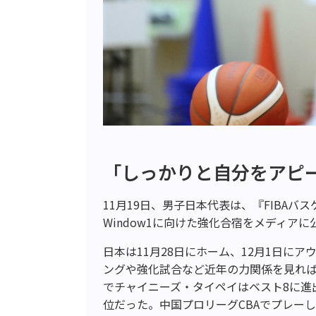
「しっかりと自分をアピ
11
月
19
日、男子日本代表は、『
FIBA
バス
Window1
に向けた強化合宿をメディアに
日本は
11
月
28
日にホーム、
12
月1日にア
ングや強化試合など近年の力関係を見れば
でチャイニーズ・タイペイはベスト
8に
進
位だった。中国プロリーグ
CBA
でプレーし