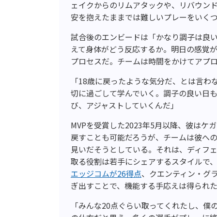
ェイクからのリムアタックや、リバウン
安を抱えたままでは難しいプレーをいく
試合後のエンビードは「かなり調子は良
えて身体がどう反応するか。明日の感覚
プロセスだ。チームは時間をかけてアプ
「18歳に戻ったような気分だ、とは言わ
切に過ごして学んでいく。調子の良い日
び、アジャストしていくんだ」
MVPを受賞した2023年5月以降、彼は
戻すことも可能だろうが、チームは彼へ
見いだそうとしている。それは、ディフ
取る役割は若手にシェアするスタイルで、
エッジコムが26得点
、クエンティン・グラ
ぎ出すことで、機能する手応えは得られ
「みんな20点ぐらい取ってくれたし、僕