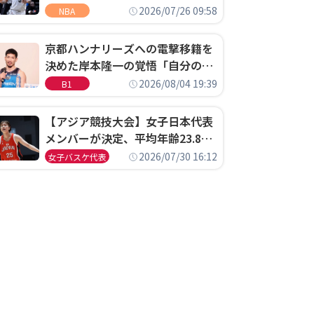
ウェル・ポープがセブンティシク
2026/07/26 09:58
NBA
サーズに1年契約で加入
京都ハンナリーズへの電撃移籍を
決めた岸本隆一の覚悟「自分のエ
ゴというちっぽけなことのため
2026/08/04 19:39
B1
に、京都に来たわけではない」
【アジア競技大会】女子日本代表
メンバーが決定、平均年齢23.8歳
のフレッシュなメンバーが日本開
2026/07/30 16:12
女子バスケ代表
催の大舞台で頂点を狙う