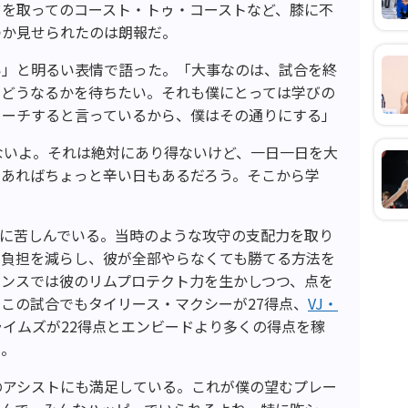
ドを取ってのコースト・トゥ・コーストなど、膝に不
つか見せられたのは朗報だ。
い」と明るい表情で語った。「大事なのは、試合を終
がどうなるかを待ちたい。それも僕にとっては学びの
ローチすると言っているから、僕はその通りにする」
ないよ。それは絶対にあり得ないけど、一日一日を大
もあればちょっと辛い日もあるだろう。そこから学
ケガに苦しんでいる。当時のような攻守の支配力を取り
の負担を減らし、彼が全部やらなくても勝てる方法を
ェンスでは彼のリムプロテクト力を生かしつつ、点を
この試合でもタイリース・マクシーが27得点、
VJ・
イムズが22得点とエンビードより多くの得点を稼
た。
のアシストにも満足している。これが僕の望むプレー