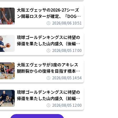
められたまま終わりたくない」
大阪エヴェッサの2026-27シーズ
ン開幕ロスターが確定、『DOG
FIGHT』のチームカルチャーを推
2026/08/06 10:51
し進めて結果を求めるシーズンへ
琉球ゴールデンキングスに待望の
帰還を果たした山内盛久（後編）
「1人のウチナーンチュとしてみ
2026/08/05 17:00
んなが誇りに思えるチームにして
いく」
大阪エヴェッサが3度のアキレス
腱断裂からの復帰を目指す橋本拓
哉と契約を締結「もう一度コート
2026/08/05 14:54
に立ちたい」
琉球ゴールデンキングスに待望の
帰還を果たした山内盛久（前編）
「キングスが積み上げてきたもの
2026/08/05 12:00
を次の世代に繋いでいくのがやり
甲斐」