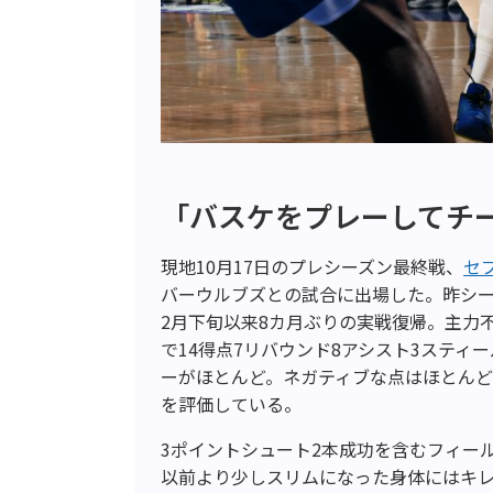
「バスケをプレーしてチ
現地10月17日のプレシーズン最終戦、
セ
バーウルブズとの試合に出場した。昨シ
2月下旬以来8カ月ぶりの実戦復帰。主力
で14得点7リバウンド8アシスト3ステ
ーがほとんど。ネガティブな点はほとん
を評価している。
3ポイントシュート2本成功を含むフィー
以前より少しスリムになった身体にはキレ