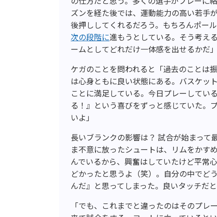
の仕方だと思う。多くの選手がプレーに
ズンを経た後では、運動能力の高い若手が
後押ししてくれるだろう。もちろんポー
次の段階に
進もうとしている。そう考え
ームとしてどれだけ一体感を出せるかだ
ケガのことを問われると「過去のことは
は心身ともに良い状態にある。バスケッ
ことに満足している。今日プレーしてい
る！』という喜びをずっと感じていた。
いよ」
長いブランクの影響は？ 試合が始まって
ま不意に放ったシュートは、リムをかす
んでいるから、興奮はしていたけど平常
どかったと思うよ（笑）。自分の中でど
んだ』と思ってしまった。良いタッチだ
「でも、これまでと違ったのはそのプレ