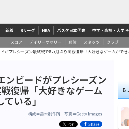
新着
Bリーグ
NBA
バスケ日本代表
中学・高校・大学 
スコア
デイリーサマリー
順位
スタッツ
クラブ
ードがプレシーズン最終戦で8カ月ぶり実戦復帰「大好きなゲームができ
・エンビードがプレシーズン
実戦復帰「大好きなゲーム
B
している」
構成＝鈴木制作所 写真＝Getty Images
Share