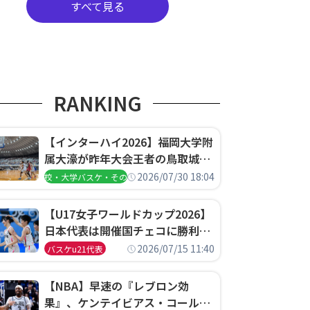
すべて見る
RANKING
【インターハイ2026】福岡大学附
属大濠が昨年大会王者の鳥取城北
を撃破、大阪薫英女学院は岐阜女
2026/07/30 18:04
高校・大学バスケ・その他
子に完勝、大会3日目試合結果
【U17女子ワールドカップ2026】
日本代表は開催国チェコに勝利し
て予選グループ3連勝で首位通
2026/07/15 11:40
バスケu21代表
過！準々決勝の相手はエジプトに
決定
【NBA】早速の『レブロン効
果』、ケンテイビアス・コールド