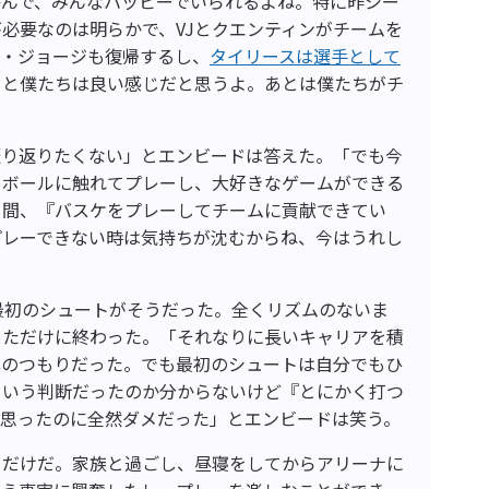
絡んで、みんなハッピーでいられるよね。特に昨シー
必要なのは明らかで、VJとクエンティンがチームを
ル・ジョージも復帰するし、
タイリースは選手として
ると僕たちは良い感じだと思うよ。あとは僕たちがチ
」
振り返りたくない」とエンビードは答えた。「でも今
トボールに触れてプレーし、大好きなゲームができる
る間、『バスケをプレーしてチームに貢献できてい
プレーできない時は気持ちが沈むからね、今はうれし
最初のシュートがそうだった。全くリズムのないま
めただけに終わった。「それなりに長いキャリアを積
心のつもりだった。でも最初のシュートは自分でもひ
ういう判断だったのか分からないけど『とにかく打つ
と思ったのに全然ダメだった」とエンビードは笑う。
ーだけだ。家族と過ごし、昼寝をしてからアリーナに