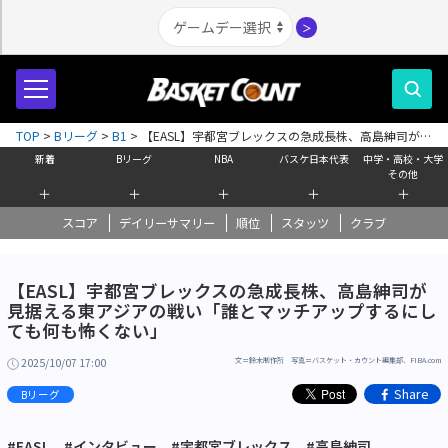
＞
TOP
>
Bリーグ
>
B1
>
【EASL】宇都宮ブレックスの急成長株、高島紳司が見
据える東アジアの戦い「誰とマッチアップするにしても何も怖くない」
新着
Bリーグ
NBA
バスケ日本代表
中学・高校・大学
その他
＋
＋
＋
＋
＋
スコア
デイリーサマリー
順位
スタッツ
クラブ
【EASL】宇都宮ブレックスの急成長株、高島紳司が
見据える東アジアの戦い「誰とマッチアップするにし
ても何も怖くない」
2025/10/07 17:00
文＝鈴木制作所 写真＝バスケット・カウント編集部、FIBA.com
Share
Bリーグ
#EASL
#インタビュー
#宇都宮ブレックス
#高島紳司