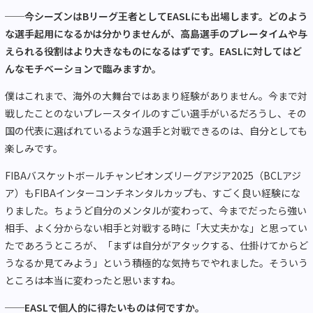
──今シーズンはBリーグ王者としてEASLにも出場します。どのよう
な選手起用になるかは分かりませんが、高島選手のプレータイムや与
えられる役割はより大きなものになるはずです。EASLに対してはど
んなモチベーションで臨みますか。
僕はこれまで、海外の大舞台ではあまり経験がありません。今まで対
戦したことのないプレースタイルのすごい選手がいるだろうし、その
国の代表に選ばれているような選手と対戦できるのは、自分としても
楽しみです。
FIBAバスケットボールチャンピオンズリーグアジア2025（BCLアジ
ア）もFIBAインターコンチネンタルカップも、すごく良い経験にな
りました。ちょうど自分のメンタルが変わって、今までだったら強い
相手、よく分からない相手と対戦する時に「大丈夫かな」と思ってい
たであろうところが、「まずは自分がアタックする、仕掛けてからど
うなるか見てみよう」という積極的な気持ちでやれました。そういう
ところは本当に変わったと思いますね。
──EASLで個人的に得たいものは何ですか。