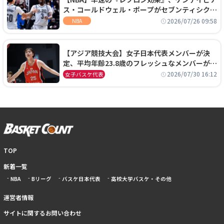
ス・コールドウェル・ポープがセブンティシクサ
ーズに1年契約で加入
2026/07/26 09:58
NBA
【アジア競技大会】女子日本代表メンバーが決
定、平均年齢23.8歳のフレッシュなメンバーが日
本開催の大舞台で頂点を狙う
2026/07/30 16:12
女子バスケ代表
TOP
新着一覧
NBA
Bリーグ
バスケ日本代表
高校大学バスケ・その他
運営者情報
サイトに関するお問い合わせ