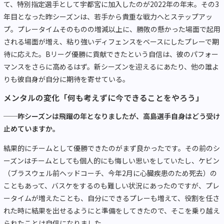
て、特別指定選手として宇都宮に加入したのが2022年の年末。その3
年目となった昨シーズンは、若手から貴重な戦力へとステップアッ
プ。プレータイムそのものの増減以上に、勝敗の懸かった場面で起用
される場面が増え、粘り強いディフェンスをベースにしたプレーで期
待に応えた。Bリーグ優勝に貢献できたという自信は、彼のパフォー
マンスをさらに高めるはず。新シーズンを迎えるにあたり、他の誰よ
りも彼自身が自分に期待を寄せている。
メンタルの変化「何も考えずに今できることをやろう」
──昨シーズンは飛躍の年となりましたが、高島選手自身はどう受け
止めていますか。
結果的にチームとして優勝できたのがまず良かったです。その前のシ
ーズンはチームとしても個人的にも悔しい思いをしていたし、ケビン
（ブラスウェル前ヘッドコーチ、今年2月に心臓疾患のため死去）の
こともあって、バスケをするのも難しい状況にあったのですが、プレ
ータイムが増えたことも、自分にできるプレーも増えて、役割を任さ
れた時に結果を出せるようにと準備をしてきたので、そこを乗り越え
られたことは自信になりました。