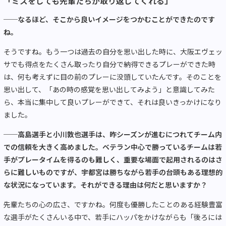
「ミスをしても先輩たちが取り返してくれる」
──なるほど、そこから良いイメージをつかむことができたのです
ね。
そうですね。もう一つは過去の自分を思い出した時に、大阪エヴェッ
サでも得点をたくさん取ったり自分で納得できるプレーができた時
は、何も考えずに目の前のプレーに没頭していたんです。そのことを
思い出して、「あの時の感覚を思い出してみよう」と意識してみた
ら、本当に集中して良いプレーができて、それは良いきっかけになり
ました。
──高島選手と小川敦也選手は、昨シーズンが進むにつれてチーム内
での信頼を大きく高めました。ベテラン中心で勝っているチームは若
手がプレータイムを得るのも難しく、重要な場面で起用されるのはさ
らに難しいものですが、宇都宮は勝ちながら若手の台頭もある理想的
な状況になっています。それができる理由は何だと思いますか？
先輩たちの心の広さ、ですかね。何度も優勝したことのある経験豊富
な選手がたくさんいる中で、若手にハッパをかけながらも「後ろには