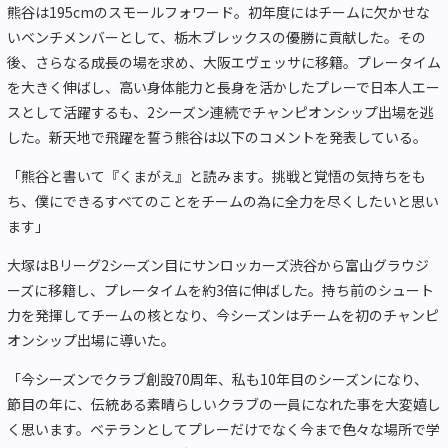
熊谷は195cmのスモールフォワード。初年度にはチームに欠かせな
いベンチメンバーとして、栃木ブレックスの優勝に貢献した。その
後、さらなる成長の場を求め、大阪エヴェッサに移籍。プレータイム
を大きく伸ばし、高い身体能力と長身を活かしたプレーで日本人エー
スとして活躍するも、2シーズン連続でチャンピオンシップ出場を逃
した。新天地で飛躍を誓う熊谷は以下のコメントを発表している。
「熊谷と書いて『くまがえ』と読みます。挑戦と覚悟の気持ちをも
ち、僕にできるすべてのことをチームの為に全力を尽くしたいと思い
ます」
大塚はBリーグ2シーズン目にサンロッカーズ渋谷から富山グラウジ
ーズに移籍し、プレータイムを約3倍に伸ばした。持ち前のシュート
力を発揮してチームの核となり、今シーズンはチームを初のチャンピ
オンシップ出場に導いた。
「今シーズンでクラブ創設70周年、私も10年目のシーズンになり、
節目の年に、伝統ある素晴らしいクラブの一員になれた事を大変嬉し
く思います。ベテランとしてプレーだけでなく今まで色々な場所で学