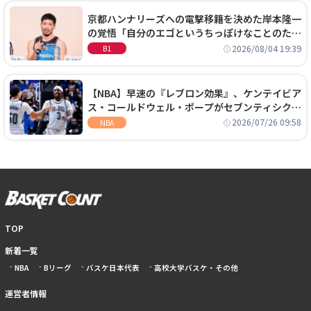
京都ハンナリーズへの電撃移籍を決めた岸本隆一
の覚悟「自分のエゴというちっぽけなことのため
に、京都に来たわけではない」
2026/08/04 19:39
B1
【NBA】早速の『レブロン効果』、ケンテイビア
ス・コールドウェル・ポープがセブンティシクサ
ーズに1年契約で加入
2026/07/26 09:58
NBA
TOP
新着一覧
NBA
Bリーグ
バスケ日本代表
高校大学バスケ・その他
運営者情報