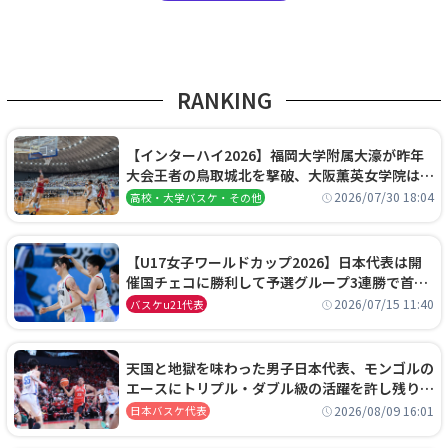
RANKING
【インターハイ2026】福岡大学附属大濠が昨年
大会王者の鳥取城北を撃破、大阪薫英女学院は岐
阜女子に完勝、大会3日目試合結果
2026/07/30 18:04
高校・大学バスケ・その他
【U17女子ワールドカップ2026】日本代表は開
催国チェコに勝利して予選グループ3連勝で首位
通過！準々決勝の相手はエジプトに決定
2026/07/15 11:40
バスケu21代表
天国と地獄を味わった男子日本代表、モンゴルの
エースにトリプル・ダブル級の活躍を許し残り
0.4秒に失点する悔しい敗戦
2026/08/09 16:01
日本バスケ代表