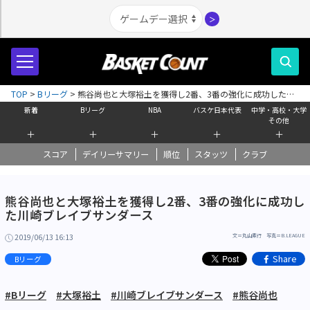
＞
TOP
>
Bリーグ
>
熊谷尚也と大塚裕土を獲得し2番、3番の強化に成功した川
崎ブレイブサンダース
新着
Bリーグ
NBA
バスケ日本代表
中学・高校・大学
その他
＋
＋
＋
＋
＋
スコア
デイリーサマリー
順位
スタッツ
クラブ
熊谷尚也と大塚裕土を獲得し2番、3番の強化に成功し
た川崎ブレイブサンダース
2019/06/13 16:13
文＝丸山素行 写真＝B.LEAGUE
Share
Bリーグ
#Bリーグ
#大塚裕土
#川崎ブレイブサンダース
#熊谷尚也