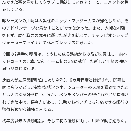
んできた事を活かしてクラブに貢献していきます」と、コメントを発
表している。
昨シーズンの川崎は大黒柱のニック・ファジーカスが帰化したが、そ
のアドバンテージを活かすことができなかった。また、大幅な補強
をせず、既存戦力の成長に懸けたが実を結ばず、チャンピオンシップ
クォーターファイナルで栃木ブレックスに敗れた。
今回の2選手の獲得は、そうした成長路線からの脱却を意味し、前ヘ
ッドコーチの北卓也が、チーム初のGMに就任した新しい川崎の強い
思いが感じ取れる。
辻直人が左肩関節脱臼により全治5、6カ月程度と診断され、開幕に
間に合うかどうか微妙な状況の中、シューターの大塚を獲得できたこ
とは大きな意味を持つ。また、ベンチメンバーの得点力不足が指摘さ
れてきた中で、得点力があり、先発でもベンチでも対応できる熊谷の
獲得も適切な補強と言える。
初年度以来の決勝進出、そして初の優勝に向け、川崎が動き始めた。