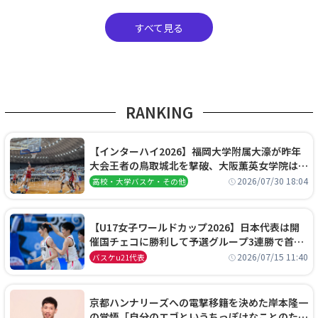
すべて見る
RANKING
【インターハイ2026】福岡大学附属大濠が昨年
大会王者の鳥取城北を撃破、大阪薫英女学院は岐
阜女子に完勝、大会3日目試合結果
2026/07/30 18:04
高校・大学バスケ・その他
【U17女子ワールドカップ2026】日本代表は開
催国チェコに勝利して予選グループ3連勝で首位
通過！準々決勝の相手はエジプトに決定
2026/07/15 11:40
バスケu21代表
京都ハンナリーズへの電撃移籍を決めた岸本隆一
の覚悟「自分のエゴというちっぽけなことのため