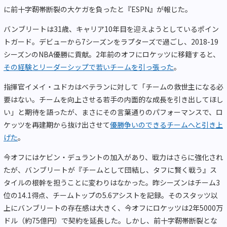
に前十字靭帯断裂の大ケガを負ったと『ESPN』が報じた。
バンブリートは31歳、キャリア10年目を迎えようとしているポイン
トガード。デビューから7シーズンをラプターズで過ごし、2018-19
シーズンのNBA優勝に貢献。2年前のオフにロケッツに移籍すると、
その経験とリーダーシップで若いチームを引っ張った
。
指揮官イメイ・ユドカはベテランに対して「チームの救世主になる必
要はない。チームを向上させる若手の内面的な成長を引き出してほし
い」と期待を語ったが、まさにその言葉通りのパフォーマンスで、ロ
ケッツを再建期から抜け出させて
優勝争いのできるチームへと引き上
げた
。
今オフにはケビン・デュラントの加入があり、戦力はさらに強化され
たが、バンブリートが『チームとして団結し、タフに賢く戦う』ス
タイルの根幹を担うことに変わりはなかった。昨シーズンはチーム3
位の14.1得点、チームトップの5.6アシストを記録。そのスタッツ以
上にバンブリートの存在感は大きく、今オフにロケッツは2年5000万
ドル（約75億円）で契約を延長した。しかし、前十字靭帯断裂とな