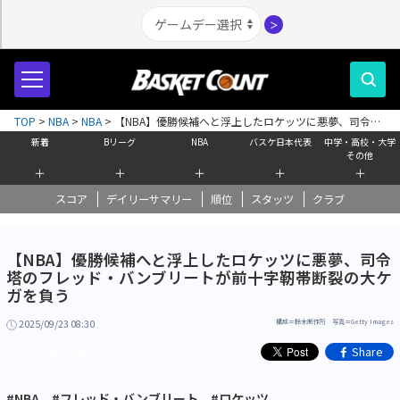
＞
TOP
>
NBA
>
NBA
>
【NBA】優勝候補へと浮上したロケッツに悪夢、司令塔
のフレッド・バンブリートが前十字靭帯断裂の大ケガを負う
新着
Bリーグ
NBA
バスケ日本代表
中学・高校・大学
その他
＋
＋
＋
＋
＋
スコア
デイリーサマリー
順位
スタッツ
クラブ
【NBA】優勝候補へと浮上したロケッツに悪夢、司令
塔のフレッド・バンブリートが前十字靭帯断裂の大ケ
ガを負う
2025/09/23 08:30
構成＝鈴木制作所 写真＝Getty Images
Share
高校大学その他
#NBA
#フレッド・バンブリート
#ロケッツ