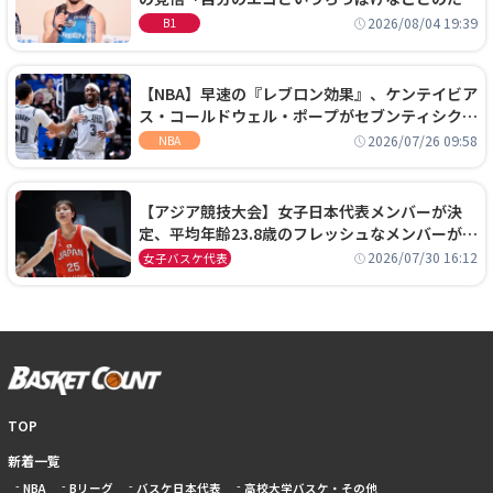
に、京都に来たわけではない」
2026/08/04 19:39
B1
【NBA】早速の『レブロン効果』、ケンテイビア
ス・コールドウェル・ポープがセブンティシクサ
ーズに1年契約で加入
2026/07/26 09:58
NBA
【アジア競技大会】女子日本代表メンバーが決
定、平均年齢23.8歳のフレッシュなメンバーが日
本開催の大舞台で頂点を狙う
2026/07/30 16:12
女子バスケ代表
TOP
新着一覧
NBA
Bリーグ
バスケ日本代表
高校大学バスケ・その他