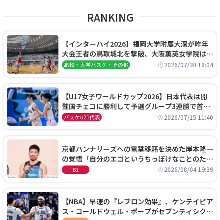
RANKING
【インターハイ2026】福岡大学附属大濠が昨年
大会王者の鳥取城北を撃破、大阪薫英女学院は岐
阜女子に完勝、大会3日目試合結果
2026/07/30 18:04
高校・大学バスケ・その他
【U17女子ワールドカップ2026】日本代表は開
催国チェコに勝利して予選グループ3連勝で首位
通過！準々決勝の相手はエジプトに決定
2026/07/15 11:40
バスケu21代表
京都ハンナリーズへの電撃移籍を決めた岸本隆一
の覚悟「自分のエゴというちっぽけなことのため
に、京都に来たわけではない」
2026/08/04 19:39
B1
【NBA】早速の『レブロン効果』、ケンテイビア
ス・コールドウェル・ポープがセブンティシクサ