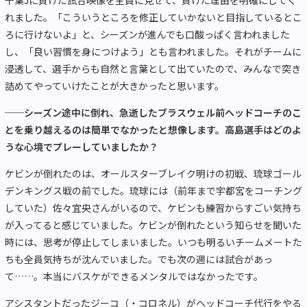
れました。「こういうところを修正していかないと目指しているとこ
ろに行けないよ」と、シーズンが進んでも口酸っぱく言われました
し、「良い習慣を身につけよう」とも言われました。それがチームに
浸透して、選手からも自然と言葉として出ていたので、みんなで突き
詰めてやっていけたことが大きかったと思います。
──
シーズン途中に倒れ、急逝したブラスウェル前ヘッドコーチのこ
とを乗り越えるのは簡単でなかったと想像します。高島選手はどのよ
うな心境でプレーしていましたか？
ケビンが倒れたのは、オールスターブレイク明けの初戦、琉球ゴール
デンキングス戦の前でした。琉球には（前年まで宇都宮をコーチング
していた）佐々宜央さんがいるので、ケビンも練習からすごい気持ち
が入ってると感じていました。ケビンが倒れたという知らせを聞いた
時には、思考が停止してしまいました。いつも明るいチームメートた
ちも全員気持ちが沈んでいました。でも次の週には試合があっ
て
……
。本当にバスケができるメンタルではなかったです。
アシスタントだったジーコ（・コロネル）がヘッドコーチ代行をやる