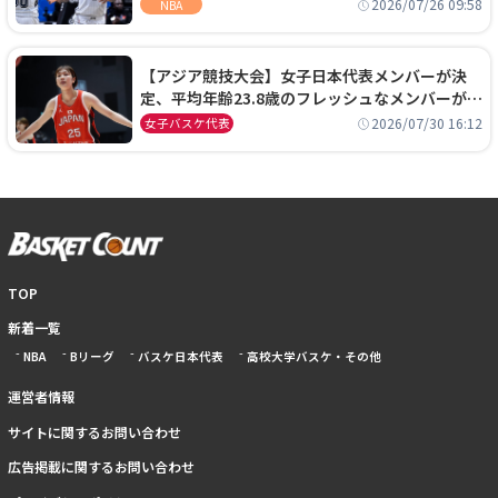
ーズに1年契約で加入
2026/07/26 09:58
NBA
【アジア競技大会】女子日本代表メンバーが決
定、平均年齢23.8歳のフレッシュなメンバーが日
本開催の大舞台で頂点を狙う
2026/07/30 16:12
女子バスケ代表
TOP
新着一覧
NBA
Bリーグ
バスケ日本代表
高校大学バスケ・その他
運営者情報
サイトに関するお問い合わせ
広告掲載に関するお問い合わせ