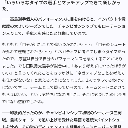
「いろいろなタイプの選手とマッチアップできて楽しかっ
た」
──
高島選手個人のパフォーマンスに目を向けると、インパクトや貢
献度の大きいシーズンでした。チャンピオンシップでもローテーショ
ン入りして、手応えを感じたと想像しています。
もともと「自分が出たことで追いつかれたら……」「自分のシュート
が外れて逆転されたら……」とネガティブに考えてしまうタイプだっ
たので、 序盤は自分で自分のパフォーマンスを悪くすることがあり
ました。でも田臥勇太選手が試合中に「あまり考えずにやったほうが
いい」と言ってくれたことをきっかけに「ネガティブなことを考えて
も仕方がないな」と思えるようになりました。
1
人でやってるわけで
はないですし、チームとして戦っているので、チームメートに助けて
もらえばいい、という気持ちになれました。そこに気づけたのは今ま
でにない感触でしたね。
──
印象的だったのが、チャンピオンシップ初戦のシーホース三河
戦。最終クォーターで追い上げを受けた場面で連続
3
ポイントシュー
トを沈め、その後のディフェンスでも相手のターンオーバーを誘発