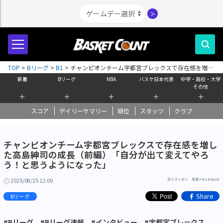
＞
TOP
>
Bリーグ
>
B1
>
チャンピオンチーム宇都宮ブレックスで存在感を増し
た高島紳司の成長（前編）「自分が出て変えてやろう！と思うようになっ
新着
Bリーグ
NBA
バスケ日本代表
中学・高校・大学
た」
その他
＋
＋
＋
＋
＋
スコア
デイリーサマリー
順位
スタッツ
クラブ
チャンピオンチーム宇都宮ブレックスで存在感を増し
た高島紳司の成長（前編）「自分が出て変えてやろ
う！と思うようになった」
2025/08/25 12:00
文＝ズッボン 写真＝B.LEAGUE
Share
Bリーグ
#Bリーグ
#Bリーグ速報
#インタビュー
#宇都宮ブレックス