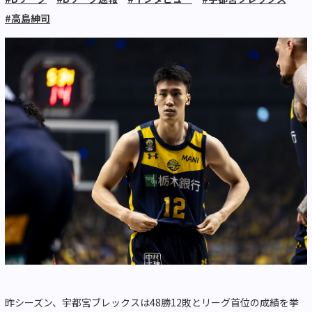
#高島紳司
昨シーズン、宇都宮ブレックスは
48
勝
12
敗とリーグ首位の成績を挙