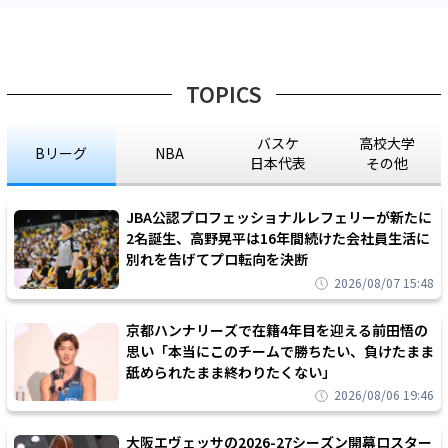
TOPICS
バスケ
高校大学
Bリーグ
NBA
日本代表
その他
JBA公認プロフェッショナルレフェリーが新たに
2名誕生、高野晃平は16年間続けた会社員生活に
別れを告げてプロ転向を決断
2026/08/07 15:48
京都ハンナリーズで在籍4年目を迎える前田悟の
思い「本当にこのチームで勝ちたい、負けたまま
舐められたまま終わりたくない」
2026/08/06 19:46
大阪エヴェッサの2026-27シーズン開幕ロスター