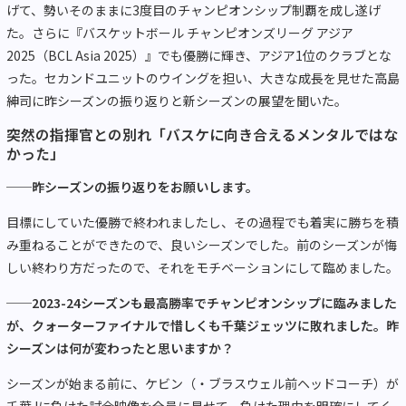
げて、勢いそのままに
3
度目のチャンピオンシップ制覇を成し遂げ
た。さらに『バスケットボール チャンピオンズリーグ アジア
2025（BCL Asia 2025
）』でも優勝に輝き、アジア
1
位のクラブとな
った。セカンドユニットのウイングを担い、大きな成長を見せた高島
紳司に昨シーズンの振り返りと新シーズンの展望を聞いた。
突然の指揮官との別れ「バスケに向き合えるメンタルではな
かった」
──
昨シーズンの振り返りをお願いします。
目標にしていた優勝で終われましたし、その過程でも着実に勝ちを積
み重ねることができたので、良いシーズンでした。前のシーズンが悔
しい終わり方だったので、それをモチベーションにして臨めました。
──2023-24
シーズンも最高勝率でチャンピオンシップに臨みました
が、クォーターファイナルで惜しくも千葉ジェッツに敗れました。昨
シーズンは何が変わったと思いますか？
シーズンが始まる前に、ケビン（・ブラスウェル前ヘッドコーチ）が
千葉Jに負けた試合映像を全員に見せて、負けた理由を明確にしてく