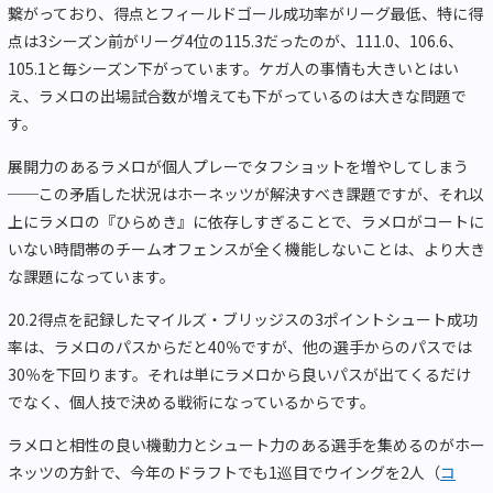
繋がっており、得点とフィールドゴール成功率がリーグ最低、特に得
点は3シーズン前がリーグ4位の115.3だったのが、111.0、106.6、
105.1と毎シーズン下がっています。ケガ人の事情も大きいとはい
え、ラメロの出場試合数が増えても下がっているのは大きな問題で
す。
展開力のあるラメロが個人プレーでタフショットを増やしてしまう
──この矛盾した状況はホーネッツが解決すべき課題ですが、それ以
上にラメロの『ひらめき』に依存しすぎることで、ラメロがコートに
いない時間帯のチームオフェンスが全く機能しないことは、より大き
な課題になっています。
20.2得点を記録したマイルズ・ブリッジスの3ポイントシュート成功
率は、ラメロのパスからだと40％ですが、他の選手からのパスでは
30％を下回ります。それは単にラメロから良いパスが出てくるだけ
でなく、個人技で決める戦術になっているからです。
ラメロと相性の良い機動力とシュート力のある選手を集めるのがホー
ネッツの方針で、今年のドラフトでも1巡目でウイングを2人（
コ