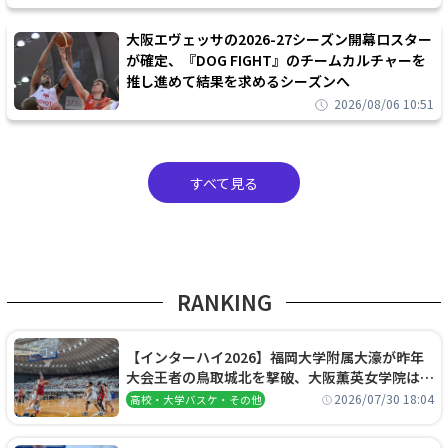
大阪エヴェッサの2026-27シーズン開幕ロスター
が確定、『DOG FIGHT』のチームカルチャーを
推し進めて結果を求めるシーズンへ
2026/08/06 10:51
すべて見る
RANKING
【インターハイ2026】福岡大学附属大濠が昨年
大会王者の鳥取城北を撃破、大阪薫英女学院は岐
阜女子に完勝、大会3日目試合結果
2026/07/30 18:04
高校・大学バスケ・その他