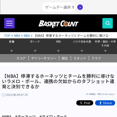
＞
TOP
>
NBA
>
NBA
>
【NBA】停滞するホーネッツとチームを勝利に導けない
ラメロ・ボール、連携の欠如からのタフショット連発と決別できるか
新着
Bリーグ
NBA
バスケ日本代表
中学・高校・大学
その他
＋
＋
＋
＋
＋
スコア
デイリーサマリー
順位
スタッツ
クラブ
【NBA】停滞するホーネッツとチームを勝利に導けな
いラメロ・ボール、連携の欠如からのタフショット連
発と決別できるか
2025/08/06 07:30
文＝神高尚 写真＝Getty Images
Share
高校大学その他
#NBA
#ホーネッツ
#ラメロ・ボール