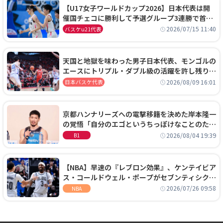
【U17女子ワールドカップ2026】日本代表は開
催国チェコに勝利して予選グループ3連勝で首位
通過！準々決勝の相手はエジプトに決定
2026/07/15 11:40
バスケu21代表
天国と地獄を味わった男子日本代表、モンゴルの
エースにトリプル・ダブル級の活躍を許し残り
0.4秒に失点する悔しい敗戦
2026/08/09 16:01
日本バスケ代表
京都ハンナリーズへの電撃移籍を決めた岸本隆一
の覚悟「自分のエゴというちっぽけなことのため
に、京都に来たわけではない」
2026/08/04 19:39
B1
【NBA】早速の『レブロン効果』、ケンテイビア
ス・コールドウェル・ポープがセブンティシクサ
ーズに1年契約で加入
2026/07/26 09:58
NBA