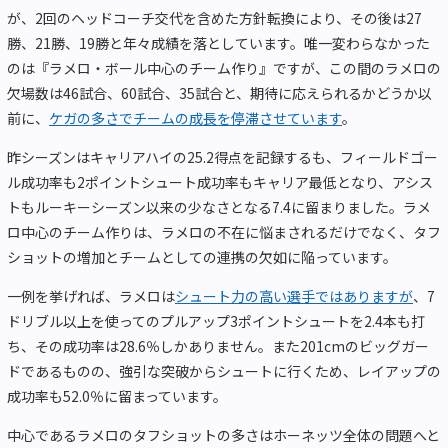
が、2回のヘッドコーチ交代を含めた方針転換により、その後は27
勝、21勝、19勝と年々成績を落としています。唯一変わらなかった
のは『ラメロ・ボール中心のチーム作り』ですが、この間のラメロの
欠場数は46試合、60試合、35試合と、期待に応えられるかどうか以
前に、
ケガの多さでチームの成長を停滞させています
。
昨シーズンはキャリアハイの25.2得点を記録するも、フィールドゴー
ル成功率も2ポイントシュート成功率もキャリア最低となり、アシス
トもルーキーシーズン以来の少なさとなる7.4に留まりました。ラメ
ロ中心のチーム作りは、ラメロの不在に悩まされるだけでなく、タフ
ショットの増加とチームとしての連携の欠如に陥っています。
一例を挙げれば、ラメロは
シュート力の高い選手ではありますが
、7
ドリブル以上を使ってのプルアップ3ポイントシュートを2.4本も打
ち、その成功率は28.6％しかありません。また201cmのビッグガー
ドであるものの、強引な突破からシュートに行くため、レイアップの
成功率も52.0％に留まっています。
中心であるラメロのタフショットの多さはホーネッツ全体の問題へと