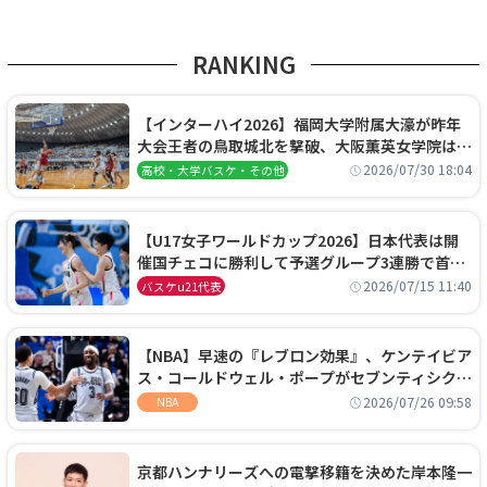
RANKING
【インターハイ2026】福岡大学附属大濠が昨年
大会王者の鳥取城北を撃破、大阪薫英女学院は岐
阜女子に完勝、大会3日目試合結果
2026/07/30 18:04
高校・大学バスケ・その他
【U17女子ワールドカップ2026】日本代表は開
催国チェコに勝利して予選グループ3連勝で首位
通過！準々決勝の相手はエジプトに決定
2026/07/15 11:40
バスケu21代表
【NBA】早速の『レブロン効果』、ケンテイビア
ス・コールドウェル・ポープがセブンティシクサ
ーズに1年契約で加入
2026/07/26 09:58
NBA
京都ハンナリーズへの電撃移籍を決めた岸本隆一