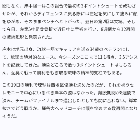
間もなく、岸本隆一はこの試合で最初の3ポイントシュートを成功さ
せたが、それからディフェンスに戻る際には左足を気にして痛みに顔
をゆがめ、そのままベンチへと下がった。翌日の第2戦は欠場。そし
て今日、左第5中足骨骨折で近日中に手術を行い、8週間から12週間
の戦線離脱と発表された。
岸本は地元出身、琉球一筋でキャリアを送る34歳のベテランにし
て、琉球の絶対的なエース。今シーズンここまで11.1得点、3.5アシス
トを記録してきた。勝負どころで放つ3ポイントシュートはもちろ
ん、泥臭く戦って勝利をもぎ取る琉球の精神的支柱でもある。
この19日の勝利で琉球は西地区優勝を決めたのだが、それを祝うセ
レモニーで中心にいるべき岸本の姿はなかった。離脱期間が8週間で
済み、チームがファイナルまで進出したとしても間に合わない。岸本
抜きでどう戦うか、桶谷大ヘッドコーチは頭を悩ませる数週間となり
そうだ。