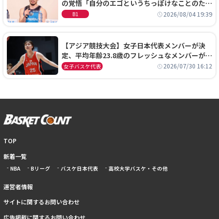
の覚悟「自分のエゴというちっぽけなことのため
に、京都に来たわけではない」
2026/08/04 19:39
B1
【アジア競技大会】女子日本代表メンバーが決
定、平均年齢23.8歳のフレッシュなメンバーが日
本開催の大舞台で頂点を狙う
2026/07/30 16:12
女子バスケ代表
TOP
新着一覧
NBA
Bリーグ
バスケ日本代表
高校大学バスケ・その他
運営者情報
サイトに関するお問い合わせ
広告掲載に関するお問い合わせ