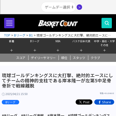
＞
TOP
>
Bリーグ
>
B1
>
琉球ゴールデンキングスに大打撃、絶対的エースにし
てチームの精神的支柱である岸本隆一が左第5中足骨骨折で戦線離脱
新着
Bリーグ
NBA
バスケ日本代表
中学・高校・大学
その他
＋
＋
＋
＋
＋
スコア
デイリーサマリー
順位
スタッツ
クラブ
琉球ゴールデンキングスに大打撃、絶対的エースにし
てチームの精神的支柱である岸本隆一が左第5中足骨
骨折で戦線離脱
2025/04/21 15:50
写真＝B.LEAGUE
Share
Bリーグ
#Bリーグ
#Bリーグ速報
#岸本隆一
#琉球ゴールデンキングス