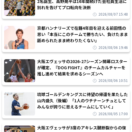
2名誕生、高野晃平は16年間続けた会社員生活に
別れを告げてプロ転向を決断
2026/08/07 15:48
京都ハンナリーズで在籍4年目を迎える前田悟の
思い「本当にこのチームで勝ちたい、負けたまま
舐められたまま終わりたくない」
2026/08/06 19:46
大阪エヴェッサの2026-27シーズン開幕ロスター
が確定、『DOG FIGHT』のチームカルチャーを
推し進めて結果を求めるシーズンへ
2026/08/06 10:51
琉球ゴールデンキングスに待望の帰還を果たした
山内盛久（後編）「1人のウチナーンチュとして
みんなが誇りに思えるチームにしていく」
2026/08/05 17:00
大阪エヴェッサが3度のアキレス腱断裂からの復