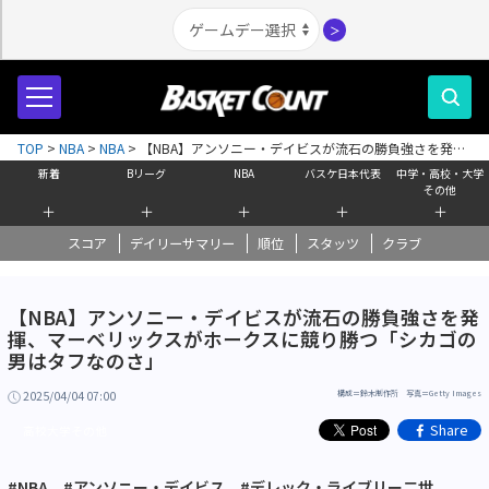
＞
TOP
>
NBA
>
NBA
>
【NBA】アンソニー・デイビスが流石の勝負強さを発
揮、マーベリックスがホークスに競り勝つ「シカゴの男はタフなのさ」
新着
Bリーグ
NBA
バスケ日本代表
中学・高校・大学
その他
＋
＋
＋
＋
＋
スコア
デイリーサマリー
順位
スタッツ
クラブ
【NBA】アンソニー・デイビスが流石の勝負強さを発
揮、マーベリックスがホークスに競り勝つ「シカゴの
男はタフなのさ」
2025/04/04 07:00
構成＝鈴木制作所 写真＝Getty Images
Share
高校大学その他
#NBA
#アンソニー・デイビス
#デレック・ライブリー二世