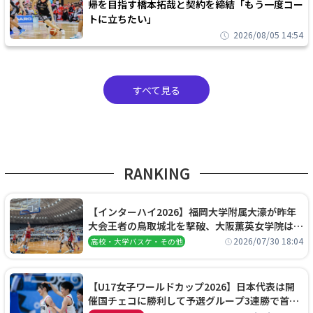
帰を目指す橋本拓哉と契約を締結「もう一度コー
トに立ちたい」
2026/08/05 14:54
すべて見る
RANKING
【インターハイ2026】福岡大学附属大濠が昨年
大会王者の鳥取城北を撃破、大阪薫英女学院は岐
阜女子に完勝、大会3日目試合結果
2026/07/30 18:04
高校・大学バスケ・その他
【U17女子ワールドカップ2026】日本代表は開
催国チェコに勝利して予選グループ3連勝で首位