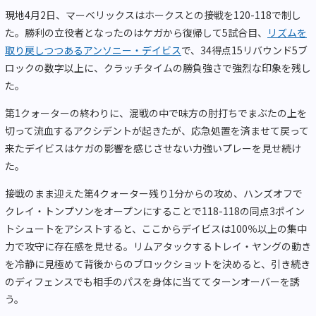
現地4月2日、マーベリックスはホークスとの接戦を120-118で制し
た。勝利の立役者となったのはケガから復帰して5試合目、
リズムを
取り戻しつつあるアンソニー・デイビス
で、34得点15リバウンド5ブ
ロックの数字以上に、クラッチタイムの勝負強さで強烈な印象を残し
た。
第1クォーターの終わりに、混戦の中で味方の肘打ちでまぶたの上を
切って流血するアクシデントが起きたが、応急処置を済ませて戻って
来たデイビスはケガの影響を感じさせない力強いプレーを見せ続け
た。
接戦のまま迎えた第4クォーター残り1分からの攻め、ハンズオフで
クレイ・トンプソンをオープンにすることで118-118の同点3ポイン
トシュートをアシストすると、ここからデイビスは100％以上の集中
力で攻守に存在感を見せる。リムアタックするトレイ・ヤングの動き
を冷静に見極めて背後からのブロックショットを決めると、引き続き
のディフェンスでも相手のパスを身体に当ててターンオーバーを誘
う。