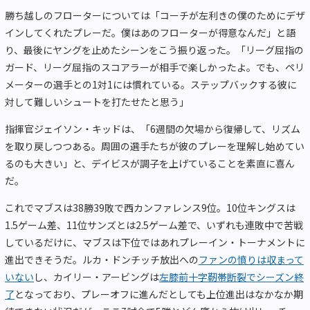
勝ち越しのフローターについては「コーチが左利きの僕のためにデザ
インしてくれたプレーだ。僕はあのフローターが得意なんだ」と語
り、最後にヤングを止めたシーンをこう振り返った。「リーグ屈指の
ガード、リーグ屈指のスコアラーが相手で楽しかったよ。でも、ペリ
メーターの選手との1対1には慣れている。ステップバックする彼に
対して難しいシュートを打たせたと思う」
指揮官ジェイソン・キッドは、「6週間の欠場から復帰して、リズム
を取り戻しつつある。周囲の選手たちが彼のプレーを理解し始めてい
るのも大きい」と、デイビスが調子を上げていることを素直に喜ん
だ。
これでマブスは38勝39敗で西カンファレンス9位。10位キングスは
1.5ゲーム差、11位サンズとは2.5ゲーム差で、いずれも連敗中で苦戦
しているだけに、マブスは下位ではあれプレーイン・トーナメントに
進出できそうだ。ルカ・ドンチッチ放出への
ファンの憤りは収まって
いない
し、カイリー・アービングは
左膝前十字靭帯断裂でシーズン終
了
となっており、プレーオフに進んだとしても上位進出はなかなか期