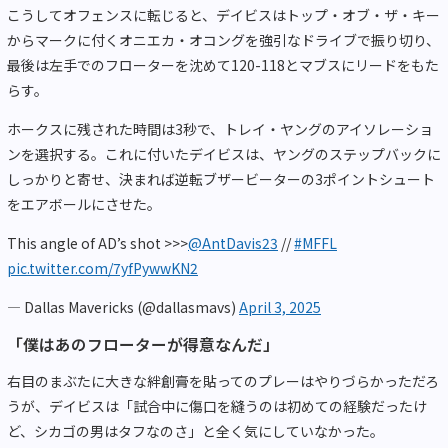
こうしてオフェンスに転じると、デイビスはトップ・オブ・ザ・キー
からマークに付くオニエカ・オコングを強引なドライブで振り切り、
最後は左手でのフローターを沈めて120-118とマブスにリードをもた
らす。
ホークスに残された時間は3秒で、トレイ・ヤングのアイソレーショ
ンを選択する。これに付いたデイビスは、ヤングのステップバックに
しっかりと寄せ、決まれば逆転ブザービーターの3ポイントシュート
をエアボールにさせた。
This angle of AD’s shot >>>
@AntDavis23
//
#MFFL
pic.twitter.com/7yfPywwKN2
— Dallas Mavericks (@dallasmavs)
April 3, 2025
「僕はあのフローターが得意なんだ」
右目のまぶたに大きな絆創膏を貼ってのプレーはやりづらかっただろ
うが、デイビスは「試合中に傷口を縫うのは初めての経験だったけ
ど、シカゴの男はタフなのさ」と全く気にしていなかった。