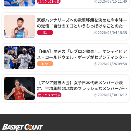
通過！準々決勝の相手はエジプトに決定
2026/07/15 11:40
バスケu21代表
京都ハンナリーズへの電撃移籍を決めた岸本隆一
の覚悟「自分のエゴというちっぽけなことのため
に、京都に来たわけではない」
2026/08/04 19:39
B1
【NBA】早速の『レブロン効果』、ケンテイビア
ス・コールドウェル・ポープがセブンティシクサ
ーズに1年契約で加入
2026/07/26 09:58
NBA
【アジア競技大会】女子日本代表メンバーが決
定、平均年齢23.8歳のフレッシュなメンバーが日
本開催の大舞台で頂点を狙う
2026/07/30 16:12
女子バスケ代表