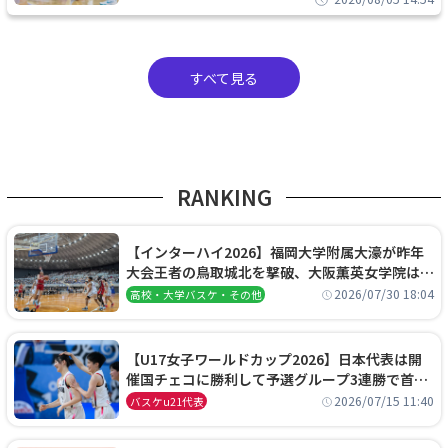
すべて見る
RANKING
【インターハイ2026】福岡大学附属大濠が昨年
大会王者の鳥取城北を撃破、大阪薫英女学院は岐
阜女子に完勝、大会3日目試合結果
2026/07/30 18:04
高校・大学バスケ・その他
【U17女子ワールドカップ2026】日本代表は開
催国チェコに勝利して予選グループ3連勝で首位
通過！準々決勝の相手はエジプトに決定
2026/07/15 11:40
バスケu21代表