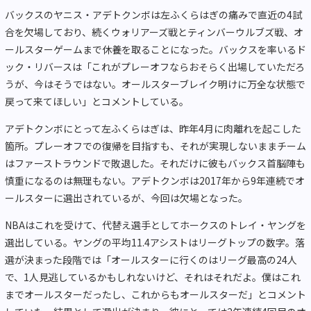
バックスのヤニス・アデトクンボは左ふくらはぎの痛みで直近の4試
合を欠場しており、続くウォリアーズ戦とティンバーウルブズ戦、オ
ールスターゲームまで休養を取ることになった。バックスを率いるド
ック・リバースは「これがプレーオフならおそらく出場していただろ
うが、今はそうではない。オールスターブレイク明けに万全な状態で
戻って来てほしい」とコメントしている。
アデトクンボにとって左ふくらはぎは、昨年4月に肉離れを起こした
箇所。プレーオフでの復帰を目指すも、それが実現しないままチーム
はファーストラウンドで敗退した。それだけに彼もバックス首脳陣も
慎重になるのは無理もない。アデトクンボは2017年から9年連続でオ
ールスターに選出されているが、今回は欠場となった。
NBAはこれを受けて、代替え選手としてホークスのトレイ・ヤングを
選出している。ヤングの平均11.4アシストはリーグトップの数字。落
選が決まった段階では「オールスターに行くのはリーグ最高の24人
で、1人見逃しているかもしれないけど、それはそれだよ。僕はこれ
までオールスターだったし、これからもオールスターだ」とコメント