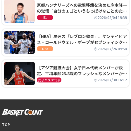
京都ハンナリーズへの電撃移籍を決めた岸本隆一
の覚悟「自分のエゴというちっぽけなことのため
に、京都に来たわけではない」
2026/08/04 19:39
B1
【NBA】早速の『レブロン効果』、ケンテイビア
ス・コールドウェル・ポープがセブンティシクサ
ーズに1年契約で加入
2026/07/26 09:58
NBA
【アジア競技大会】女子日本代表メンバーが決
定、平均年齢23.8歳のフレッシュなメンバーが日
本開催の大舞台で頂点を狙う
2026/07/30 16:12
女子バスケ代表
TOP