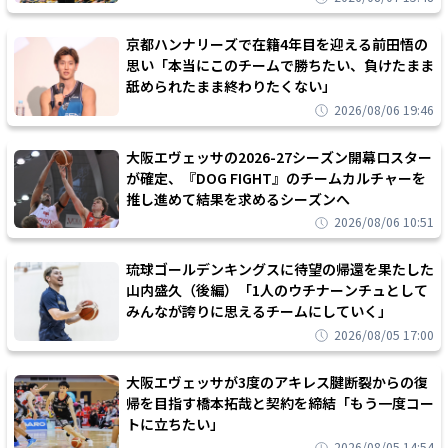
京都ハンナリーズで在籍4年目を迎える前田悟の
思い「本当にこのチームで勝ちたい、負けたまま
舐められたまま終わりたくない」
2026/08/06 19:46
大阪エヴェッサの2026-27シーズン開幕ロスター
が確定、『DOG FIGHT』のチームカルチャーを
推し進めて結果を求めるシーズンへ
2026/08/06 10:51
琉球ゴールデンキングスに待望の帰還を果たした
山内盛久（後編）「1人のウチナーンチュとして
みんなが誇りに思えるチームにしていく」
2026/08/05 17:00
大阪エヴェッサが3度のアキレス腱断裂からの復
帰を目指す橋本拓哉と契約を締結「もう一度コー
トに立ちたい」
2026/08/05 14:54