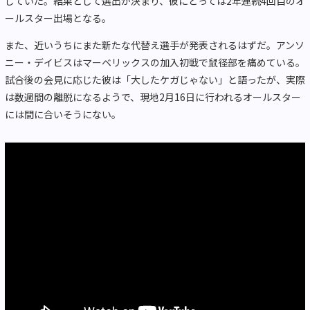
していた。結果として選出が決まり、彼にとっては2年連続4回目のオ
ールスター出場となる。
また、近いうちにまた新たな代替え選手が発表されるはずだ。アンソ
ニー・デイビスはマーベリックスの加入初戦で鼠径部を痛めている。
試合後の会見に応じた彼は「大したケガじゃない」と語ったが、実際
は数週間の離脱になるようで、現地2月16日に行われるオールスター
には間に合いそうにない。