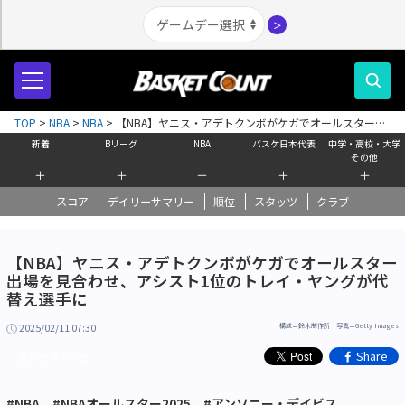
＞
TOP
>
NBA
>
NBA
>
【NBA】ヤニス・アデトクンボがケガでオールスター出
場を見合わせ、アシスト1位のトレイ・ヤングが代替え選手に
新着
Bリーグ
NBA
バスケ日本代表
中学・高校・大学
その他
＋
＋
＋
＋
＋
スコア
デイリーサマリー
順位
スタッツ
クラブ
【NBA】ヤニス・アデトクンボがケガでオールスター
出場を見合わせ、アシスト1位のトレイ・ヤングが代
替え選手に
2025/02/11 07:30
構成＝鈴木制作所 写真＝Getty Images
Share
高校大学その他
#NBA
#NBAオールスター2025
#アンソニー・デイビス