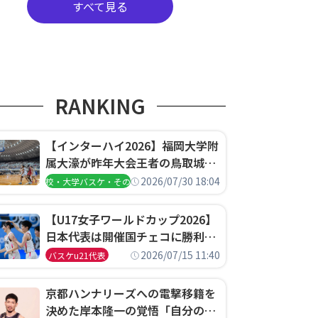
すべて見る
RANKING
【インターハイ2026】福岡大学附
属大濠が昨年大会王者の鳥取城北
を撃破、大阪薫英女学院は岐阜女
2026/07/30 18:04
高校・大学バスケ・その他
子に完勝、大会3日目試合結果
【U17女子ワールドカップ2026】
日本代表は開催国チェコに勝利し
て予選グループ3連勝で首位通
2026/07/15 11:40
バスケu21代表
過！準々決勝の相手はエジプトに
決定
京都ハンナリーズへの電撃移籍を
決めた岸本隆一の覚悟「自分のエ