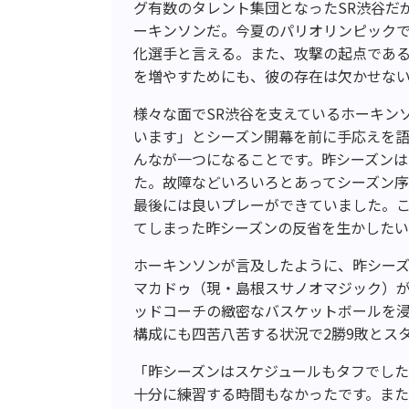
グ有数のタレント集団となったSR渋谷だ
ーキンソンだ。今夏のパリオリンピック
化選手と言える。また、攻撃の起点であ
を増やすためにも、彼の存在は欠かせな
様々な面でSR渋谷を支えているホーキン
います」とシーズン開幕を前に手応えを
んなが一つになることです。昨シーズン
た。故障などいろいろとあってシーズン
最後には良いプレーができていました。
てしまった昨シーズンの反省を生かした
ホーキンソンが言及したように、昨シーズ
マカドゥ（現・島根スサノオマジック）
ッドコーチの緻密なバスケットボールを
構成にも四苦八苦する状況で2勝9敗とス
「昨シーズンはスケジュールもタフでし
十分に練習する時間もなかったです。ま