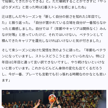
で経験してきたからできる』と。ただ継続することができずに『やっ
ぱりダメだ』と思った時は
1
番ストレスを感じましたね」
辻は苦しんだ今シーズンを「新しく自分の弱さを知れた
1
年目でし
た」と振り返った。「自分が置かれている立場を自分が一番知らなか
ったと痛感しました。自分では『（年齢やキャリアは関係なく）みん
なが対等』と思っていたけど、それではいけない。 ベテランとして
積んできたキャリアを還元しなければいけないと気が付きました」
そして来シーズンに向けた覚悟を次のように語った。「年齢もベテラ
ンになっていますし、ストレスどうこうと言っていられない。特に
2
年目は
1
年目と違って言い訳できないですし、やり続けないといけな
いと思っています。これからどんどん身体の変化も出てくるだろう
し、今が一番、プレーでも言動でも引っ張れる時期なのかなとも思い
ます」