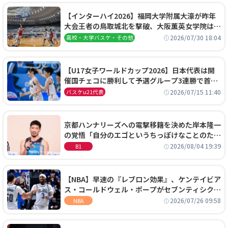
【インターハイ2026】福岡大学附属大濠が昨年
大会王者の鳥取城北を撃破、大阪薫英女学院は岐
阜女子に完勝、大会3日目試合結果
2026/07/30 18:04
高校・大学バスケ・その他
【U17女子ワールドカップ2026】日本代表は開
催国チェコに勝利して予選グループ3連勝で首位
通過！準々決勝の相手はエジプトに決定
2026/07/15 11:40
バスケu21代表
京都ハンナリーズへの電撃移籍を決めた岸本隆一
の覚悟「自分のエゴというちっぽけなことのため
に、京都に来たわけではない」
2026/08/04 19:39
B1
【NBA】早速の『レブロン効果』、ケンテイビア
ス・コールドウェル・ポープがセブンティシクサ
ーズに1年契約で加入
2026/07/26 09:58
NBA