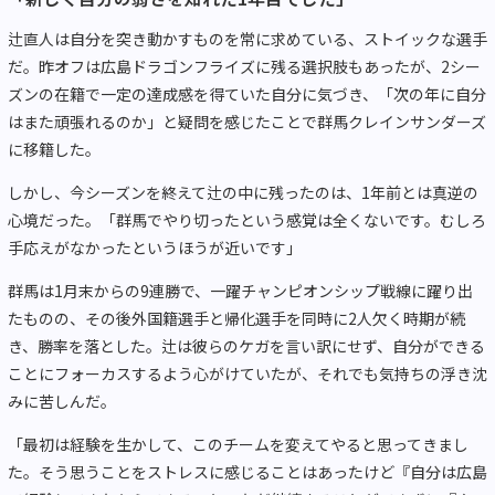
辻直人は自分を突き動かすものを常に求めている、ストイックな選手
だ。昨オフは広島ドラゴンフライズに残る選択肢もあったが、2シー
ズンの在籍で一定の達成感を得ていた自分に気づき、「次の年に自分
はまた頑張れるのか」と疑問を感じたことで群馬クレインサンダーズ
に移籍した。
しかし、今シーズンを終えて辻の中に残ったのは、1年前とは真逆の
心境だった。「群馬でやり切ったという感覚は全くないです。むしろ
手応えがなかったというほうが近いです」
群馬は
1
月末からの
9
連勝で、一躍チャンピオンシップ戦線に躍り出
たものの、その後外国籍選手と帰化選手を同時に
2
人欠く時期が続
き、勝率を落とした。辻は彼らのケガを言い訳にせず、自分ができる
ことにフォーカスするよう心がけていたが、それでも気持ちの浮き沈
みに苦しんだ。
「最初は経験を生かして、このチームを変えてやると思ってきまし
た。そう思うことをストレスに感じることはあったけど『自分は広島