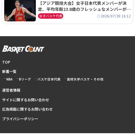
【アジア競技大会】女子日本代表メンバーが決
定、平均年齢23.8歳のフレッシュなメンバーが日
本開催の大舞台で頂点を狙う
2026/07/30 16:12
女子バスケ代表
TOP
新着一覧
NBA
Bリーグ
バスケ日本代表
高校大学バスケ・その他
運営者情報
サイトに関するお問い合わせ
広告掲載に関するお問い合わせ
プライバシーポリシー