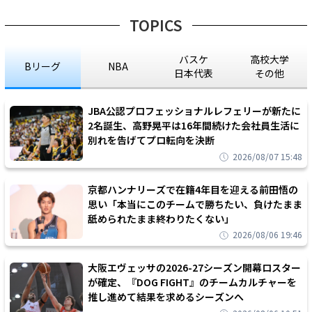
TOPICS
バスケ
高校大学
Bリーグ
NBA
日本代表
その他
JBA公認プロフェッショナルレフェリーが新たに
2名誕生、高野晃平は16年間続けた会社員生活に
別れを告げてプロ転向を決断
2026/08/07 15:48
京都ハンナリーズで在籍4年目を迎える前田悟の
思い「本当にこのチームで勝ちたい、負けたまま
舐められたまま終わりたくない」
2026/08/06 19:46
大阪エヴェッサの2026-27シーズン開幕ロスター
が確定、『DOG FIGHT』のチームカルチャーを
推し進めて結果を求めるシーズンへ