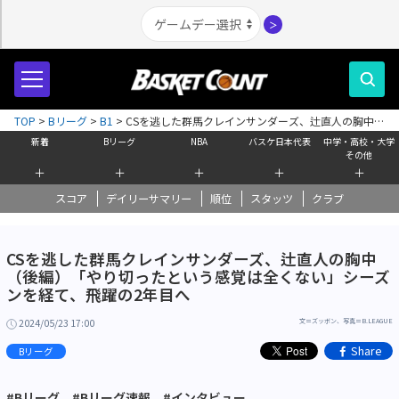
＞
TOP
>
Bリーグ
>
B1
>
CSを逃した群馬クレインサンダーズ、辻直人の胸中
（後編）「やり切ったという感覚は全くない」シーズンを経て、飛躍の2年目
新着
Bリーグ
NBA
バスケ日本代表
中学・高校・大学
へ
その他
＋
＋
＋
＋
＋
スコア
デイリーサマリー
順位
スタッツ
クラブ
CSを逃した群馬クレインサンダーズ、辻直人の胸中
（後編）「やり切ったという感覚は全くない」シーズ
ンを経て、飛躍の2年目へ
2024/05/23 17:00
文＝ズッボン、写真＝B.LEAGUE
Share
Bリーグ
#Bリーグ
#Bリーグ速報
#インタビュー