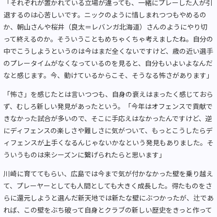
「それぞれが置かれている立場が違っても、一緒にプレーした人が引
退するのは心苦しいです。ニックのように惜しまれつつもやめるの
か、朝山さんや桜井（良太＝レバンガ北海道）さんのようにやり切
って終えるのか。そういうこともめちゃくちゃ考えましたね。自分の
中でこうしようというのは今はまだ全くないですけど、歳の近い選手
のプレータイムがなくなっているのを見ると、自分もいよいよなんだ
なと感じます。今、動けているからこそ、そうなる怖さがあります」
「怖さ」を感じたとは言いつつも、自身の衰えはまったく感じておら
ず、むしろ新しい発見があったという。「今年はオフェンスで貢献で
きなかった試合が多いので、そこに手応えはなかったんですけど、逆
にディフェンスの楽しさや難しさに気がついて、もっとこうしたらデ
ィフェンスが上手くなるんじゃないかなという発見もありました。そ
ういうものは来シーズンに繋げられたらと思います」
川崎に育ててもらい、広島では今まで気が付かなかった壁を乗り越え
て、プレーヤーとしても人間としても大きく成長した。得たものをさ
らに還元しようと選んだ新天地では新たな壁にぶつかったが、辻であ
れば、この壁をぶち破って自身とクラブの新しい歴史をきっと作って