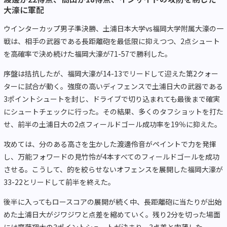
大濠に軍配
ウインターカップ男子準決勝、土浦日本大学vs福岡大学附属大濠の一
戦は、相手の武器である長距離砲を最低限に抑えつつ、2点シュート
を高確率で決め続けた福岡大濠が71-57で勝利した。
序盤は拮抗したが、福岡大濠が14-13でリードして迎えた第2クォー
ターに試合が動く。強度の高いディフェンスで土浦日大の武器である
3ポイントシュートを封じ、ドライブで切り込まれても最後まで確実
にシュートチェックに行った。その結果、多くのタフショットを打た
せ、前半の土浦日大の2点フィールドゴール成功率を19％に抑えた。
攻めては、分のある高さを生かした渡邊伶音がペイントで力を発揮
し、万能フォワードの見竹怜が4本すべてのフィールドゴールを成功
させる。こうして、的を絞らせないオフェンスを展開した福岡大濠が
33-22とリードして前半を終えた。
後半に入ってもロースコアの展開が続く中、長距離砲に当たりが出始
めた土浦日大がジワジワと点差を縮めていく。残り2分を切った場面
には齋藤翔太の3ポイントシュートが決まり、3点差と肉薄した。