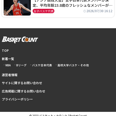
定、平均年齢23.8歳のフレッシュなメンバーが日
本開催の大舞台で頂点を狙う
2026/07/30 16:12
女子バスケ代表
TOP
新着一覧
NBA
Bリーグ
バスケ日本代表
高校大学バスケ・その他
運営者情報
サイトに関するお問い合わせ
広告掲載に関するお問い合わせ
プライバシーポリシー
© 2023 バスケット・カウント | Basket Count