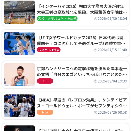
【インターハイ2026】福岡大学附属大濠が昨年
大会王者の鳥取城北を撃破、大阪薫英女学院は岐
阜女子に完勝、大会3日目試合結果
2026/07/30 18:04
高校・大学バスケ・その他
【U17女子ワールドカップ2026】日本代表は開
催国チェコに勝利して予選グループ3連勝で首位
通過！準々決勝の相手はエジプトに決定
2026/07/15 11:40
バスケu21代表
京都ハンナリーズへの電撃移籍を決めた岸本隆一
の覚悟「自分のエゴというちっぽけなことのため
に、京都に来たわけではない」
2026/08/04 19:39
B1
【NBA】早速の『レブロン効果』、ケンテイビア
ス・コールドウェル・ポープがセブンティシクサ
ーズに1年契約で加入
2026/07/26 09:58
NBA
【アジア競技大会】女子日本代表メンバーが決