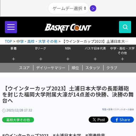
＞
TOP
>
中学・高校・大学 その他
>
【ウインターカップ2023】土浦日本大学
の長距離砲を封じた福岡大学附属大濠が14点差の快勝、決勝の舞台へ
新着
Bリーグ
NBA
バスケ日本代表
中学・高校・大学
その他
＋
＋
＋
＋
＋
スコア
デイリーサマリー
順位
スタッツ
クラブ
【ウインターカップ2023】土浦日本大学の長距離砲
を封じた福岡大学附属大濠が14点差の快勝、決勝の舞
台へ
2023/12/28 17:32
写真＝日本バスケットボール協会
Share
高校大学その他
#ウインターカップ2023
#土浦日本大学
#渡邊伶音