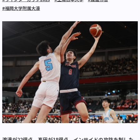
#福岡大学附属大濠
渡邊が22得点、髙田が18得点、インサイドの攻防を制した