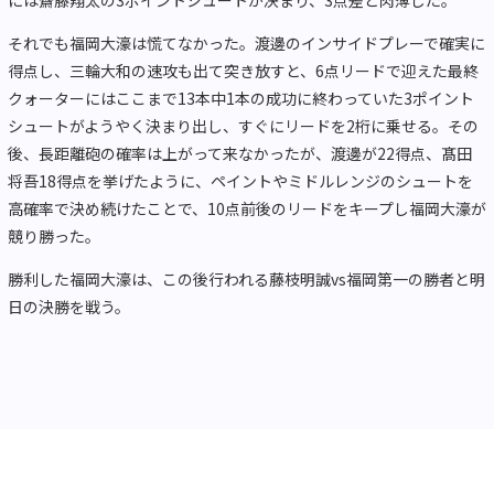
それでも福岡大濠は慌てなかった。渡邊のインサイドプレーで確実に
得点し、三輪大和の速攻も出て突き放すと、6点リードで迎えた最終
クォーターにはここまで13本中1本の成功に終わっていた3ポイント
シュートがようやく決まり出し、すぐにリードを2桁に乗せる。その
後、長距離砲の確率は上がって来なかったが、渡邊が22得点、髙田
将吾18得点を挙げたように、ペイントやミドルレンジのシュートを
高確率で決め続けたことで、10点前後のリードをキープし福岡大濠が
競り勝った。
勝利した福岡大濠は、この後行われる藤枝明誠vs福岡第一の勝者と明
日の決勝を戦う。