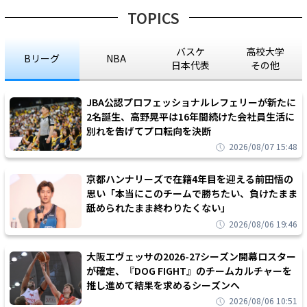
TOPICS
バスケ
高校大学
Bリーグ
NBA
日本代表
その他
JBA公認プロフェッショナルレフェリーが新たに
2名誕生、高野晃平は16年間続けた会社員生活に
別れを告げてプロ転向を決断
2026/08/07 15:48
京都ハンナリーズで在籍4年目を迎える前田悟の
思い「本当にこのチームで勝ちたい、負けたまま
舐められたまま終わりたくない」
2026/08/06 19:46
大阪エヴェッサの2026-27シーズン開幕ロスター
が確定、『DOG FIGHT』のチームカルチャーを
推し進めて結果を求めるシーズンへ
2026/08/06 10:51