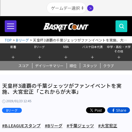
＞
TOP
>
Bリーグ
>
天皇杯3連覇の千葉ジェッツがファンイベントを実施、大宮
宏正「これからが大事」
新着
Bリーグ
NBA
バスケ日本代表
中学・高校・大学
その他
＋
＋
＋
＋
＋
スコア
デイリーサマリー
順位
スタッツ
クラブ
天皇杯3連覇の千葉ジェッツがファンイベントを実
施、大宮宏正「これからが大事」
2019/01/23 12:45
Share
Bリーグ
#B.LEAGUEスタンプ
#Bリーグ
#千葉ジェッツ
#大宮宏正