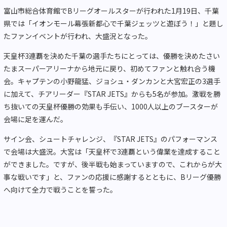
富山市総合体育館でBリーグオールスターが行われた1月19日、千葉
県では「イオンモール幕張新都心で千葉ジェッツと遊ぼう！」と題し
たファンイベントが行われ、大盛況となった。
天皇杯3連覇を決めた千葉の選手たちにとっては、優勝を決めたさい
たまスーパーアリーナから地元に戻り、初めてファンと触れ合う機
会。キャプテンの小野龍猛、ジョシュ・ダンカンと大宮宏正の3選手
に加えて、チアリーダー『STAR JETS』からも5名が参加。激戦を勝
ち抜いての天皇杯優勝の効果も手伝い、1000人以上のブースターが
会場に足を運んだ。
サイン会、シュートチャレンジ、『STAR JETS』のパフォーマンス
で会場は大盛況。大宮は「天皇杯で3連覇という偉業を達成すること
ができました。ですが、後半戦も始まっていますので、これからが大
事な戦いです」と、ファンの応援に感謝するとともに、Bリーグ優勝
へ向けて全力で戦うことを誓った。