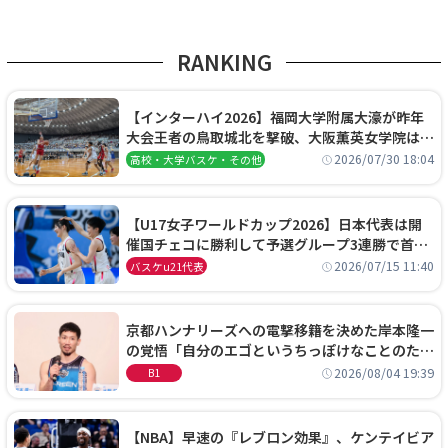
RANKING
【インターハイ2026】福岡大学附属大濠が昨年
大会王者の鳥取城北を撃破、大阪薫英女学院は岐
阜女子に完勝、大会3日目試合結果
2026/07/30 18:04
高校・大学バスケ・その他
【U17女子ワールドカップ2026】日本代表は開
催国チェコに勝利して予選グループ3連勝で首位
通過！準々決勝の相手はエジプトに決定
2026/07/15 11:40
バスケu21代表
京都ハンナリーズへの電撃移籍を決めた岸本隆一
の覚悟「自分のエゴというちっぽけなことのため
に、京都に来たわけではない」
2026/08/04 19:39
B1
【NBA】早速の『レブロン効果』、ケンテイビア