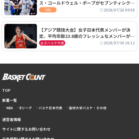
ス・コールドウェル・ポープがセブンティシクサ
ーズに1年契約で加入
2026/07/26 09:58
NBA
【アジア競技大会】女子日本代表メンバーが決
定、平均年齢23.8歳のフレッシュなメンバーが日
本開催の大舞台で頂点を狙う
2026/07/30 16:12
女子バスケ代表
TOP
新着一覧
NBA
Bリーグ
バスケ日本代表
高校大学バスケ・その他
運営者情報
サイトに関するお問い合わせ
広告掲載に関するお問い合わせ