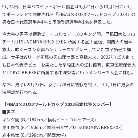
9月24日、日本バスケットボール協会は9月27日から10月1日にかけ
てポーランドで開催される『FIBA3×3 U23ワールドカップ 2023』の
男女日本代表選手各4名と予備登録選手各1名を発表した。
今大会の男子は横浜ビー・コルセアーズのキング開、早稲田大とプロ
チームUTSUNOMIYA BREX.EXEに所属する星川堅信、関西大の岩本
悠太、昨シーズン京都ハンナリーズでプレーしていた益子拓己で構
成。女子はWリーグ所属の奥山理々嘉と高橋未来、2022年に5人制で
も日本代表デビューを果たした早稲田大の江村優有、東京医療保健大
とTOKYO BB.EXEに所属する中澤梨南というメンバーで大会に挑む。
なお、男子は9月27日、女子は28日に初戦を戦い、10月1日に男女の
決勝戦が行われる。
【FIBA3×3 U23ワールドカップ 2023日本代表メンバー】
■男子
キング開 (G／184cm／横浜ビー・コルセアーズ)
星川堅信 (F／190cm／早稲田大学／UTSUNOMIYA BREX.EXE)
岩本悠太 (C／199cm／関西大学)