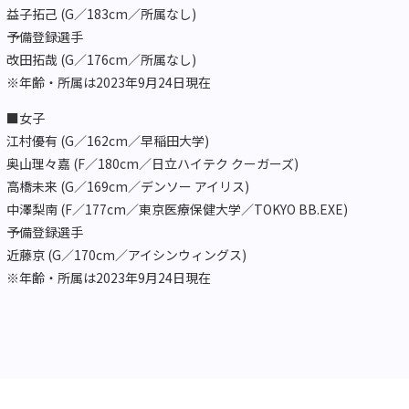
益子拓己 (G／183cm／所属なし)
予備登録選手
改田拓哉 (G／176cm／所属なし)
※年齢・所属は2023年9月24日現在
■女子
江村優有 (G／162cm／早稲田大学)
奥山理々嘉 (F／180cm／日立ハイテク クーガーズ)
高橋未来 (G／169cm／デンソー アイリス)
中澤梨南 (F／177cm／東京医療保健大学／TOKYO BB.EXE)
予備登録選手
近藤京 (G／170cm／アイシンウィングス)
※年齢・所属は2023年9月24日現在