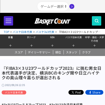
＞
TOP
>
バスケ日本代表
>
バスケ3x3代表
>
『FIBA3×3 U23ワールドカップ
2023』に挑む男女日本代表選手が決定、横浜BCのキング開や日立ハイテクの
新着
Bリーグ
NBA
バスケ日本代表
中学・高校・大学
奥山理々嘉らが選出される
その他
＋
＋
＋
＋
＋
スコア
デイリーサマリー
順位
スタッツ
クラブ
『FIBA3×3 U23ワールドカップ2023』に挑む男女日
本代表選手が決定、横浜BCのキング開や日立ハイテ
クの奥山理々嘉らが選出される
2023/09/26 12:35
Share
バスケ日本代表
#3x3U23ワールドカップ2023
#3x3U23女子日本代表