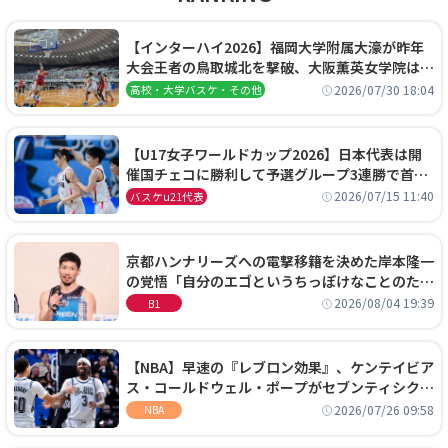
【インターハイ2026】福岡大学附属大濠が昨年
大会王者の鳥取城北を撃破、大阪薫英女学院は岐
阜女子に完勝、大会3日目試合結果
2026/07/30 18:04
高校・大学バスケ・その他
【U17女子ワールドカップ2026】日本代表は開
催国チェコに勝利して予選グループ3連勝で首位
通過！準々決勝の相手はエジプトに決定
2026/07/15 11:40
バスケu21代表
京都ハンナリーズへの電撃移籍を決めた岸本隆一
の覚悟「自分のエゴというちっぽけなことのため
に、京都に来たわけではない」
2026/08/04 19:39
B1
【NBA】早速の『レブロン効果』、ケンテイビア
ス・コールドウェル・ポープがセブンティシクサ
ーズに1年契約で加入
2026/07/26 09:58
NBA