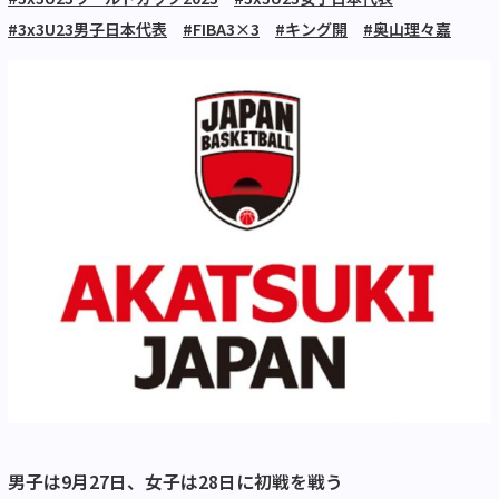
#3x3U23男子日本代表
#FIBA3×3
#キング開
#奥山理々嘉
男子は9月27日、女子は28日に初戦を戦う