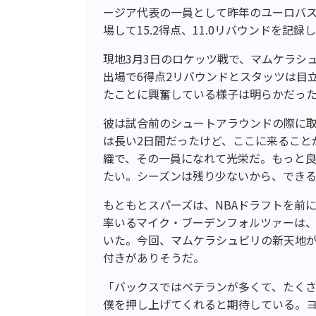
ージア代表の一員として昨年のユーロバス
場して15.2得点、11.0リバウンドを記録
現地3月3日のロケッツ戦で、マムケラシ
出場で6得点2リバウンドとスタッツは目
たことに興奮している様子は明らかだっ
彼は試合前のシュートアラウンドの際に
は長い2日間だったけど、ここに来ること
織で、その一員になれて光栄だ。もっと
たい。シーズンは残り少ないから、でき
もともとスパーズは、NBAドラフトを前
率いるマイク・ブーデンフォルツァーは
いた。今回、マムケラシュビリの新天地が
付きがありそうだ。
「バックスではベテランが多くて、たく
僕を押し上げてくれると期待している。