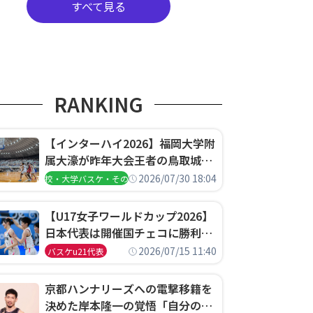
すべて見る
RANKING
【インターハイ2026】福岡大学附
属大濠が昨年大会王者の鳥取城北
を撃破、大阪薫英女学院は岐阜女
2026/07/30 18:04
高校・大学バスケ・その他
子に完勝、大会3日目試合結果
【U17女子ワールドカップ2026】
日本代表は開催国チェコに勝利し
て予選グループ3連勝で首位通
2026/07/15 11:40
バスケu21代表
過！準々決勝の相手はエジプトに
決定
京都ハンナリーズへの電撃移籍を
決めた岸本隆一の覚悟「自分のエ