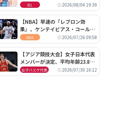
ゴというちっぽけなことのため
2026/08/04 19:39
B1
に、京都に来たわけではない」
【NBA】早速の『レブロン効
果』、ケンテイビアス・コールド
ウェル・ポープがセブンティシク
2026/07/26 09:58
NBA
サーズに1年契約で加入
【アジア競技大会】女子日本代表
メンバーが決定、平均年齢23.8歳
のフレッシュなメンバーが日本開
2026/07/30 16:12
女子バスケ代表
催の大舞台で頂点を狙う