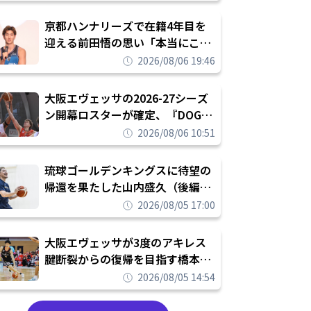
れを告げてプロ転向を決断
京都ハンナリーズで在籍4年目を
迎える前田悟の思い「本当にこの
チームで勝ちたい、負けたまま舐
2026/08/06 19:46
められたまま終わりたくない」
大阪エヴェッサの2026-27シーズ
ン開幕ロスターが確定、『DOG
FIGHT』のチームカルチャーを推
2026/08/06 10:51
し進めて結果を求めるシーズンへ
琉球ゴールデンキングスに待望の
帰還を果たした山内盛久（後編）
「1人のウチナーンチュとしてみ
2026/08/05 17:00
んなが誇りに思えるチームにして
いく」
大阪エヴェッサが3度のアキレス
腱断裂からの復帰を目指す橋本拓
哉と契約を締結「もう一度コート
2026/08/05 14:54
に立ちたい」