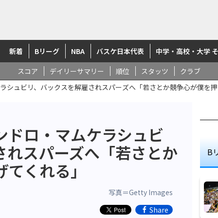
新着
Bリーグ
NBA
バスケ日本代表
中学・高校・大学 
スコア
デイリーサマリー
順位
スタッツ
クラブ
ラシュビリ、バックスを解雇されスパーズへ「若さとか競争心が僕を押
ンドロ・マムケラシュビ
されスパーズへ「若さとか
B
げてくれる」
写真＝Getty Images
Share